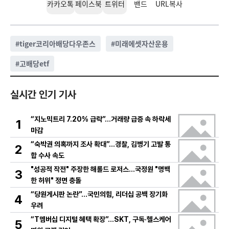
카카오톡
페이스북
트위터
밴드
URL복사
#
tiger코리아배당다우존스
#
미래에셋자산운용
#
고배당etf
실시간 인기 기사
“지노믹트리 7.20% 급락”…거래량 급증 속 하락세
1
마감
“숙박권 의혹까지 조사 확대”…경찰, 김병기 고발 통
2
합 수사 속도
"성공적 작전" 주장한 해롤드 로저스…국정원 "명백
3
한 허위" 정면 충돌
“당원게시판 논란”…국민의힘, 리더십 공백 장기화
4
우려
“T멤버십 디지털 혜택 확장”…SKT, 구독·헬스케어
5