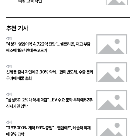
띄워 고객 락인
추천 기사
경제
“4분기 영업이익 4,722억 전망”…셀트리온, 재고 부담
해소에 18만 원대 숨고르기
경제
신제품 출시 지연에 2.30% 약세…한미반도체, 수출 둔화
우려에 매물 출회
경제
“삼성SDI 2%대 약세 마감”…EV 수요 둔화 우려에 52주
신저가권 압박
경제
"3조8000억 계약 99% 증발"…엘앤에프, 테슬라 악재
에 9% 급락