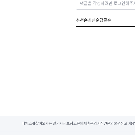
댓글을 작성하려면 로그인해주
추천순
최신순
답글순
매체소개
찾아오시는 길
기사제보
광고문의
제휴문의
저작권문의
불편신고
이용