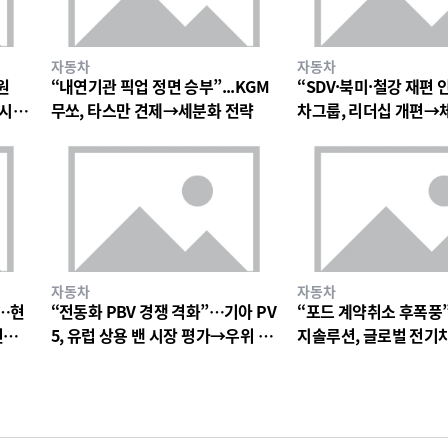
자동차
자동차
원
“내연기관 픽업 정면 승부”...KGM
“SDV·북미·철강 재편
→시장
무쏘, 타스만 견제→세분화 전략
차그룹, 리더십 개편→
속
자동차
자동차
…현
“전동화 PBV 경쟁 격화”…기아 PV
“포드 계약취소 후폭풍
전경
5, 유럽 상용 밴 시장 평가→우위 확
지솔루션, 글로벌 전기
인
기와 재편 분수령