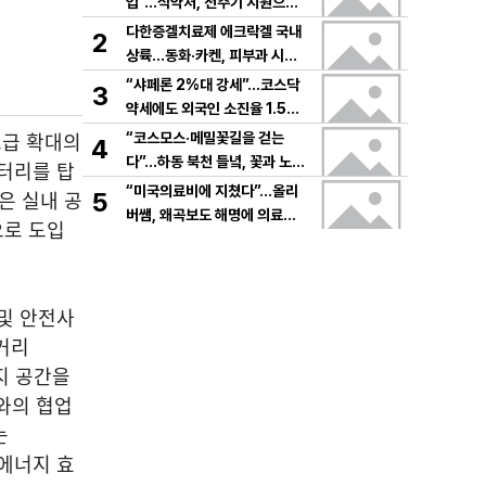
입”…식약처, 전주기 지원으로
K뷰티 고도화
다한증겔치료제 에크락겔 국내
2
상륙…동화·카켄, 피부과 시장
공략
“샤페론 2%대 강세”…코스닥
3
약세에도 외국인 소진율 1.5
9% 기록
보급 확대의
“코스모스·메밀꽃길을 걷는
4
다”…하동 북천 들녘, 꽃과 노래
배터리를 탑
로 물드는 가을의 하루
“미국의료비에 지쳤다”…올리
은 실내 공
5
버쌤, 왜곡보도 해명에 의료시
으로 도입
스템 논쟁 확산
 및 안전사
간거리
기지 공간을
와의 협업
는
 에너지 효