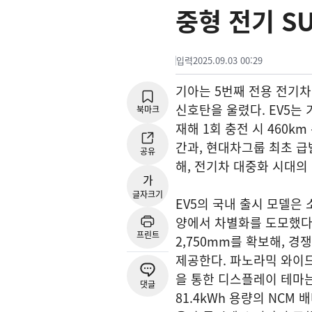
중형 전기 S
입력
2025.09.03 00:29
기아는 5번째 전용 전기차 
신호탄을 울렸다. EV5는 
북마크
재해 1회 충전 시 460
간과, 현대차그룹 최초 급
공유
해, 전기차 대중화 시대의
가
글자크기
EV5의 국내 출시 모델은
양에서 차별화를 도모했다. 전
프린트
2,750mm를 확보해, 경
제공한다. 파노라믹 와이드
을 통한 디스플레이 테마는
댓글
81.4kWh 용량의 NCM