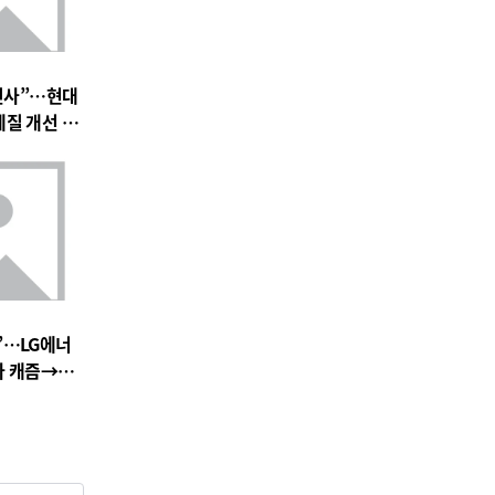
 인사”…현대
체질 개선 가
”…LG에너
차 캐즘→위