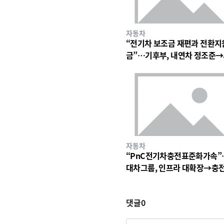
자동차
“전기차 보조금 재편과 전환지
금”…기후부, 내연차 정조준
구조 변화 시험대
자동차
“PnC전기차충전표준화가속”
대차그룹, 인프라 대확장→충
험전환점
댓글
0