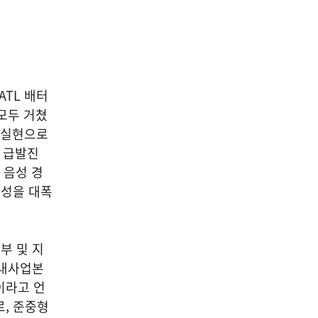
ATL 배터
 모두 거쳤
행 실현으로
등 급발진
 음성 경
전성을 대폭
부 및 지
국내사업본
이라고 언
로, 준중형