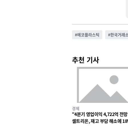
#
에코플라스틱
#
한국거래
추천 기사
경제
“4분기 영업이익 4,722억 전
셀트리온, 재고 부담 해소에 18
대 숨고르기