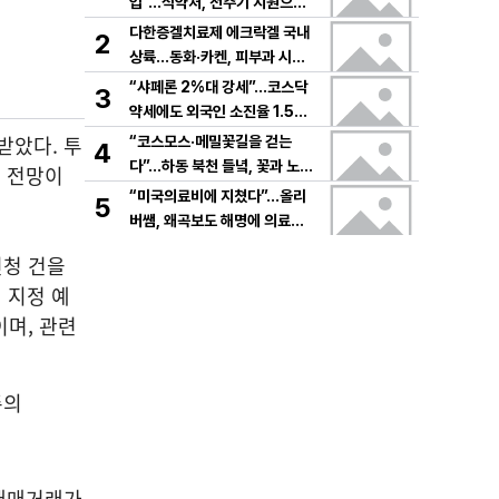
입”…식약처, 전주기 지원으로
K뷰티 고도화
다한증겔치료제 에크락겔 국내
2
상륙…동화·카켄, 피부과 시장
공략
“샤페론 2%대 강세”…코스닥
3
약세에도 외국인 소진율 1.5
9% 기록
받았다. 투
“코스모스·메밀꽃길을 걷는
4
다”…하동 북천 들녘, 꽃과 노래
 전망이
로 물드는 가을의 하루
“미국의료비에 지쳤다”…올리
5
버쌤, 왜곡보도 해명에 의료시
스템 논쟁 확산
신청 건을
 지정 예
이며, 관련
 매매거래가