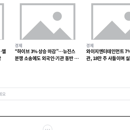
경제
경제
…엘
“하이브 3% 상승 마감”…뉴진스
와이지엔터테인먼트 7
락
분쟁 소송에도 외국인·기관 동반 매
관, 18만 주 사들이며 
수
드 베팅
세요