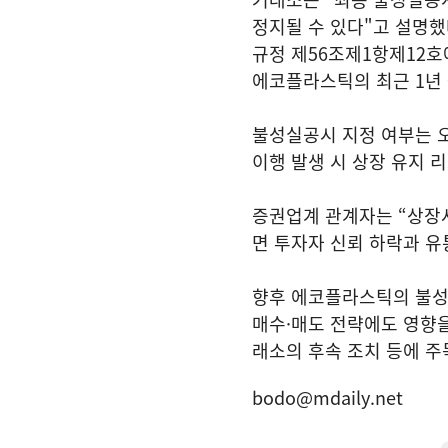
정지될 수 있다"고 설명했
규정 제56조제1항제12호
에코플라스틱의 최근 1년
불성실공시 지정 여부는 오
이행 발생 시 상장 유지 
증권업계 관계자는 “상장
면 투자자 신뢰 하락과 유
향후 에코플라스틱의 불성
매수·매도 전략에도 영향을
래소의 후속 조치 등에 주
bodo@mdaily.net