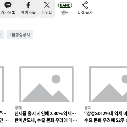
카카오톡
페이스북
트위터
밴드
URL복사
소
#
불성실공시
경제
경제
망”…
신제품 출시 지연에 2.30% 약세…
“삼성SDI 2%대 약세 
만 원
한미반도체, 수출 둔화 우려에 매물
수요 둔화 우려에 52주
출회
박