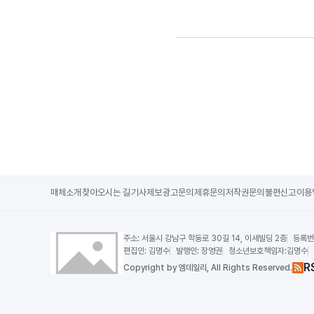
매체소개
찾아오시는 길
기사제보
광고문의
제휴문의
저작권문의
불편신고
이용
주소:
서울시 강남구 학동로 30길 14, 이세빌딩 2층
등록번
편집인:
김명수
발행인:
장영권
청소년보호책임자:
김명수
R
Copy
right by 엠데일리,
All Rights Reserved.