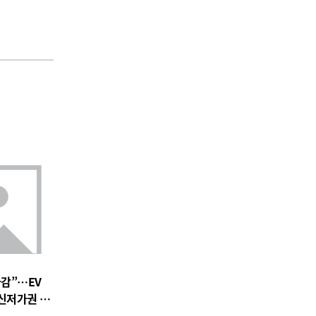
마감”…EV
 신저가권 압