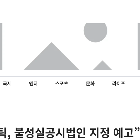
국제
엔터
스포츠
문화
라이프
틱, 불성실공시법인 지정 예고