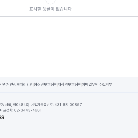
표시할 댓글이 없습니다
약관
개인정보처리방침
청소년보호정책
저작권보호정책
이메일무단수집거부
호:
서울, 아04840
사업자등록번호:
431-88-00857
대표전화:
02-3443-4661
SS