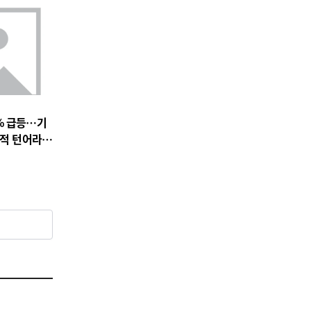
% 급등…기
실적 턴어라운