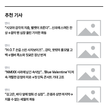
추천 기사
엔터
“시모야 감각의 지층, 벨벳이 흐른다”…신곡에 스며든 잔
상→음악 팬 심장 울린 기이한 파동
엔터
“H.O.T 손길 스민 사자보이즈”…강타, 뜻밖의 롤모델 고
백→멤버 폭소와 짓궂은 장난 번져
엔터
“NMIXX 사과에 남긴 속삭임”…‘Blue Valentine’ 티저
속 격렬한 감정의 미로→첫 단독 콘서트 기대 고조
엔터
“김고은, 바다 앞에 멈춰 선 심장”…은중과 상연 마지막→
지울 수 없는 세월의 파동