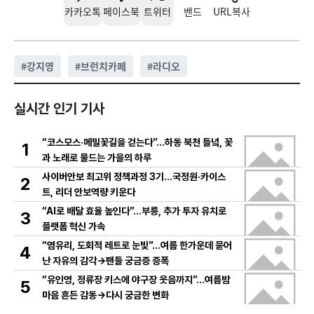
카카오톡
페이스북
트위터
밴드
URL복사
#
강지영
#
브런치카페
#
라디오
실시간 인기 기사
“코스모스·메밀꽃길을 걷는다”…하동 북천 들녘, 꽃
1
과 노래로 물드는 가을의 하루
사이버안보 최고위 정책과정 3기…국정원·카이스
2
트, 리더 안보역량 키운다
“AI로 배달 효율 높인다”…부릉, 추가 투자 유치로
3
플랫폼 혁신 가속
“염유리, 도회적 레트로 눈빛”…여름 한가운데 묻어
4
난 자유의 감각→팬들 궁금증 증폭
“유인영, 정류장 키스에 야구장 웃음까지”…여름밤
5
마음 흔든 감동→다시 궁금한 변화