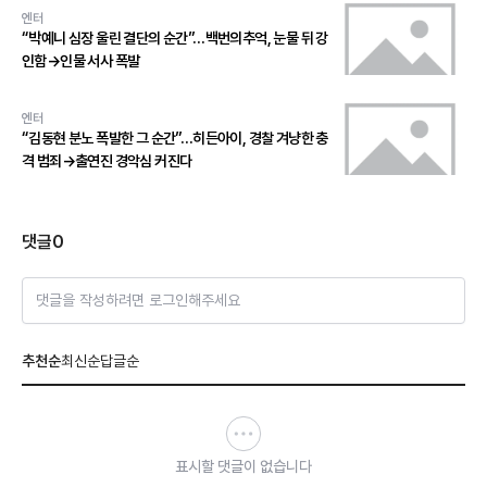
엔터
“박예니 심장 울린 결단의 순간”…백번의추억, 눈물 뒤 강
인함→인물 서사 폭발
엔터
“김동현 분노 폭발한 그 순간”…히든아이, 경찰 겨냥한 충
격 범죄→출연진 경악심 커진다
댓글
0
댓글을 작성하려면 로그인해주세요
추천순
최신순
답글순
표시할 댓글이 없습니다