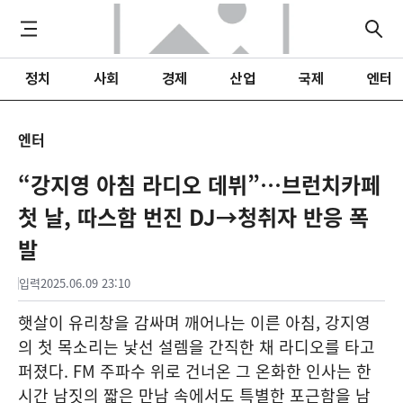
정치
사회
경제
산업
국제
엔터
엔터
“강지영 아침 라디오 데뷔”…브런치카페
첫 날, 따스함 번진 DJ→청취자 반응 폭
발
입력
2025.06.09 23:10
햇살이 유리창을 감싸며 깨어나는 이른 아침, 강지영
의 첫 목소리는 낯선 설렘을 간직한 채 라디오를 타고
퍼졌다. FM 주파수 위로 건너온 그 온화한 인사는 한
시간 남짓의 짧은 만남 속에서도 특별한 포근함을 남