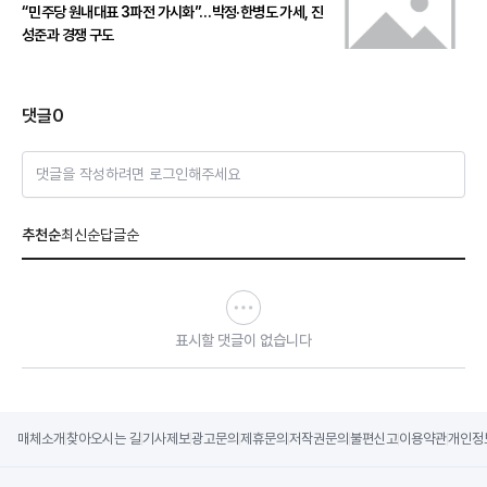
“민주당 원내대표 3파전 가시화”…박정·한병도 가세, 진
성준과 경쟁 구도
댓글
0
댓글을 작성하려면 로그인해주세요
추천순
최신순
답글순
표시할 댓글이 없습니다
매체소개
찾아오시는 길
기사제보
광고문의
제휴문의
저작권문의
불편신고
이용약관
개인정