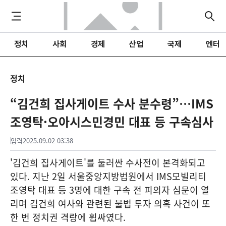
정치
사회
경제
산업
국제
엔터
정치
“김건희 집사게이트 수사 분수령”…IMS
조영탁·오아시스민경민 대표 등 구속심사
입력
2025.09.02 03:38
'김건희 집사게이트'를 둘러싼 수사전이 본격화되고
있다. 지난 2일 서울중앙지방법원에서 IMS모빌리티
조영탁 대표 등 3명에 대한 구속 전 피의자 심문이 열
리며 김건희 여사와 관련된 불법 투자 의혹 사건이 또
한 번 정치권 격랑에 휩싸였다.