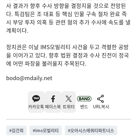
사 결과가 향후 수사 방향을 결정지을 것으로 전망된
다. 특검팀은 조 대표 등 핵심 인물 구속 절차 완료 즉
시 부당 투자 의혹 등 관련 혐의 추가 수사에 속도를 낼
계획이다.
정치권은 이날 IMS모빌리티 사건을 두고 격렬한 공방
을 이어가고 있다. 향후 법원 결정과 수사 진전이 정국
에 어떤 파장을 불러올지 주목된다.
bodo@mdaily.net
카카오톡
페이스북
트위터
밴드
URL복사
#
김건희
#
ims모빌리티
#
오아시스에쿼티파트너스