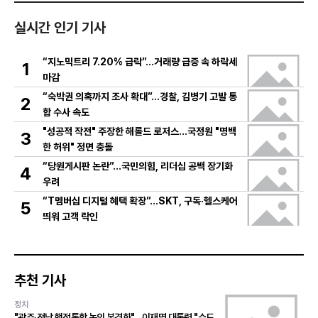
실시간 인기 기사
“지노믹트리 7.20% 급락”…거래량 급증 속 하락세
1
마감
“숙박권 의혹까지 조사 확대”…경찰, 김병기 고발 통
2
합 수사 속도
"성공적 작전" 주장한 해롤드 로저스…국정원 "명백
3
한 허위" 정면 충돌
“당원게시판 논란”…국민의힘, 리더십 공백 장기화
4
우려
“T멤버십 디지털 혜택 확장”…SKT, 구독·헬스케어
5
띄워 고객 락인
추천 기사
정치
"광주·전남 행정통합 논의 본격화"…이재명 대통령 "수도