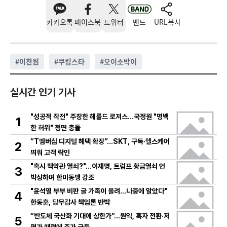
카카오톡
페이스북
트위터
밴드
URL복사
#
이찬원
#
쿠킹스타
#
오이소박이
실시간 인기 기사
"성공적 작전" 주장한 해롤드 로저스…국정원 "명백
1
한 허위" 정면 충돌
“T멤버십 디지털 혜택 확장”…SKT, 구독·헬스케어
2
띄워 고객 락인
"혹시 백악관 열쇠?"…이재명, 트럼프 황금열쇠 언
3
박싱하며 한미동맹 강조
"윤석열 부부 비판 글 가족이 올려…나중에 알았다"
4
한동훈, 당무감사 책임론 반박
“반도체 국산화 기대에 상한가”…원익, 흑자 전환·저
5