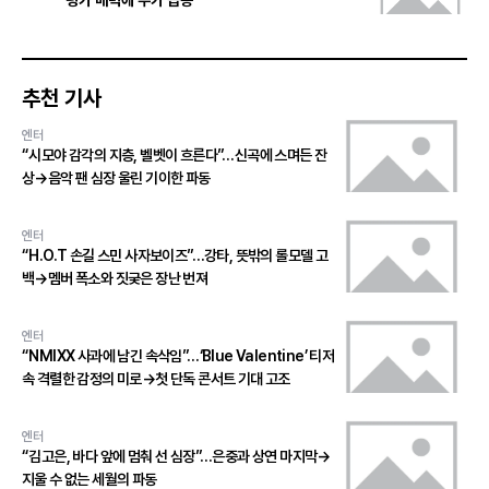
평가 매력에 주가 급등
추천 기사
엔터
“시모야 감각의 지층, 벨벳이 흐른다”…신곡에 스며든 잔
상→음악 팬 심장 울린 기이한 파동
엔터
“H.O.T 손길 스민 사자보이즈”…강타, 뜻밖의 롤모델 고
백→멤버 폭소와 짓궂은 장난 번져
엔터
“NMIXX 사과에 남긴 속삭임”…‘Blue Valentine’ 티저
속 격렬한 감정의 미로→첫 단독 콘서트 기대 고조
엔터
“김고은, 바다 앞에 멈춰 선 심장”…은중과 상연 마지막→
지울 수 없는 세월의 파동