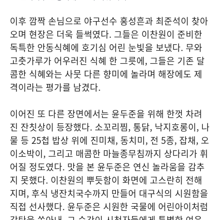
이후 깜짝 손님으로 야구선수 홍성흔과 최준석이 찾아
오며 현장은 더욱 들썩였다. 그들은 이찬원이 준비한
독특한 안동식혜에 호기심 어린 눈빛을 보냈다. 무와
고춧가루가 어우러진 식혜 한 그릇에, 그들은 기존 달
콤한 식혜와는 사뭇 다른 향미에 놀라며 해장에도 제
격이라는 평가를 남겼다.
이어진 또 다른 장면에서는 윤두준을 위해 한껏 차려
진 잔칫상이 등장했다. 소꼬리찜, 통닭, 낙지호롱이, 나
물 등 25첩 밥상 위에 진미채, 동치미, 전 5종, 잡채, 오
이소박이, 그리고 매콤한 마늘종무침까지 상다리가 휘
어질 정도였다. 맛을 본 윤두준은 연신 놀라움을 감추
지 못했다. 이찬원의 뿌듯함이 화면에 고스란히 전해
지며, 후식 냉잔치국수까지 만들어 대구식의 시원함을
직접 선사했다. 윤두준은 시원한 국물에 어린아이처럼
감탄을 쏟아내, 그 순간이 시청자들에게 특별한 여운