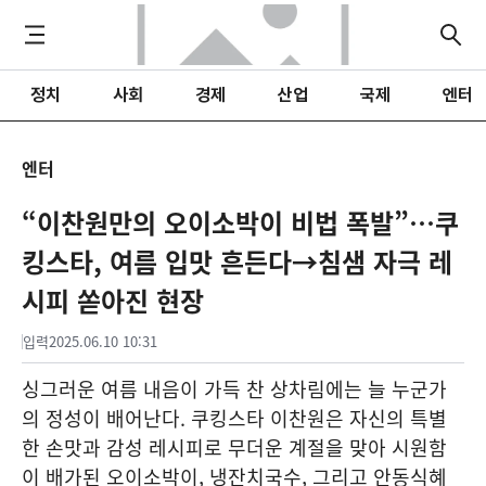
정치
사회
경제
산업
국제
엔터
엔터
“이찬원만의 오이소박이 비법 폭발”…쿠
킹스타, 여름 입맛 흔든다→침샘 자극 레
시피 쏟아진 현장
입력
2025.06.10 10:31
싱그러운 여름 내음이 가득 찬 상차림에는 늘 누군가
의 정성이 배어난다. 쿠킹스타 이찬원은 자신의 특별
한 손맛과 감성 레시피로 무더운 계절을 맞아 시원함
이 배가된 오이소박이, 냉잔치국수, 그리고 안동식혜