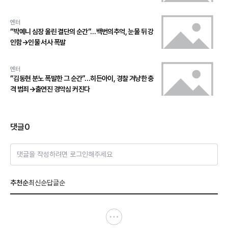
엔터
“박예니 심장 울린 결단의 순간”…백번의추억, 눈물 뒤 강
인함→인물 서사 폭발
엔터
“김동현 분노 폭발한 그 순간”…히든아이, 경찰 겨냥한 충
격 범죄→출연진 경악심 커진다
댓글
0
댓글을 작성하려면 로그인해주세요
추천순
최신순
답글순