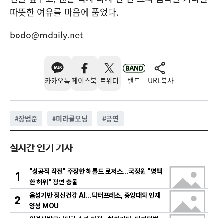
따뜻한 여유를 마음에 품었다.
bodo@mdaily.net
카카오톡
페이스북
트위터
밴드
URL복사
#
장범준
#
미라클모닝
#
공연
실시간 인기 기사
"성공적 작전" 주장한 해롤드 로저스…국정원 "명백
1
한 허위" 정면 충돌
음성기반 정신건강 AI…닥터프레소, 중앙대와 인재
2
양성 MOU