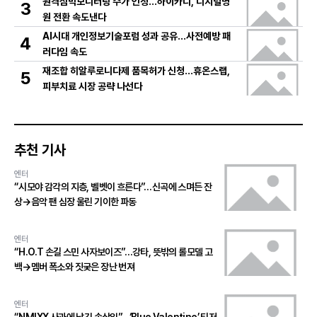
원격심박모니터링 수가 인정…하이카디, 디지털병
3
원 전환 속도낸다
AI시대 개인정보기술포럼 성과 공유…사전예방 패
4
러다임 속도
재조합 히알루로니다제 품목허가 신청…휴온스랩,
5
피부치료 시장 공략 나선다
추천 기사
엔터
“시모야 감각의 지층, 벨벳이 흐른다”…신곡에 스며든 잔
상→음악 팬 심장 울린 기이한 파동
엔터
“H.O.T 손길 스민 사자보이즈”…강타, 뜻밖의 롤모델 고
백→멤버 폭소와 짓궂은 장난 번져
엔터