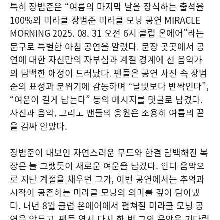
특히 장범준은 “여름의 마지막 날을 장식하는 출석율
100%의 미라클 장범준 미라클 모닝 공연 MIRACLE
MORNING 2025. 08. 31 오전 6시 클럽 온에어”라는
문구로 특별한 아침 공연을 알렸다. 문장 곳곳에서 공
연에 대한 자신만의 자부심과 계절 경계에 선 음악가
의 담백한 애정이 드러났다. 팬들은 공연 사진 속 장범
준의 표정과 분위기에 감동하며 “달빛보다 반짝인다”,
“여운이 길게 남는다” 등의 메시지를 댓글로 남겼다.
사진과 음악, 그리고 팬들의 응원은 조용히 여름의 끝
을 감싸 안았다.
장범준이 내보인 자연스러운 무드와 한결 담백해진 복
장은 늘 그랬듯이 새로운 여운을 남겼다. 인디 음악으
로 지난 계절을 채우던 그가, 이번 공연에서는 추억과
시작이 공존하는 미라클 모닝의 의미를 깊이 담아냈
다. 내년 8월 클럽 온에어에서 펼쳐질 미라클 모닝 공
연을 앞두고, 팬들 역시 다시 한 번 그의 음악을 기다릴