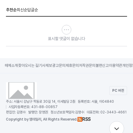
추천순
최신순
답글순
표시할 댓글이 없습니다
매체소개
찾아오시는 길
기사제보
광고문의
제휴문의
저작권문의
불편신고
이용약관
개인정
PC 버전
주소:
서울시 강남구 학동로 30길 14, 이세빌딩 2층
등록번호:
서울, 아04840
사업자등록번호:
431-88-00857
편집인:
김명수
발행인:
장영권
청소년보호책임자:
김명수
대표전화:
02-3443-4661
RSS
Copy
right by 엠데일리,
All Rights Reserved.