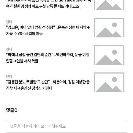
“NMIXX 사과에 남긴 속삭임”…‘Blue Valentine’ 티저
속 격렬한 감정의 미로→첫 단독 콘서트 기대 고조
엔터
“김고은, 바다 앞에 멈춰 선 심장”…은중과 상연 마지막→
지울 수 없는 세월의 파동
엔터
“박예니 심장 울린 결단의 순간”…백번의추억, 눈물 뒤 강
인함→인물 서사 폭발
엔터
“김동현 분노 폭발한 그 순간”…히든아이, 경찰 겨냥한 충
격 범죄→출연진 경악심 커진다
댓글
0
댓글을 작성하려면 로그인해주세요