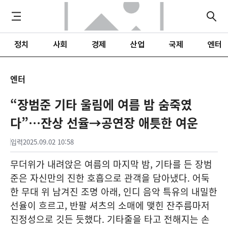
정치
사회
경제
산업
국제
엔터
엔터
“장범준 기타 울림에 여름 밤 숨죽였
다”…잔상 선율→공연장 애틋한 여운
입력
2025.09.02 10:58
무더위가 내려앉은 여름의 마지막 밤, 기타를 든 장범
준은 자신만의 진한 호흡으로 관객을 담아냈다. 어둑
한 무대 위 남겨진 조명 아래, 인디 음악 특유의 내밀한
선율이 흐르고, 반팔 셔츠의 소매에 맺힌 잔주름마저
진정성으로 깃든 듯했다. 기타줄을 타고 전해지는 손