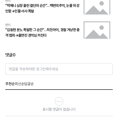
엔터
“박예니 심장 울린 결단의 순간”…백번의추억, 눈물 뒤 강
인함→인물 서사 폭발
엔터
“김동현 분노 폭발한 그 순간”…히든아이, 경찰 겨냥한 충
격 범죄→출연진 경악심 커진다
댓글
0
댓글을 작성하려면 로그인해주세요
추천순
최신순
답글순
표시할 댓글이 없습니다