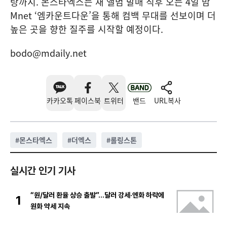
랑까지. 몬스타엑스는 새 앨범 발매 직후 오는 4일 밤
Mnet ‘엠카운트다운’을 통해 컴백 무대를 선보이며 더
높은 곳을 향한 질주를 시작할 예정이다.
bodo@mdaily.net
카카오톡
페이스북
트위터
밴드
URL복사
#
몬스타엑스
#
더엑스
#
롤링스톤
실시간 인기 기사
“원/달러 환율 상승 출발”…달러 강세·엔화 하락에
1
원화 약세 지속