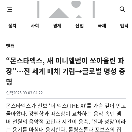
정치
사회
경제
산업
국제
엔터
엔터
“몬스타엑스, 새 미니앨범이 쏘아올린 파
장”…전 세계 매체 기립→글로벌 명성 증
명
입력
2025.09.03 04:22
몬스타엑스가 신보 ‘더 엑스(THE X)’를 가슴 깊이 안고
돌아왔다. 강렬함과 따스함이 교차하는 음악 속엔 멤
버 전원의 음악적 고민과 시간이 응축, ‘진짜 성장’이라
는 용기를 마침내 응시한다. 롤링스톤과 포브스의 집