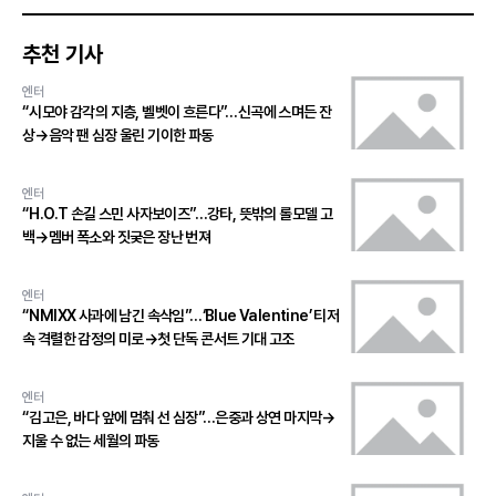
추천 기사
엔터
“시모야 감각의 지층, 벨벳이 흐른다”…신곡에 스며든 잔
상→음악 팬 심장 울린 기이한 파동
엔터
“H.O.T 손길 스민 사자보이즈”…강타, 뜻밖의 롤모델 고
백→멤버 폭소와 짓궂은 장난 번져
엔터
“NMIXX 사과에 남긴 속삭임”…‘Blue Valentine’ 티저
속 격렬한 감정의 미로→첫 단독 콘서트 기대 고조
엔터
“김고은, 바다 앞에 멈춰 선 심장”…은중과 상연 마지막→
지울 수 없는 세월의 파동