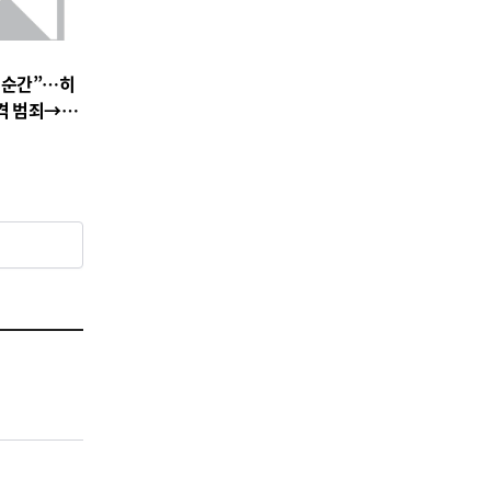
 순간”…히
충격 범죄→출