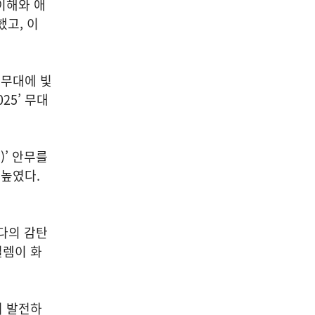
이해와 애
했고, 이
 무대에 빛
25’ 무대
!)’ 안무를
높였다.
바다의 감탄
설렘이 화
더 발전하