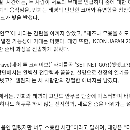
필’ 시간에는, 두 사람이 서로의 무대를 언급하며 춤에 대한 
희의 움직임을, 민희는 태영의 탄탄한 코어와 유연함을 칭찬
크가 빛을 발했다.
 안무’에 바다는 감탄을 아끼지 않았고, “재즈나 무용을 해도
전 가능성에 기대를 더했다. 태영 또한, ‘KCON JAPAN 20
한 준비 과정을 진솔하게 밝혔다.
Crave(데어 투 크레이브)’ 타이틀곡 ‘SET NET G0?!(셋넷고?
장면에서는 완벽한 전달력과 꼼꼼한 설명으로 현장의 열기를 
셋넷고?! 챌린지’는 세 사람만의 강렬한 에너지를 남겼다.
미션에서는, 민희와 태영이 고난도 안무를 단숨에 마스터하며 
 하나도 허투루 하지 않는 진지함과, 새로운 춤을 배워가는 
처음엔 떨렸지만 너무 소중한 시간”이라고 말하며, 태영은 “