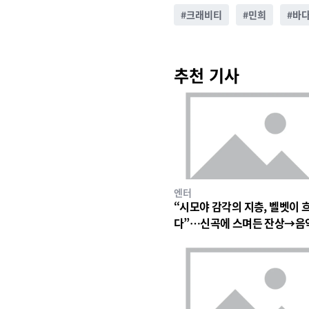
#
크래비티
#
민희
#
바다
추천 기사
엔터
“시모야 감각의 지층, 벨벳이 
다”…신곡에 스며든 잔상→음
심장 울린 기이한 파동