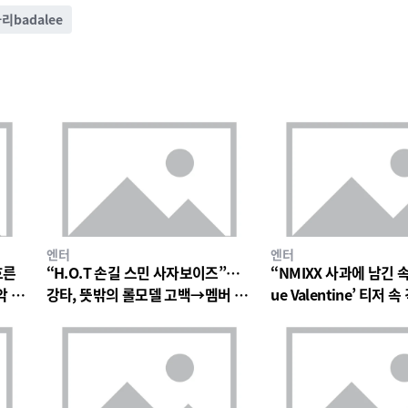
리badalee
엔터
엔터
흐른
“H.O.T 손길 스민 사자보이즈”…
“NMIXX 사과에 남긴 
악 팬
강타, 뜻밖의 롤모델 고백→멤버 폭
ue Valentine’ 티저
소와 짓궂은 장난 번져
의 미로→첫 단독 콘서트