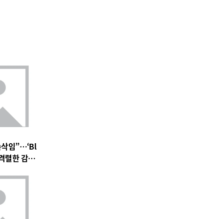
속삭임”…‘Bl
 속 격렬한 감정
 기대 고조