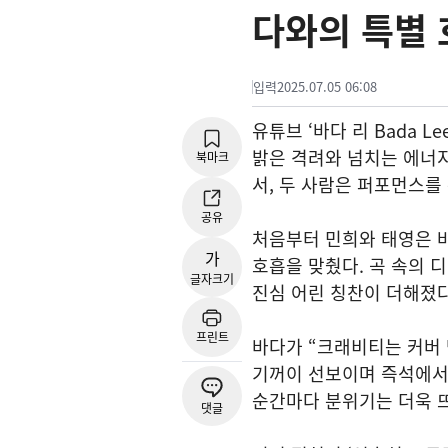
다와의 특별
입력
2025.07.05 06:08
유튜브 ‘바다 리 Bada 
밝은 격려와 넘치는 에너지
북마크
서, 두 사람은 퍼포먼스를
공유
처음부터 민희와 태영은 바다
가
호흡을 맞췄다. 곡 속의 
글자크기
진심 어린 칭찬이 더해졌
프린트
바다가 “크래비티는 커버 
기꺼이 선보이며 즉석에서
순간마다 분위기는 더욱 
댓글