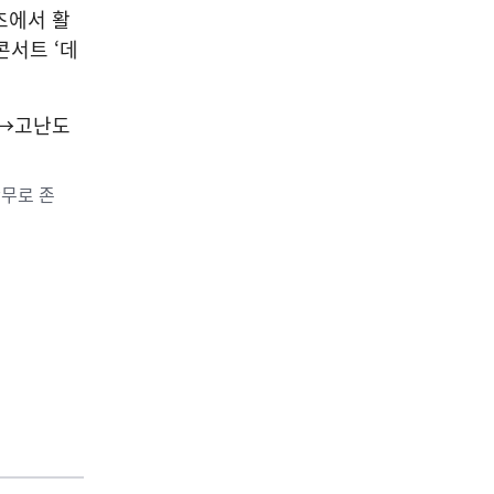
츠에서 활
콘서트 ‘데
안무로 존