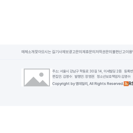
매체소개
찾아오시는 길
기사제보
광고문의
제휴문의
저작권문의
불편신고
이용
주소:
서울시 강남구 학동로 30길 14, 이세빌딩 2층
등록번
편집인:
김명수
발행인:
장영권
청소년보호책임자:
김명수
R
Copy
right by 엠데일리,
All Rights Reserved.