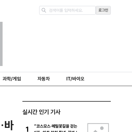
로그인
과학/게임
자동차
IT/바이오
실시간 인기 기사
…바
“코스모스·메밀꽃길을 걷는
1