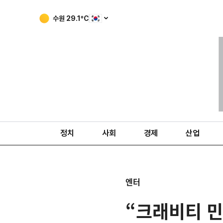
수원
29.1
ºC
정치
사회
경제
산업
엔터
“크래비티 민