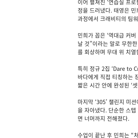
이어 펼쳐진 ‘연습실 프로
정을 드러냈다. 태영은 민
과정에서 크래비티의 팀워
민희가 꼽은 ‘역대급 커버
날 것”이라는 말로 무한한 발
를 회상하며 무대 위 치열
특히 정규 2집 ‘Dare to 
바다에게 직접 티칭하는 
짧은 시간 안에 완성된 ‘
마지막 ‘305’ 챌린지 
을 자아냈다. 단순한 스텝
면 너머까지 전해졌다.
수업이 끝난 후 민희는 “