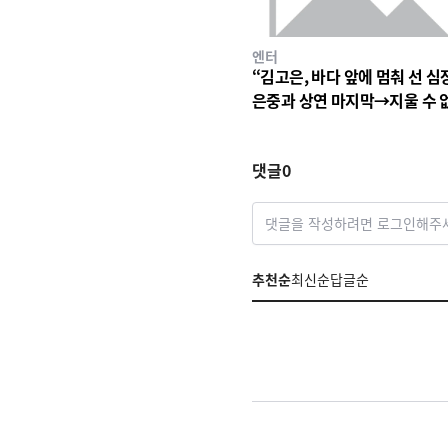
엔터
“김고은, 바다 앞에 멈춰 선 심
은중과 상연 마지막→지울 수 
세월의 파동
댓글
0
댓글을 작성하려면 로그인해주
추천순
최신순
답글순