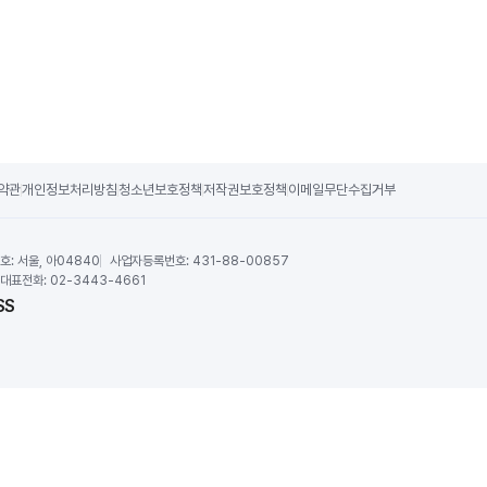
약관
개인정보처리방침
청소년보호정책
저작권보호정책
이메일무단수집거부
호:
서울, 아04840
사업자등록번호:
431-88-00857
대표전화:
02-3443-4661
SS