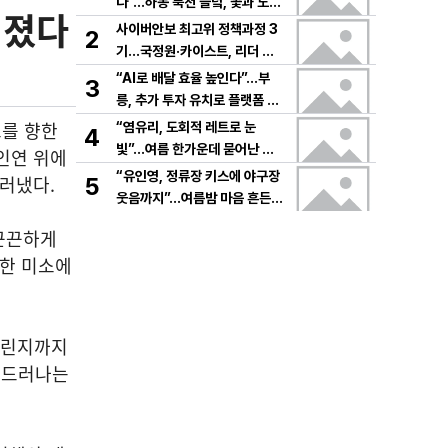
다”…하동 북천 들녘, 꽃과 노래
터졌다
로 물드는 가을의 하루
사이버안보 최고위 정책과정 3
2
기…국정원·카이스트, 리더 안
보역량 키운다
“AI로 배달 효율 높인다”…부
3
릉, 추가 투자 유치로 플랫폼 혁
신 가속
로를 향한
“염유리, 도회적 레트로 눈
4
빛”…여름 한가운데 묻어난 자
인연 위에
유의 감각→팬들 궁금증 증폭
“유인영, 정류장 키스에 야구장
드러냈다.
5
웃음까지”…여름밤 마음 흔든
감동→다시 궁금한 변화
 끈끈하게
뭇한 미소에
챌린지까지
 드러나는