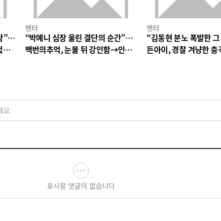
엔터
엔터
장”…
“박예니 심장 울린 결단의 순간”…
“김동현 분노 폭발한 그
없는
백번의추억, 눈물 뒤 강인함→인물
든아이, 경찰 겨냥한 
서사 폭발
연진 경악심 커진다
세요
표시할 댓글이 없습니다