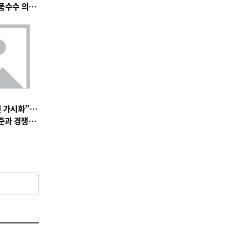
품수수 의혹
전 가시화”…
준과 경쟁