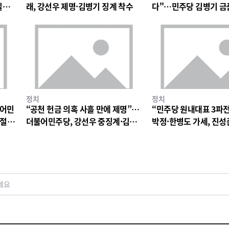
일극
래, 강선우 제명·김병기 징계 착수
다"…민주당 김병기 금
파장
정치
정치
불어민
“공천 헌금 의혹 사흘 만에 제명”…
“민주당 원내대표 3파
 절
더불어민주당, 강선우 중징계·김병
박정·한병도 가세, 진성
기 징계 절차 착수
구도
세요