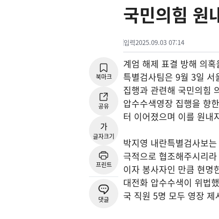
국민의힘 원
입력
2025.09.03 07:14
계엄 해제 표결 방해 의
특별검사팀은 9월 3일 서
북마크
집행과 관련해 국민의힘 
압수수색영장 집행을 향한
공유
터 이어졌으며 이를 원내
가
글자크기
박지영 내란특별검사보는 이
극적으로 협조해주시리라 
프린트
이자 봉사자인 만큼 현명한
대전화 압수수색이 위법했
국 직원 5명 모두 영장 
댓글