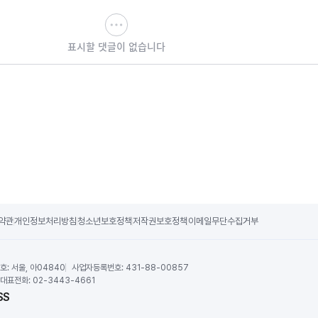
표시할 댓글이 없습니다
약관
개인정보처리방침
청소년보호정책
저작권보호정책
이메일무단수집거부
호:
서울, 아04840
사업자등록번호:
431-88-00857
대표전화:
02-3443-4661
SS