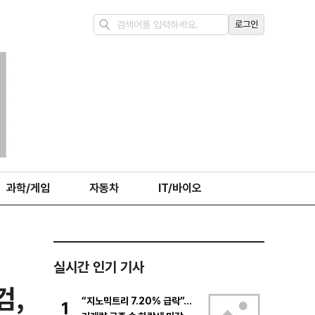
로그인
과학/게임
자동차
IT/바이오
실시간 인기 기사
검,
“지노믹트리 7.20% 급락”…
1