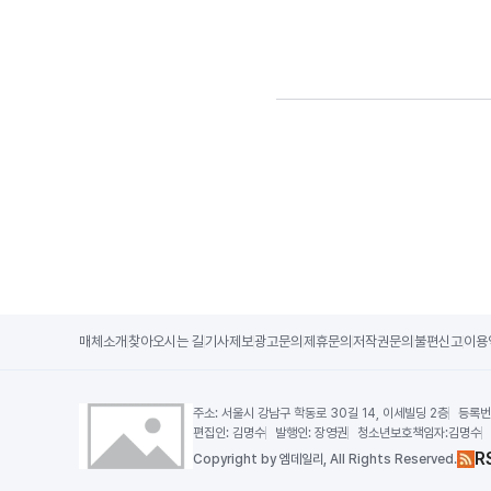
매체소개
찾아오시는 길
기사제보
광고문의
제휴문의
저작권문의
불편신고
이용
주소:
서울시 강남구 학동로 30길 14, 이세빌딩 2층
등록번
편집인:
김명수
발행인:
장영권
청소년보호책임자:
김명수
R
Copy
right by 엠데일리,
All Rights Reserved.