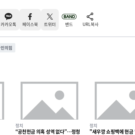
카카오톡
페이스북
트위터
밴드
URL복사
국민의힘
정치
정치
“공천헌금 의혹 성역 없다”…정청
"새우깡 쇼핑백에 현금