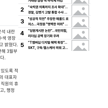
거래량 급증 속 하락세 마감
“숙박권 의혹까지 조사 확대”…
2
경찰, 김병기 고발 통합 수사 속
도
"성공적 작전" 주장한 해롤드 로
3
저스…국정원 "명백한 허위" 정
면 충돌
은석 내란
“당원게시판 논란”…국민의힘,
4
리더십 공백 장기화 우려
수색 영장
“T멤버십 디지털 혜택 확장”…
고 밝혔다.
5
SKT, 구독·헬스케어 띄워 고객
난해 3월부
락인
다.
 있도록 적
의 대표자
 직원의 휴
고, 행정