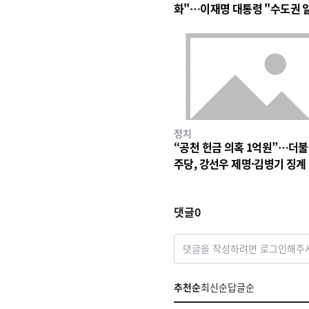
화"…이재명 대통령 "수도권 
구조 바꿀 계기"
정치
“공천 헌금 의혹 1억원”…더
주당, 강선우 제명·김병기 징계
차 착수
댓글
0
댓글을 작성하려면 로그인해주
추천순
최신순
답글순