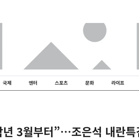
국제
엔터
스포츠
문화
라이프
작년 3월부터”…조은석 내란특