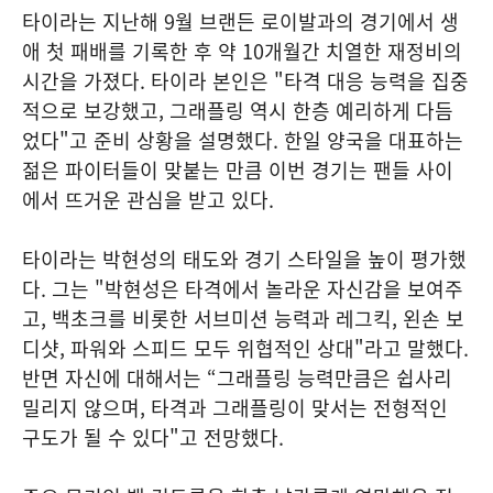
타이라는 지난해 9월 브랜든 로이발과의 경기에서 생
애 첫 패배를 기록한 후 약 10개월간 치열한 재정비의
시간을 가졌다. 타이라 본인은 "타격 대응 능력을 집중
적으로 보강했고, 그래플링 역시 한층 예리하게 다듬
었다"고 준비 상황을 설명했다. 한일 양국을 대표하는
젊은 파이터들이 맞붙는 만큼 이번 경기는 팬들 사이
에서 뜨거운 관심을 받고 있다.
타이라는 박현성의 태도와 경기 스타일을 높이 평가했
다. 그는 "박현성은 타격에서 놀라운 자신감을 보여주
고, 백초크를 비롯한 서브미션 능력과 레그킥, 왼손 보
디샷, 파워와 스피드 모두 위협적인 상대"라고 말했다.
반면 자신에 대해서는 “그래플링 능력만큼은 쉽사리
밀리지 않으며, 타격과 그래플링이 맞서는 전형적인
구도가 될 수 있다"고 전망했다.