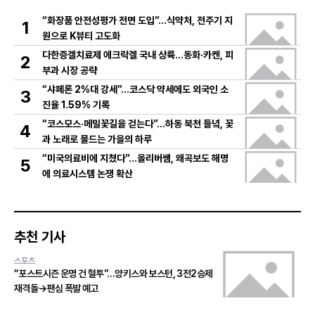
“화장품 안전성평가 전면 도입”…식약처, 전주기 지
1
원으로 K뷰티 고도화
다한증겔치료제 에크락겔 국내 상륙…동화·카켄, 피
2
부과 시장 공략
“샤페론 2%대 강세”…코스닥 약세에도 외국인 소
3
진율 1.59% 기록
“코스모스·메밀꽃길을 걷는다”…하동 북천 들녘, 꽃
4
과 노래로 물드는 가을의 하루
“미국의료비에 지쳤다”…올리버쌤, 왜곡보도 해명
5
에 의료시스템 논쟁 확산
추천 기사
스포츠
“포스트시즌 운명 건 혈투”…양키스와 보스턴, 3전2승제
재격돌→팬심 폭발 예고