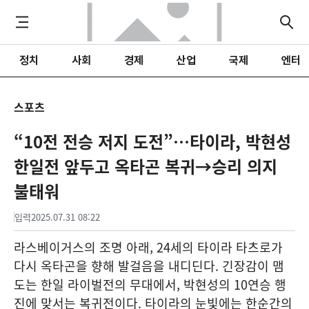
정치
사회
경제
산업
국제
엔터
스포츠
“10전 전승 저지 도전”…타이라, 박현성
한일전 앞두고 옥타곤 복귀→승리 의지
불태워
입력
2025.07.31 08:22
라스베이거스의 조명 아래, 24세의 타이라 타츠로가
다시 옥타곤을 향해 발걸음을 내디딘다. 긴장감이 맴
도는 한일 라이벌전의 무대에서, 박현성의 10연승 행
진에 맞서는 복귀전이다. 타이라의 눈빛에는 한순간의