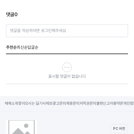
댓글
0
댓글을 작성하려면 로그인해주세요
추천순
최신순
답글순
표시할 댓글이 없습니다
매체소개
찾아오시는 길
기사제보
광고문의
제휴문의
저작권문의
불편신고
이용약관
개인정
PC 버전