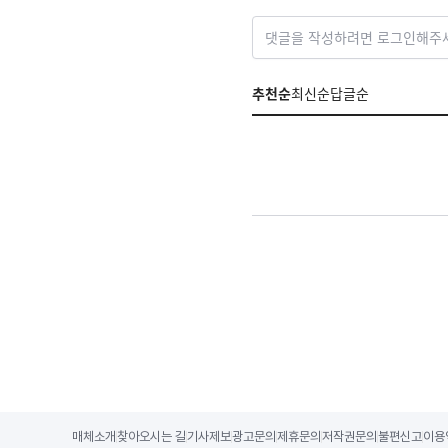
댓글을 작성하려면 로그인해주
추천순
최신순
답글순
매체소개
찾아오시는 길
기사제보
광고문의
제휴문의
저작권문의
불편신고
이용