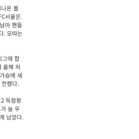
러나온 볼
 FC서울은
 남아 팬들
다. 모따는
리그에 합
며 올해 처
 가슴에 새
 전했다.
그2 득점왕
가 늘 우
게 남았다.