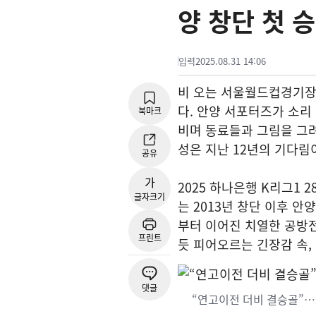
양 창단 첫 
입력
2025.08.31 14:06
비 오는 서울월드컵경기장의
다. 안양 서포터즈가 소리
북마크
비며 동료들과 그림을 그려
성은 지난 12년의 기다림
공유
가
2025 하나은행 K리그1 
글자크기
는 2013년 창단 이후 
부터 이어진 치열한 공방
프린트
듯 피어오르는 긴장감 속,
댓글
“연고이전 더비 결승골”…모