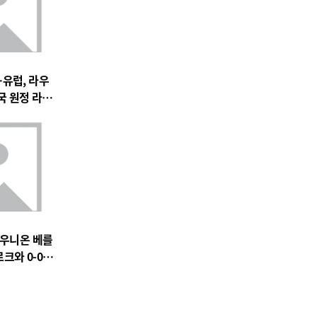
유럽, 라우
국 원정 라이
새 역사
…우니온 베를
크와 0-0