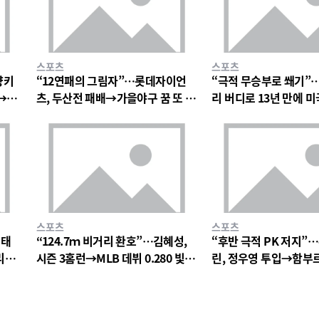
스포츠
스포츠
양키
“12연패의 그림자”…롯데자이언
“극적 무승부로 쐐기”…
돌→팬
츠, 두산전 패배→가을야구 꿈 또 멀
리 버디로 13년 만에 미
어지다
더컵 우승→역대 7번째 
스포츠
스포츠
이태
“124.7ｍ 비거리 환호”…김혜성,
“후반 극적 PK 저지”
리아
시즌 3홈런→MLB 데뷔 0.280 빛났
린, 정우영 투입→함부르
다
답답한 무승부