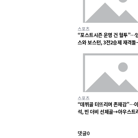
스포츠
“포스트시즌 운명 건 혈투”…
스와 보스턴, 3전2승제 재격
심 폭발 예고
스포츠
“데뷔골 터뜨리며 존재감”…
석, 빈 더비 선제골→아우스트
빈 3-1 완승
댓글
0