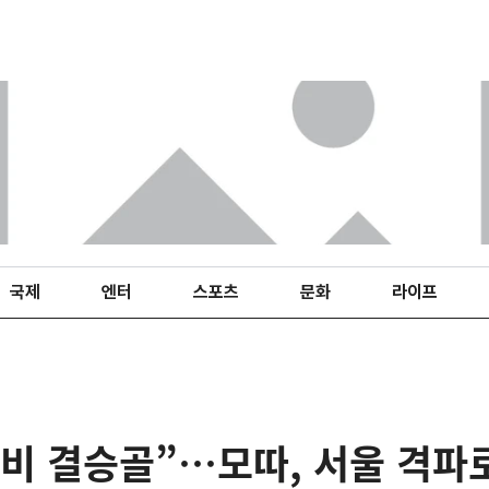
국제
엔터
스포츠
문화
라이프
비 결승골”…모따, 서울 격파