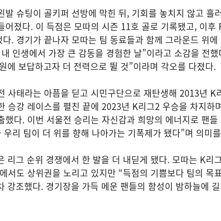
왼발 슈팅이 골키퍼 선방에 막힌 뒤, 기회를 놓치지 않고 흘
들어졌다. 이 득점은 모따의 시즌 11호 골로 기록됐고, 이후
다. 경기가 끝나자 모따는 팀 동료들과 함께 그라운드 위에
 내 인생에서 가장 큰 감동을 경험한 날”이라고 소감을 전했
원에 보답하고자 더 전력으로 뛸 것”이라며 각오를 다졌다.
이전 사태라는 아픔을 딛고 시민구단으로 재탄생해 2013년 K
한 승강 레이스를 펼친 끝에 2023년 K리그2 우승을 차지하
출했다. 이번 서울전 승리는 자신감과 희망의 에너지로 팬들
가 우리 팀이 더 위를 향해 나아가는 기폭제가 됐다”며 의미를
은 리그 순위 경쟁에서 한 발을 더 내딛게 됐다. 모따는 K리
위에서도 상위권을 노리고 있지만 “득점의 기쁨보다 팀의 목표
 강조했다. 경기장을 가득 메운 팬들의 함성이 밤하늘에 길