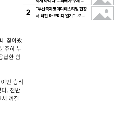
제재 아니다”…피해자 구제 방
식에 초점
“부산국제코미디페스티벌 현장
2
서 터진 K-코미디 열기”…오세
준 곽상원, 현주소 진단→글로
벌 비전 제시
침내 찾아왔
 분주히 누
응답한 함
. 이번 승리
깊다. 전반
면서 꺼질