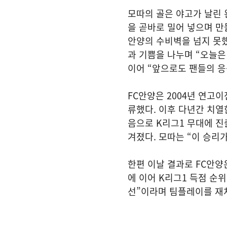
모따의 골은 야고가 날린 
을 곧바로 밀어 넣으며 만
안양의 수비벽을 넘지 못했
과 기쁨을 나누며 “오늘은
이어 “앞으로도 팬들의 응
FC안양은 2004년 연고
류했다. 이후 다년간 치열
음으로 K리그1 무대에 진
겨졌다. 모따는 “이 승리
한편 이날 결과로 FC안양
에 이어 K리그1 득점 순
선”이라며 팀플레이를 재차