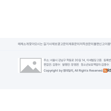
매체소개
찾아오시는 길
기사제보
광고문의
제휴문의
저작권문의
불편신고
이용
주소:
서울시 강남구 학동로 30길 14, 이세빌딩 2층
등록번
편집인:
김명수
발행인:
장영권
청소년보호책임자:
김명수
R
Copy
right by 엠데일리,
All Rights Reserved.