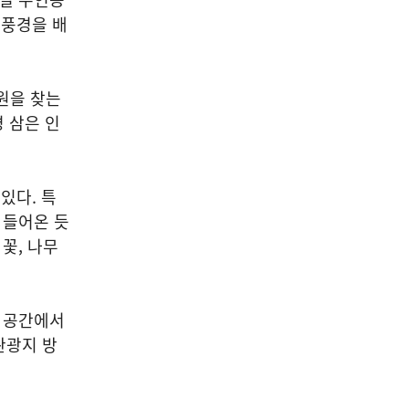
 풍경을 배
원을 찾는
경 삼은 인
있다. 특
 들어온 듯
꽃, 나무
린 공간에서
관광지 방