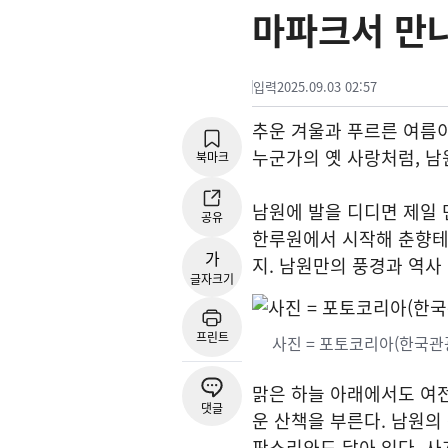
마파크서 만
입력
2025.09.03 02:57
추운 겨울과 푸르른 여름이
누군가의 옛 사랑처럼, 남
북마크
남원에 발을 디디면 제일 
공유
한루원에서 시작해 춘향테
가
지. 남원만의 풍경과 역사
글자크기
프린트
사진 = 포토코리아(한국관
맑은 하늘 아래에서도 여
댓글
운 산책을 부른다. 남원의
판소리와도 닿아 있다. 