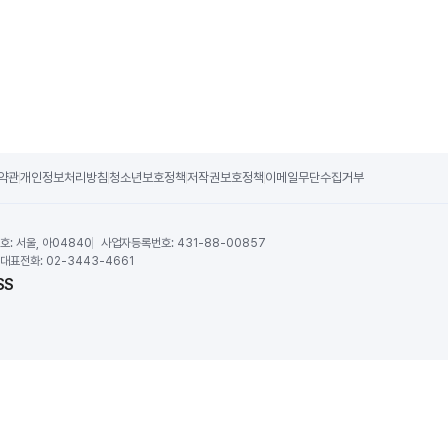
약관
개인정보처리방침
청소년보호정책
저작권보호정책
이메일무단수집거부
호:
서울, 아04840
사업자등록번호:
431-88-00857
대표전화:
02-3443-4661
SS