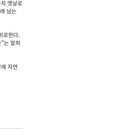
마치 옛날로
오래 남는
위로한다.
다”는 말처
상에 자연