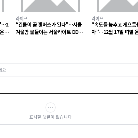
라이프
라이프
”…2
“건물이 곧 캔버스가 된다”…서울
“속도를 늦추고 게으름
 운세
겨울밤 물들이는 서울라이트 DDP
자”…12월 17일 띠별 
의 빛
는 하루의 여유
세요
표시할 댓글이 없습니다