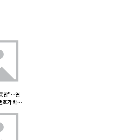
 동안”…연
 번호가 바꿀