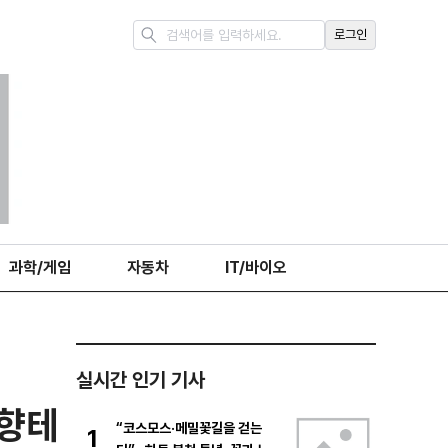
로그인
과학/게임
자동차
IT/바이오
실시간 인기 기사
춘향테
“코스모스·메밀꽃길을 걷는
1