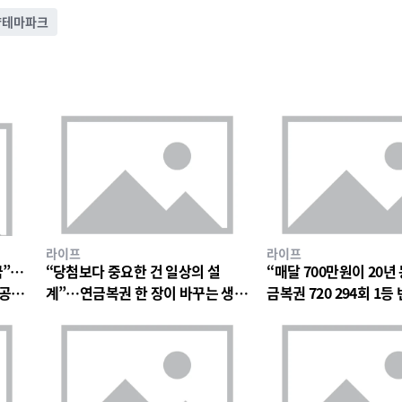
향테마파크
라이프
라이프
꿈”…
“당첨보다 중요한 건 일상의 설
“매달 700만원이 20년
 공개
계”…연금복권 한 장이 바꾸는 생활
금복권 720 294회 1등
계획의 무게
일상