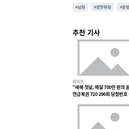
#
남원
#
광한루원
#
춘
추천 기사
라이프
“새해 첫날, 매달 700만 원의 
연금복권 720 296회 당첨번호
에 쏠린 눈