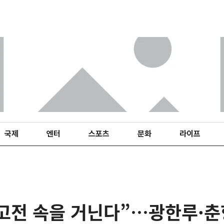
국제
엔터
스포츠
문화
라이프
 고전 속을 거닌다”…광한루·