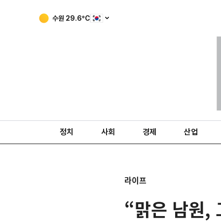
수원
29.6
ºC
정치
사회
경제
산업
라이프
“맑은 남원,