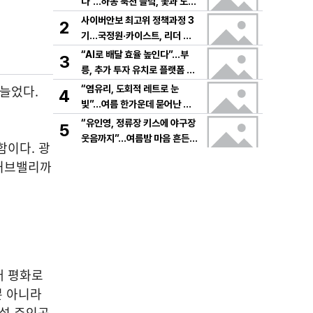
다”…하동 북천 들녘, 꽃과 노래
로 물드는 가을의 하루
사이버안보 최고위 정책과정 3
2
기…국정원·카이스트, 리더 안
보역량 키운다
“AI로 배달 효율 높인다”…부
3
릉, 추가 투자 유치로 플랫폼 혁
신 가속
 늘었다.
“염유리, 도회적 레트로 눈
4
빛”…여름 한가운데 묻어난 자
유의 감각→팬들 궁금증 증폭
“유인영, 정류장 키스에 야구장
5
웃음까지”…여름밤 마음 흔든
함이다. 광
감동→다시 궁금한 변화
산허브밸리까
래 평화로
뿐 아니라
소설 주인공