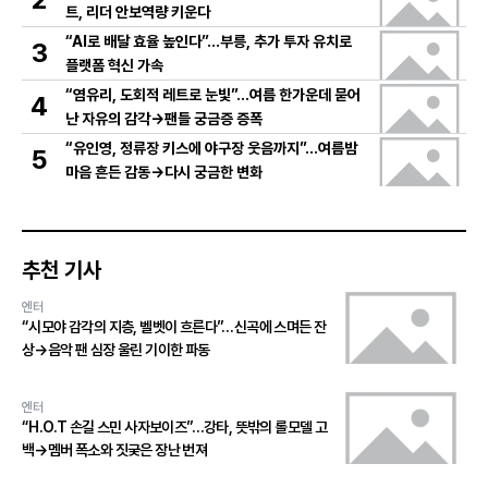
트, 리더 안보역량 키운다
“AI로 배달 효율 높인다”…부릉, 추가 투자 유치로
3
플랫폼 혁신 가속
“염유리, 도회적 레트로 눈빛”…여름 한가운데 묻어
4
난 자유의 감각→팬들 궁금증 증폭
“유인영, 정류장 키스에 야구장 웃음까지”…여름밤
5
마음 흔든 감동→다시 궁금한 변화
추천 기사
엔터
“시모야 감각의 지층, 벨벳이 흐른다”…신곡에 스며든 잔
상→음악 팬 심장 울린 기이한 파동
엔터
“H.O.T 손길 스민 사자보이즈”…강타, 뜻밖의 롤모델 고
백→멤버 폭소와 짓궂은 장난 번져