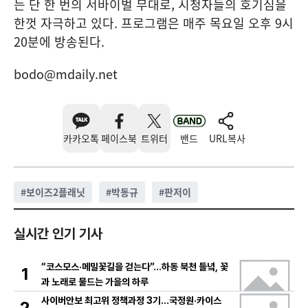
는 단 한 번의 서바이벌 무대로, 시청자들의 호기심을
한껏 자극하고 있다. 프로그램은 매주 목요일 오후 9시
20분에 방송된다.
bodo@mdaily.net
카카오톡
페이스북
트위터
밴드
URL복사
#
보이즈2플래닛
#
박동규
#
판저이
실시간 인기 기사
“코스모스·메밀꽃길을 걷는다”…하동 북천 들녘, 꽃
1
과 노래로 물드는 가을의 하루
사이버안보 최고위 정책과정 3기…국정원·카이스
2