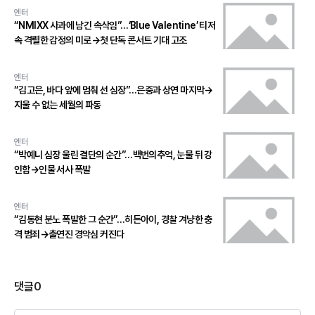
엔터
“NMIXX 사과에 남긴 속삭임”…‘Blue Valentine’ 티저
속 격렬한 감정의 미로→첫 단독 콘서트 기대 고조
엔터
“김고은, 바다 앞에 멈춰 선 심장”…은중과 상연 마지막→
지울 수 없는 세월의 파동
엔터
“박예니 심장 울린 결단의 순간”…백번의추억, 눈물 뒤 강
인함→인물 서사 폭발
엔터
“김동현 분노 폭발한 그 순간”…히든아이, 경찰 겨냥한 충
격 범죄→출연진 경악심 커진다
댓글
0