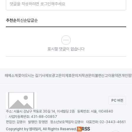
댓글을 작성하려면 로그인해주세요
추천순
최신순
답글순
표시할 댓글이 없습니다
매체소개
찾아오시는 길
기사제보
광고문의
제휴문의
저작권문의
불편신고
이용약관
개인정
PC 버전
주소:
서울시 강남구 학동로 30길 14, 이세빌딩 2층
등록번호:
서울, 아04840
사업자등록번호:
431-88-00857
편집인:
김명수
발행인:
장영권
청소년보호책임자:
김명수
대표전화:
02-3443-4661
RSS
Copy
right by 엠데일리,
All Rights Reserved.