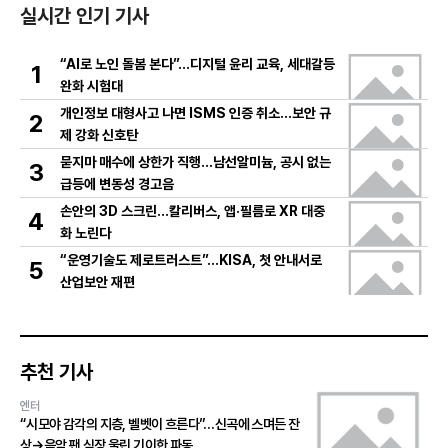
실시간 인기 기사
“AI로 노인 돌봄 본다”…디지털 윤리 교육, 세대갈등
1
완화 시험대
개인정보 대형사고 나면 ISMS 인증 취소…보안 규
2
제 강화 신호탄
묻지마 매수에 상한가 직행…남선알미늄, 공시 없는
3
급등에 변동성 경고음
손안의 3D 스크린…칼리버스, 앱·필름로 XR 대중
4
화 노린다
“운영기술도 제로트러스트”…KISA, 첫 안내서로
5
산업보안 재편
추천 기사
엔터
“시모야 감각의 지층, 벨벳이 흐른다”…신곡에 스며든 잔
상→음악 팬 심장 울린 기이한 파동