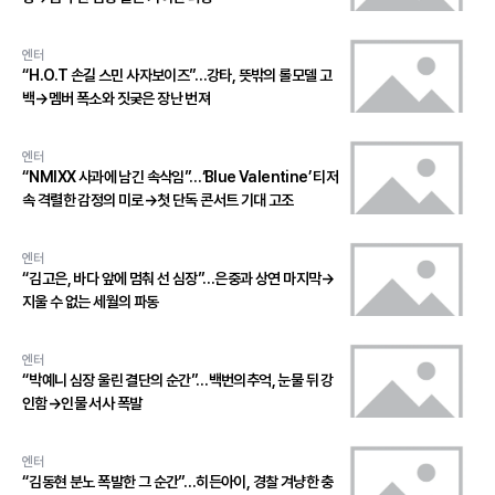
엔터
“H.O.T 손길 스민 사자보이즈”…강타, 뜻밖의 롤모델 고
백→멤버 폭소와 짓궂은 장난 번져
엔터
“NMIXX 사과에 남긴 속삭임”…‘Blue Valentine’ 티저
속 격렬한 감정의 미로→첫 단독 콘서트 기대 고조
엔터
“김고은, 바다 앞에 멈춰 선 심장”…은중과 상연 마지막→
지울 수 없는 세월의 파동
엔터
“박예니 심장 울린 결단의 순간”…백번의추억, 눈물 뒤 강
인함→인물 서사 폭발
엔터
“김동현 분노 폭발한 그 순간”…히든아이, 경찰 겨냥한 충