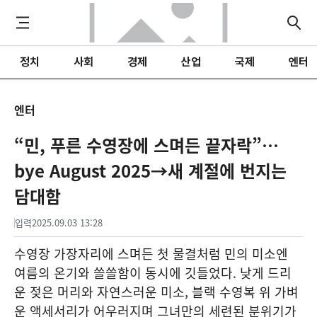
정치
사회
경제
산업
국제
엔터
엔터
“민, 푸른 수영장에 스며든 끝자락”…
bye August 2025→새 계절에 번지는
담대함
입력
2025.09.03 13:28
수영장 가장자리에 스며든 첫 물결처럼 민의 미소엔
여름의 온기와 쓸쓸함이 동시에 깃들었다. 낮게 드리
운 젖은 머리와 자연스러운 미소, 블랙 수영복 위 가벼
운 액세서리가 어우러지며 그녀만의 세련된 분위기가