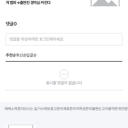
격 범죄→출연진 경악심 커진다
댓글
0
댓글을 작성하려면 로그인해주세요
추천순
최신순
답글순
표시할 댓글이 없습니다
매체소개
찾아오시는 길
기사제보
광고문의
제휴문의
저작권문의
불편신고
이용약관
개인정