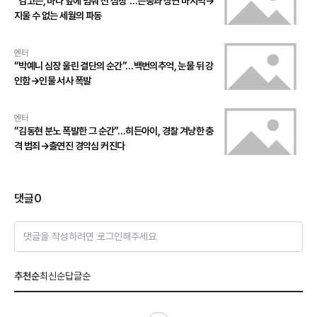
“김고은, 바다 앞에 멈춰 선 심장”…은중과 상연 마지막→
지울 수 없는 세월의 파동
엔터
“박예니 심장 울린 결단의 순간”…백번의추억, 눈물 뒤 강
인함→인물 서사 폭발
엔터
“김동현 분노 폭발한 그 순간”…히든아이, 경찰 겨냥한 충
격 범죄→출연진 경악심 커진다
댓글
0
댓글을 작성하려면 로그인해주세요
추천순
최신순
답글순