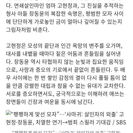
다. 연쇄살인마인 엄마 고현정과, 그 진실을 추적하는
형사 아들 장동윤의 복잡한 숙명은, 평범한 모자 사이
에 단단하게 가로놓인 금이 얼마나 깊어질 수 있는지
그림자처럼 비춘다.
고현정은 모성의 끝단과 인간 욕망의 변주를 오가며,
대사를 내뱉을 때마다 짙은 어둠과 흔들림을 실어낸
다. 장동윤 역시 타협하지 않는 눈빛과 집요한 움직임
으로, 사랑과 증오의 기로에서 끝없이 흔들린다. 두 배
우 사이에는 한 번 쌓인 감정의 결이 다시 풀릴 틈이 없
을 만큼 강렬한 대립과 참을 수 없는 유대가 교차한다.
서로를 증오하면서도, 궁극적으로는 이해하려 애쓰는
장면들이 긴장과 여운을 동시에 남긴다.
“팽팽하게 맞선 모자”…‘사마귀: 살인자의 외출’ 고현정·