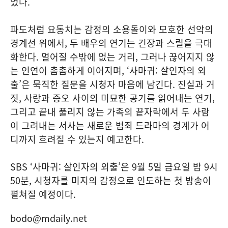
었다.
파도처럼 요동치는 감정의 소용돌이와 모호한 선악의
경계선 위에서, 두 배우의 연기는 긴장과 스릴을 극대
화한다. 멀어질 수밖에 없는 거리, 그러나 끊어지지 않
는 인연이 촘촘하게 이어지며, ‘사마귀: 살인자의 외
출’은 묵직한 질문을 시청자 마음에 남긴다. 진실과 거
짓, 사랑과 증오 사이의 미묘한 공기를 읽어내는 연기,
그리고 끝내 풀리지 않는 가족의 끝자락에서 두 사람
이 그려내는 서사는 새로운 범죄 드라마의 경계가 어
디까지 흐려질 수 있는지 예고한다.
SBS ‘사마귀: 살인자의 외출’은 9월 5일 금요일 밤 9시
50분, 시청자를 미지의 감정으로 인도하는 첫 방송이
펼쳐질 예정이다.
bodo@mdaily.net