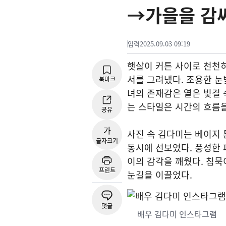
→가을을 감
입력
2025.09.03 09:19
햇살이 커튼 사이로 천천히
서를 그려냈다. 조용한 눈
북마크
녀의 존재감은 옅은 빛결 
는 스타일은 시간의 흐름을
공유
가
사진 속 김다미는 베이지 
글자크기
동시에 선보였다. 풍성한 
이의 감각을 깨웠다. 침묵
프린트
눈길을 이끌었다.
댓글
배우 김다미 인스타그램