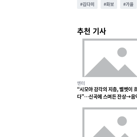
#
김다미
#
화보
#
가을
추천 기사
엔터
“시모야 감각의 지층, 벨벳이 
다”…신곡에 스며든 잔상→음
심장 울린 기이한 파동