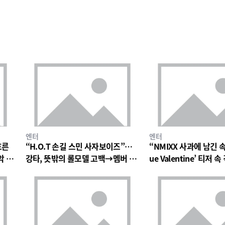
엔터
엔터
흐른
“H.O.T 손길 스민 사자보이즈”…
“NMIXX 사과에 남긴 
악 팬
강타, 뜻밖의 롤모델 고백→멤버 폭
ue Valentine’ 티저
소와 짓궂은 장난 번져
의 미로→첫 단독 콘서트