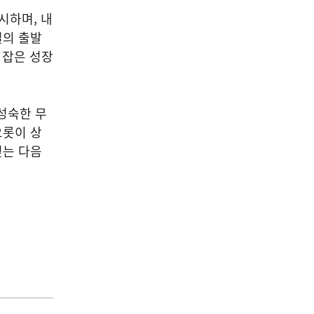
암시하며, 내
절의 출발
 잡은 성장
성숙한 무
오롯이 상
딛는 다음