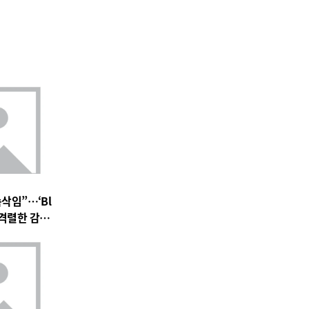
속삭임”…‘Bl
 속 격렬한 감정
 기대 고조