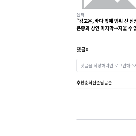
엔터
“김고은, 바다 앞에 멈춰 선 심
은중과 상연 마지막→지울 수 
세월의 파동
댓글
0
댓글을 작성하려면 로그인해주
추천순
최신순
답글순