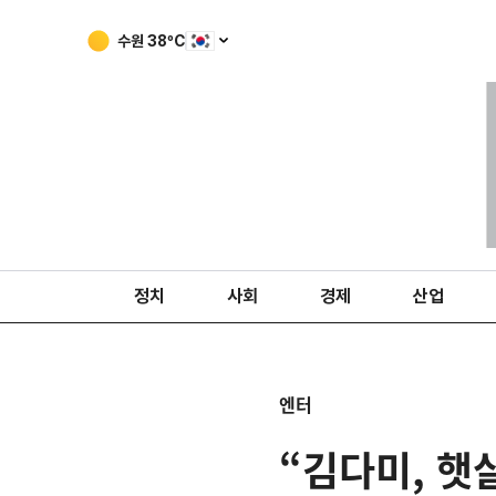
수원
38
ºC
정치
사회
경제
산업
엔터
“김다미, 햇