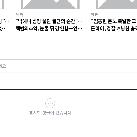
엔터
엔터
장”…
“박예니 심장 울린 결단의 순간”…
“김동현 분노 폭발한 그
없는
백번의추억, 눈물 뒤 강인함→인물
든아이, 경찰 겨냥한 
서사 폭발
연진 경악심 커진다
세요
표시할 댓글이 없습니다