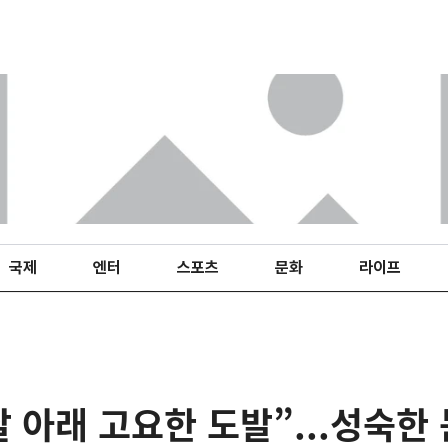
국제
엔터
스포츠
문화
라이프
살 아래 고요한 도발”...성숙한