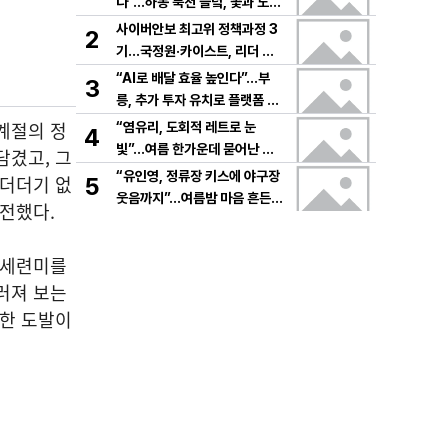
다”…하동 북천 들녘, 꽃과 노래
로 물드는 가을의 하루
사이버안보 최고위 정책과정 3
2
기…국정원·카이스트, 리더 안
보역량 키운다
“AI로 배달 효율 높인다”…부
3
릉, 추가 투자 유치로 플랫폼 혁
신 가속
계절의 정
“염유리, 도회적 레트로 눈
4
빛”…여름 한가운데 묻어난 자
담겼고, 그
유의 감각→팬들 궁금증 증폭
“유인영, 정류장 키스에 야구장
군더더기 없
5
웃음까지”…여름밤 마음 흔든
 전했다.
감동→다시 궁금한 변화
 세련미를
러져 보는
요한 도발이