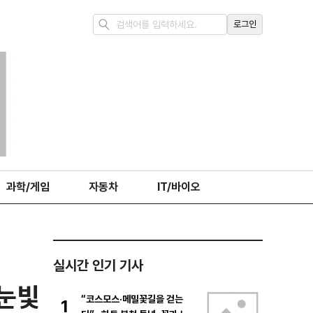
로그인
과학/게임
자동차
IT/바이오
실시간 인기 기사
 눈빛
“코스모스·메밀꽃길을 걷는
1