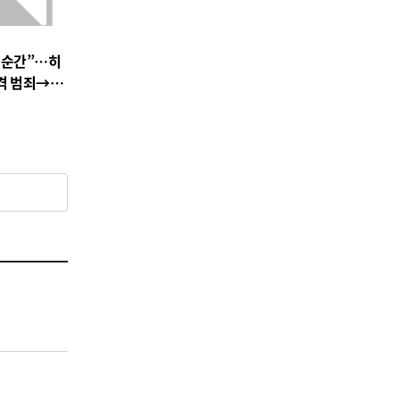
 순간”…히
충격 범죄→출