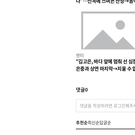
다”…신곡에 스며든 잔상→음
심장 울린 기이한 파동
엔터
“김고은, 바다 앞에 멈춰 선 심
은중과 상연 마지막→지울 수 
세월의 파동
댓글
0
댓글을 작성하려면 로그인해주
추천순
최신순
답글순