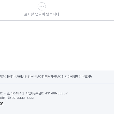
표시할 댓글이 없습니다
약관
개인정보처리방침
청소년보호정책
저작권보호정책
이메일무단수집거부
호:
서울, 아04840
사업자등록번호:
431-88-00857
대표전화:
02-3443-4661
SS