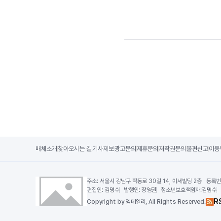
매체소개
찾아오시는 길
기사제보
광고문의
제휴문의
저작권문의
불편신고
이용
주소:
서울시 강남구 학동로 30길 14, 이세빌딩 2층
등록번
편집인:
김명수
발행인:
장영권
청소년보호책임자:
김명수
R
Copy
right by 엠데일리,
All Rights Reserved.