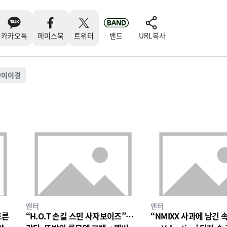
카카오톡
페이스북
트위터
밴드
URL복사
#
이이경
엔터
엔터
흐른
“H.O.T 손길 스민 사자보이즈”…
“NMIXX 사과에 남긴 