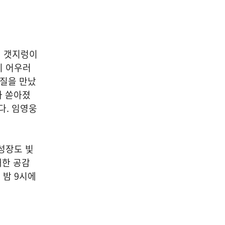
선 갯지렁이
이 어우러
입질을 만났
아 쏟아졌
다. 임영웅
성장도 빛
쾌한 공감
일 밤 9시에