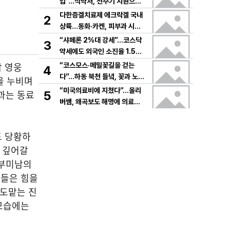
입”…식약처, 전주기 지원으로
K뷰티 고도화
다한증겔치료제 에크락겔 국내
2
상륙…동화·카켄, 피부과 시장
공략
“샤페론 2%대 강세”…코스닥
3
약세에도 외국인 소진율 1.5
9% 기록
각 영웅
“코스모스·메밀꽃길을 걷는
4
다”…하동 북천 들녘, 꽃과 노래
벌을 누비며
로 물드는 가을의 하루
“미국의료비에 지쳤다”…올리
과는 동료
5
버쌤, 왜곡보도 해명에 의료시
스템 논쟁 확산
도 당황하
이 깊어갈
피부미남의
버들은 힘을
 도맡는 진
모습에는