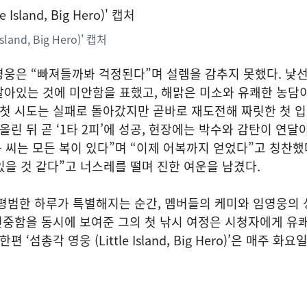
sland, Big Hero)' 캡처
영웅은 “빠져들까봐 걱정된다”며 설렘을 감추지 못했다. 낯
살아있는 것에 미안함을 표했고, 해맑은 미소와 유쾌한 농담
 첫 시도는 실패로 돌아갔지만 곧바로 재도전해 짜릿한 첫 
올린 뒤 곧 ‘1타 2피’에 성공, 현장에는 박수와 감탄이 연달
웅 씨는 모든 복이 있다”며 “이제 어복까지 얻었다”고 칭찬했
 있을 것 같다”고 너스레를 떨며 진한 여운을 남겼다.
평범한 하루가 특별해지는 순간, 멤버들의 케미와 임영웅의 
 진중함을 동시에 보여준 그의 첫 낚시 여정은 시청자에게 유
‘섬총각 영웅 (Little Island, Big Hero)’은 매주 화요