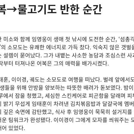
어복→물고기도 반한 순간
 미소와 함께 임영웅이 생애 첫 낚시에 도전한 순간, ‘섬총
ig Hero)’의 소모도는 유쾌한 에너지로 가득 찼다. 익숙지 않은 갯
 설렘이 묻어났다. 그가 내뱉는 사소한 농담과 조심스런 사
작부터 터져나온 어복은 그의 매력을 배가시켰다.
태훈, 이이경, 궤도는 소모도로 여행을 떠났다. 벌레 앞에서
동생들을 위해 안방을 양보하는 따뜻한 배려가 돋보였다. 밤
마루에서 잠을 청했고, 세심한 스킨케어로 피곤함을 달래며 
이 밝기 무섭게 임태훈이 차려낸 김치볶음밥과 달걀국에 멤
 깊은 숙면에 감탄했고, 식사 후 임영웅이 묵묵히 설거지를
러운 팀워크가 완성됐다. 이이경이 그에게 모자를 씌워주는 
어 있었다.