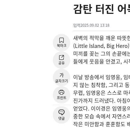
감탄 터진 
입력
2025.09.02 13:18
새벽의 적막을 깨운 따뜻한
(Little Island, B
북마크
미끼를 꽂는 그의 손끝에는
들에게 웃음을 안겼고, 시
공유
가
이날 방송에서 임영웅, 임
글자크기
지 않는 침착함, 그리고 
무렵, 임영웅은 스스로 
프린트
진가까지 드러냈다. 아침
얻었다. 이이경은 임영웅의
중한 모습 속에서 자연스
댓글
작은 미안함과 훈훈함도 배