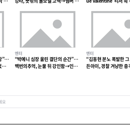
악 팬
강타, 뜻밖의 롤모델 고백→멤버 폭
ue Valentine’ 티저
소와 짓궂은 장난 번져
의 미로→첫 단독 콘서트
엔터
엔터
장”…
“박예니 심장 울린 결단의 순간”…
“김동현 분노 폭발한 그
없는
백번의추억, 눈물 뒤 강인함→인물
든아이, 경찰 겨냥한 
서사 폭발
연진 경악심 커진다
세요