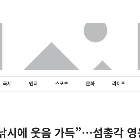
국제
엔터
스포츠
문화
라이프
 낚시에 웃음 가득”…섬총각 영