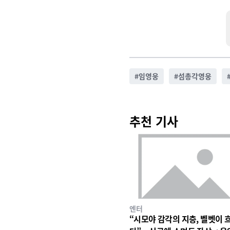
#
임영웅
#
섬총각영웅
추천 기사
엔터
“시모야 감각의 지층, 벨벳이 