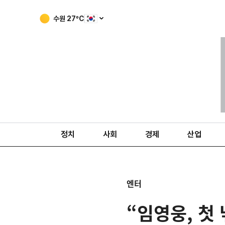
수원
27
ºC
정치
사회
경제
산업
엔터
“임영웅, 첫