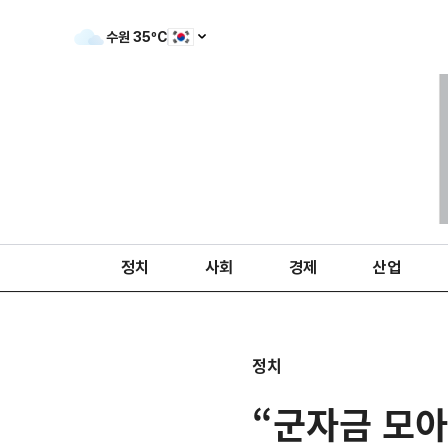
수원
35
ºC
정치
사회
경제
산업
정치
“군자금 모