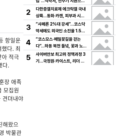
입”…식약처, 전주기 지원으로
K뷰티 고도화
다한증겔치료제 에크락겔 국내
2
상륙…동화·카켄, 피부과 시장
공략
“샤페론 2%대 강세”…코스닥
3
약세에도 외국인 소진율 1.5
9% 기록
등 항일운
“코스모스·메밀꽃길을 걷는
4
다”…하동 북천 들녘, 꽃과 노래
했다. 최
로 물드는 가을의 하루
사이버안보 최고위 정책과정 3
받아 적극
5
기…국정원·카이스트, 리더 안
됐다.
보역량 키운다
훈장 애족
금 모집원
을 견뎌내야
추진해왔으
만영 박물관