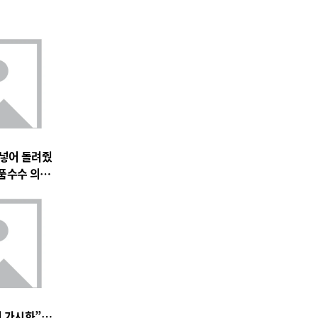
 넣어 돌려줬
품수수 의혹
전 가시화”…