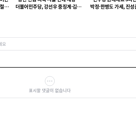
 절
더불어민주당, 강선우 중징계·김병
박정·한병도 가세, 진성
기 징계 절차 착수
구도
세요
표시할 댓글이 없습니다