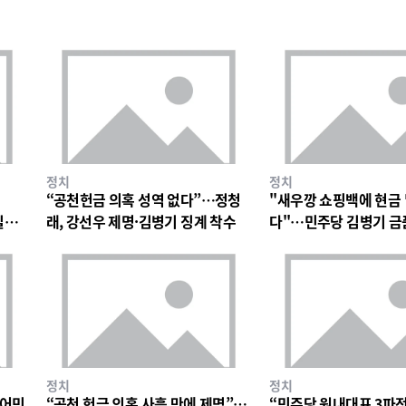
정치
정치
“공천헌금 의혹 성역 없다”…정청
"새우깡 쇼핑백에 현금
일극
래, 강선우 제명·김병기 징계 착수
다"…민주당 김병기 금
파장
정치
정치
불어민
“공천 헌금 의혹 사흘 만에 제명”…
“민주당 원내대표 3파