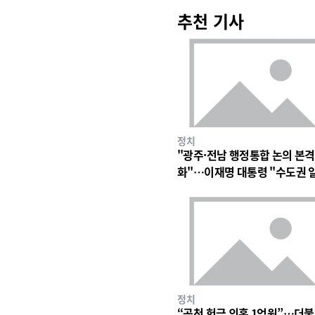
추천 기사
정치
"광주·전남 행정통합 논의 본격
화"…이재명 대통령 "수도권 
구조 바꿀 계기"
정치
“공천 헌금 의혹 1억원”…더