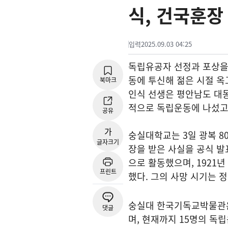
식, 건국훈장
입력
2025.09.03 04:25
독립유공자 선정과 포상을 
동에 투신해 젊은 시절 옥
북마크
인식 선생은 평안남도 대
적으로 독립운동에 나섰고, 
공유
가
숭실대학교는 3일 광복 8
글자크기
장을 받은 사실을 공식 
으로 활동했으며, 1921
프린트
했다. 그의 사망 시기는 
숭실대 한국기독교박물관은
댓글
며, 현재까지 15명의 독