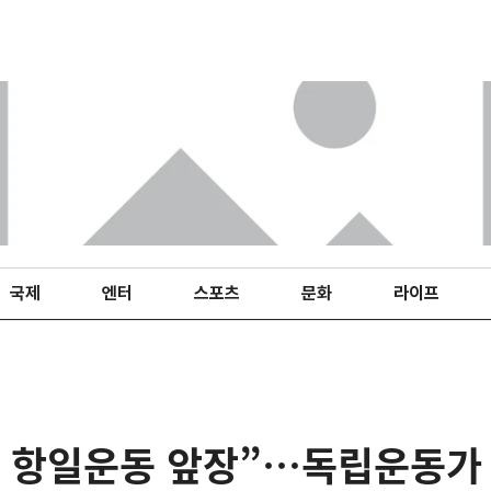
국제
엔터
스포츠
문화
라이프
아 항일운동 앞장”…독립운동가