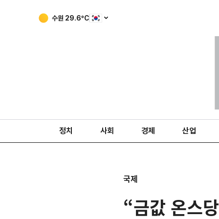
수원
29.6
ºC
정치
사회
경제
산업
국제
“금값 온스당