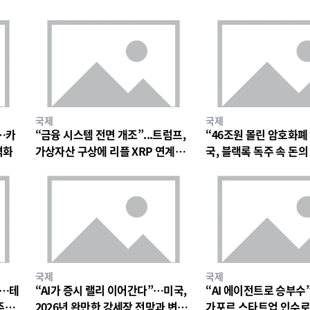
국제
국제
…카
“금융 시스템 전면 개조”...트럼프,
“46조원 몰린 암호화폐
격화
가상자산 구상에 리플 XRP 연계설
국, 블랙록 독주 속 돈
확산
나
국제
국제
”…테
“AI가 증시 랠리 이어간다”…미국,
“AI 에이전트로 승부수
주행
2026년 완만한 강세장 전망과 변동
가포르 스타트업 인수로