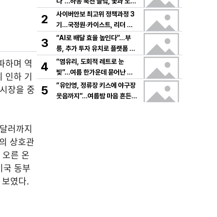
다”…하동 북천 들녘, 꽃과 노래
로 물드는 가을의 하루
사이버안보 최고위 정책과정 3
2
기…국정원·카이스트, 리더 안
보역량 키운다
“AI로 배달 효율 높인다”…부
3
릉, 추가 투자 유치로 플랫폼 혁
신 가속
돌파하며 역
“염유리, 도회적 레트로 눈
4
빛”…여름 한가운데 묻어난 자
리 인하 기
유의 감각→팬들 궁금증 증폭
“유인영, 정류장 키스에 야구장
융시장을 중
5
웃음까지”…여름밤 마음 흔든
감동→다시 궁금한 변화
70달러까지
령의 상호관
 오른 온
미국 동부
 보였다.