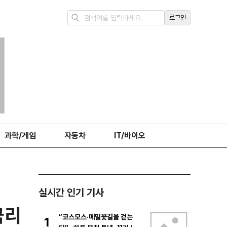
로그인
과학/게임
자동차
IT/바이오
실시간 인기 기사
금리
“코스모스·메밀꽃길을 걷는
1