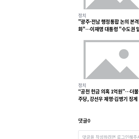
정치
"광주·전남 행정통합 논의 본격
화"…이재명 대통령 "수도권 
구조 바꿀 계기"
정치
“공천 헌금 의혹 1억원”…더
주당, 강선우 제명·김병기 징계
차 착수
댓글
0
댓글을 작성하려면 로그인해주