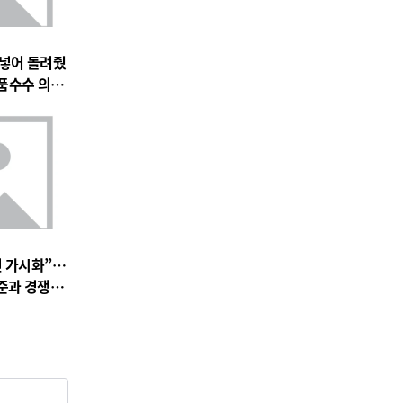
 넣어 돌려줬
품수수 의혹
전 가시화”…
준과 경쟁