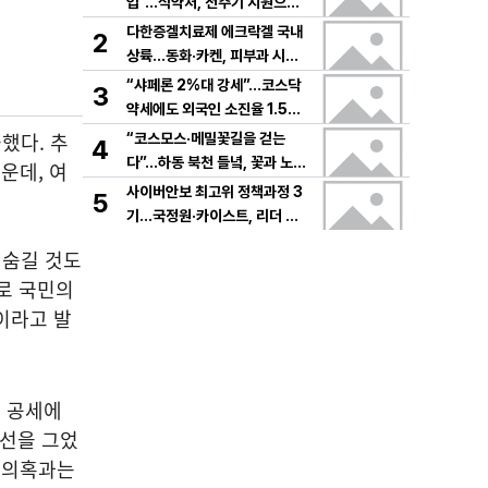
입”…식약처, 전주기 지원으로
K뷰티 고도화
다한증겔치료제 에크락겔 국내
2
상륙…동화·카켄, 피부과 시장
공략
“샤페론 2%대 강세”…코스닥
3
약세에도 외국인 소진율 1.5
9% 기록
했다. 추
“코스모스·메밀꽃길을 걷는
4
다”…하동 북천 들녘, 꽃과 노래
운데, 여
로 물드는 가을의 하루
사이버안보 최고위 정책과정 3
5
기…국정원·카이스트, 리더 안
보역량 키운다
 숨길 것도
로 국민의
이라고 발
치 공세에
 선을 그었
해 의혹과는