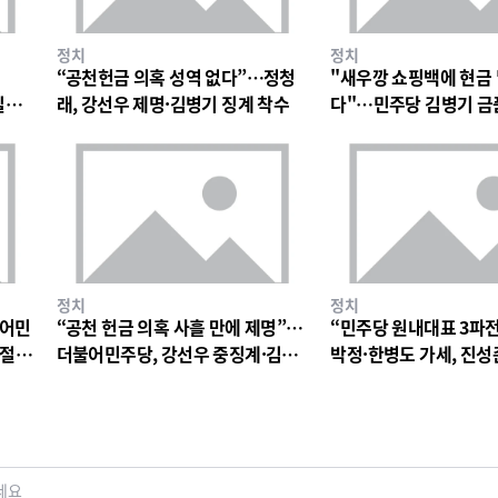
정치
정치
“공천헌금 의혹 성역 없다”…정청
"새우깡 쇼핑백에 현금
일극
래, 강선우 제명·김병기 징계 착수
다"…민주당 김병기 금
파장
정치
정치
불어민
“공천 헌금 의혹 사흘 만에 제명”…
“민주당 원내대표 3파
 절
더불어민주당, 강선우 중징계·김병
박정·한병도 가세, 진성
기 징계 절차 착수
구도
세요