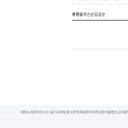
추천순
최신순
답글순
매체소개
찾아오시는 길
기사제보
광고문의
제휴문의
저작권문의
불편신고
이용