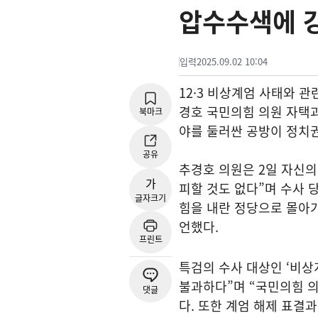
압수수색에 
입력
2025.09.02 10:04
12·3 비상계엄 사태와 
경호 국민의힘 의원 자택
북마크
야를 둘러싼 공방이 정치권
공유
추경호 의원은 2일 자신의
가
피할 것도 없다”며 수사 
글자크기
힘을 내란 정당으로 몰아
언했다.
프린트
특검의 수사 대상인 ‘비상
불과하다”며 “국민의힘 의
댓글
다. 또한 계엄 해제 표결