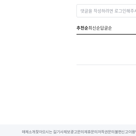
댓글을 작성하려면 로그인해주
추천순
최신순
답글순
매체소개
찾아오시는 길
기사제보
광고문의
제휴문의
저작권문의
불편신고
이용