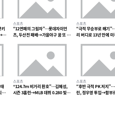
스포츠
스포츠
양키
“12연패의 그림자”…롯데자이언
“극적 무승부로 쐐기”…
돌→팬
츠, 두산전 패배→가을야구 꿈 또 멀
리 버디로 13년 만에 미
어지다
더컵 우승→역대 7번째 
스포츠
스포츠
이태
“124.7ｍ 비거리 환호”…김혜성,
“후반 극적 PK 저지”
리아
시즌 3홈런→MLB 데뷔 0.280 빛났
린, 정우영 투입→함부르
다
답답한 무승부