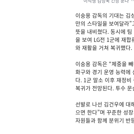
“이적생 김성욱 긴장 푼다”
이숭용 감독의 기대는 김
만의 스타일을 보여달라”
뜻을 내비쳤다. 동시에 팀
을 보여 LG전 1군에 재합
와 재활을 거쳐 복귀했다.
이숭용 감독은 “체중을 빼
화구와 경기 운영 능력에 
다. 1군 말소 이후 재정
복귀가 전망된다. 투수 문
선발로 나선 김건우에 대
으면 한다”며 꾸준한 성장
자원들과 함께 분위기 반등