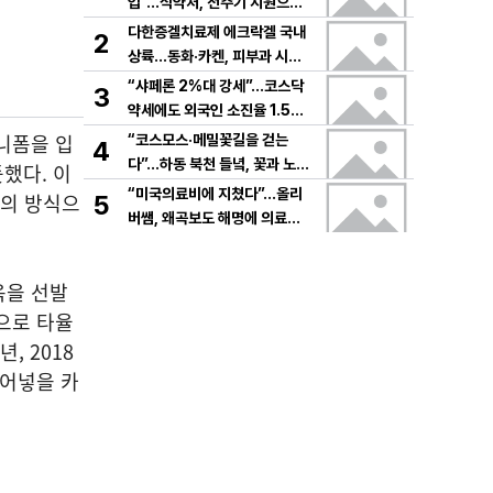
입”…식약처, 전주기 지원으로
K뷰티 고도화
다한증겔치료제 에크락겔 국내
2
상륙…동화·카켄, 피부과 시장
공략
“샤페론 2%대 강세”…코스닥
3
약세에도 외국인 소진율 1.5
9% 기록
니폼을 입
“코스모스·메밀꽃길을 걷는
4
다”…하동 북천 들녘, 꽃과 노래
했다. 이
로 물드는 가을의 하루
“미국의료비에 지쳤다”…올리
만의 방식으
5
버쌤, 왜곡보도 해명에 의료시
스템 논쟁 확산
욱을 선발
으로 타율
, 2018
불어넣을 카