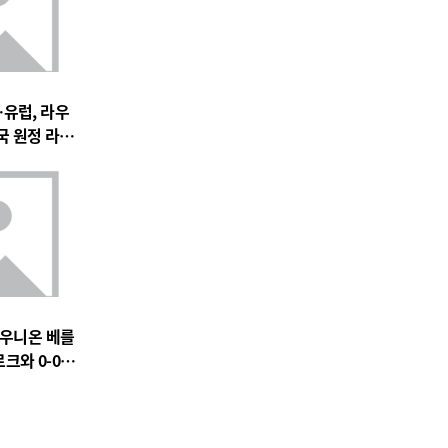
유럽, 라우
국 원정 라이
새 역사
…우니온 베를
크와 0-0