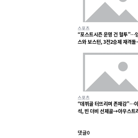
스포츠
“포스트시즌 운명 건 혈투”…
스와 보스턴, 3전2승제 재격
심 폭발 예고
스포츠
“데뷔골 터뜨리며 존재감”…
석, 빈 더비 선제골→아우스트
빈 3-1 완승
댓글
0