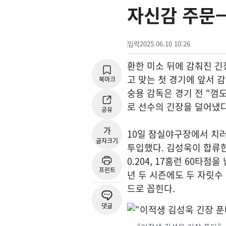
자신감 주문
입력
2025.06.10 10:26
환한 미소 뒤에 감춰진 긴
고 맞는 첫 경기에 앞서 
북마크
숭용 감독은 경기 전 “껌
로 선수의 긴장을 덜어냈다
공유
가
10일 잠실야구장에서 치러
글자크기
투입했다. 김성욱이 합류한
0.204, 17홈런 60타점
프린트
년 두 시즌에도 두 자릿수
드로 꼽힌다.
댓글