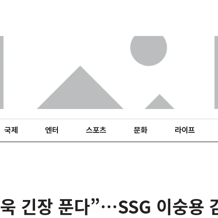
국제
엔터
스포츠
문화
라이프
욱 긴장 푼다”…SSG 이숭용 