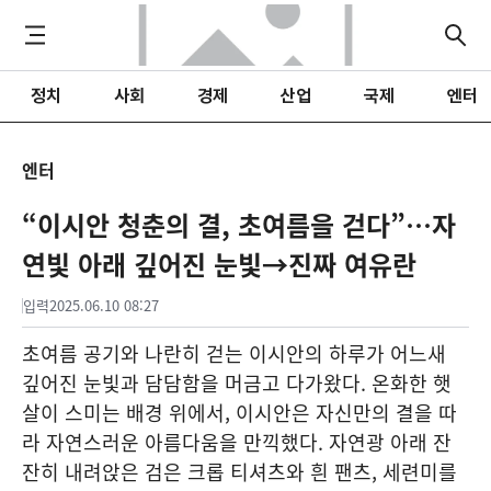
정치
사회
경제
산업
국제
엔터
엔터
“이시안 청춘의 결, 초여름을 걷다”…자
연빛 아래 깊어진 눈빛→진짜 여유란
입력
2025.06.10 08:27
초여름 공기와 나란히 걷는 이시안의 하루가 어느새
깊어진 눈빛과 담담함을 머금고 다가왔다. 온화한 햇
살이 스미는 배경 위에서, 이시안은 자신만의 결을 따
라 자연스러운 아름다움을 만끽했다. 자연광 아래 잔
잔히 내려앉은 검은 크롭 티셔츠와 흰 팬츠, 세련미를