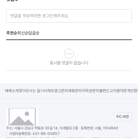
댓글을 작성하려면 로그인해주세요
추천순
최신순
답글순
표시할 댓글이 없습니다
매체소개
찾아오시는 길
기사제보
광고문의
제휴문의
저작권문의
불편신고
이용약관
개인정
PC 버전
주소:
서울시 강남구 학동로 30길 14, 이세빌딩 2층
등록번호:
서울, 아04840
사업자등록번호:
431-88-00857