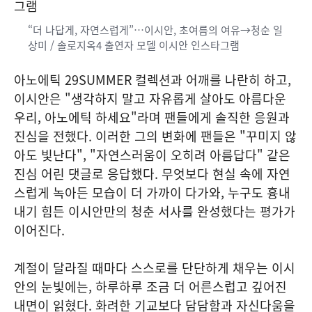
“더 나답게, 자연스럽게”…이시안, 초여름의 여유→청순 일
상미 / 솔로지옥4 출연자 모델 이시안 인스타그램
아노에틱 29SUMMER 컬렉션과 어깨를 나란히 하고,
이시안은 "생각하지 말고 자유롭게 살아도 아름다운
우리, 아노에틱 하세요"라며 팬들에게 솔직한 응원과
진심을 전했다. 이러한 그의 변화에 팬들은 "꾸미지 않
아도 빛난다", "자연스러움이 오히려 아름답다" 같은
진심 어린 댓글로 응답했다. 무엇보다 현실 속에 자연
스럽게 녹아든 모습이 더 가까이 다가와, 누구도 흉내
내기 힘든 이시안만의 청춘 서사를 완성했다는 평가가
이어진다.
계절이 달라질 때마다 스스로를 단단하게 채우는 이시
안의 눈빛에는, 하루하루 조금 더 어른스럽고 깊어진
내면이 읽혔다. 화려한 기교보다 담담함과 자신다움을