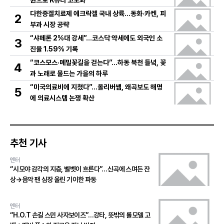
원으로 K뷰티 고도화
다한증겔치료제 에크락겔 국내 상륙…동화·카켄, 피
2
부과 시장 공략
“샤페론 2%대 강세”…코스닥 약세에도 외국인 소
3
진율 1.59% 기록
“코스모스·메밀꽃길을 걷는다”…하동 북천 들녘, 꽃
4
과 노래로 물드는 가을의 하루
“미국의료비에 지쳤다”…올리버쌤, 왜곡보도 해명
5
에 의료시스템 논쟁 확산
추천 기사
엔터
“시모야 감각의 지층, 벨벳이 흐른다”…신곡에 스며든 잔
상→음악 팬 심장 울린 기이한 파동
엔터
“H.O.T 손길 스민 사자보이즈”…강타, 뜻밖의 롤모델 고