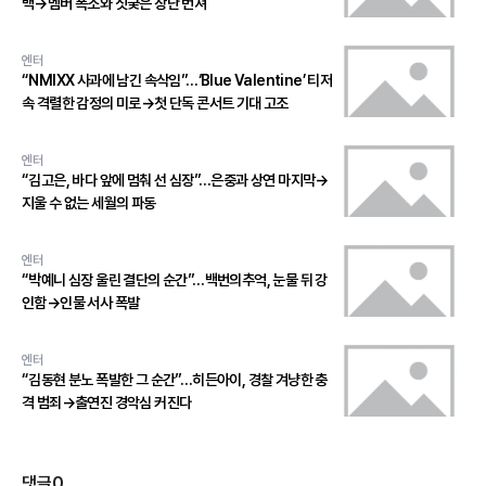
백→멤버 폭소와 짓궂은 장난 번져
엔터
“NMIXX 사과에 남긴 속삭임”…‘Blue Valentine’ 티저
속 격렬한 감정의 미로→첫 단독 콘서트 기대 고조
엔터
“김고은, 바다 앞에 멈춰 선 심장”…은중과 상연 마지막→
지울 수 없는 세월의 파동
엔터
“박예니 심장 울린 결단의 순간”…백번의추억, 눈물 뒤 강
인함→인물 서사 폭발
엔터
“김동현 분노 폭발한 그 순간”…히든아이, 경찰 겨냥한 충
격 범죄→출연진 경악심 커진다
댓글
0