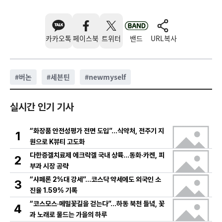
카카오톡
페이스북
트위터
밴드
URL복사
#
버논
#
세븐틴
#
newmyself
실시간 인기 기사
“화장품 안전성평가 전면 도입”…식약처, 전주기 지
1
원으로 K뷰티 고도화
다한증겔치료제 에크락겔 국내 상륙…동화·카켄, 피
2
부과 시장 공략
“샤페론 2%대 강세”…코스닥 약세에도 외국인 소
3
진율 1.59% 기록
“코스모스·메밀꽃길을 걷는다”…하동 북천 들녘, 꽃
4
과 노래로 물드는 가을의 하루