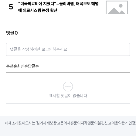
“미국의료비에 지쳤다”…올리버쌤, 왜곡보도 해명
5
에 의료시스템 논쟁 확산
댓글
0
댓글을 작성하려면 로그인해주세요
추천순
최신순
답글순
표시할 댓글이 없습니다
매체소개
찾아오시는 길
기사제보
광고문의
제휴문의
저작권문의
불편신고
이용약관
개인정