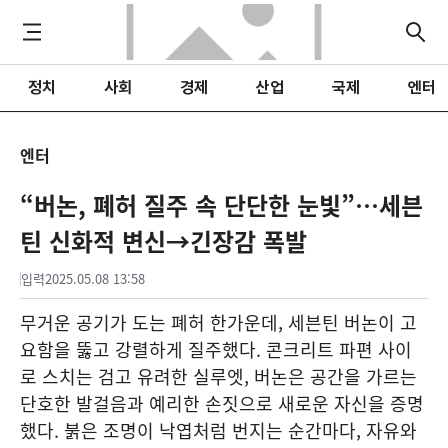
정치
사회
경제
산업
국제
엔터
엔터
“버논, 폐허 질주 속 단단한 눈빛”…세븐
틴 신화적 변신→긴장감 폭발
입력
2025.05.08 13:58
무거운 공기가 도는 폐허 한가운데, 세븐틴 버논이 고
요함을 뚫고 강렬하게 질주했다. 콘크리트 파편 사이
로 스치는 검고 유려한 실루엣, 버논은 공간을 가르는
단호한 발걸음과 예리한 손짓으로 새로운 자신을 증명
했다. 붉은 조명이 낙엽처럼 번지는 순간마다, 자유와