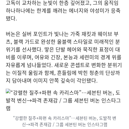
고독이 교차하는 눈빛이 한층 깊어졌고, 그의 움직임
하나하나에는 한계를 깨려는 에너지와 야성미가 응축
됐다.
버논은 실버 포인트가 빛나는 가죽 재킷과 웨이브 부
츠, 블랙 가드로 완성한 올블랙 스타일로 미래적인 분
위기를 선사했다. 땋은 단발 헤어와 묵직한 표정이 대
비를 이루며, 여유와 긴장, 본능과 세련미의 경계 위를
자유롭게 넘나들었다. 새로운 콘셉트로 변화한 분위기
는 이질적 울림과 함께, 흔들림에 박힌 청춘의 단상까
지 담아내며 이미지 안쪽 깊숙이 각인됐다.
“강렬한 질주+파편 속 카리스마”…세븐틴 버논, 도발적 변
신→파격 존재감 / 그룹 세븐틴 버논 인스타그램