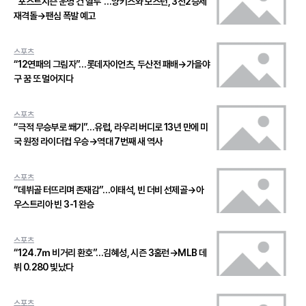
“포스트시즌 운명 건 혈투”…양키스와 보스턴, 3전2승제
재격돌→팬심 폭발 예고
스포츠
“12연패의 그림자”…롯데자이언츠, 두산전 패배→가을야
구 꿈 또 멀어지다
스포츠
“극적 무승부로 쐐기”…유럽, 라우리 버디로 13년 만에 미
국 원정 라이더컵 우승→역대 7번째 새 역사
스포츠
“데뷔골 터뜨리며 존재감”…이태석, 빈 더비 선제골→아
우스트리아 빈 3-1 완승
스포츠
“124.7ｍ 비거리 환호”…김혜성, 시즌 3홈런→MLB 데
뷔 0.280 빛났다
스포츠