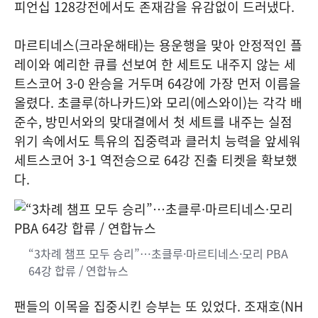
피언십 128강전에서도 존재감을 유감없이 드러냈다.
마르티네스(크라운해태)는 용운행을 맞아 안정적인 플
레이와 예리한 큐를 선보여 한 세트도 내주지 않는 세
트스코어 3-0 완승을 거두며 64강에 가장 먼저 이름을
올렸다. 초클루(하나카드)와 모리(에스와이)는 각각 배
준수, 방민서와의 맞대결에서 첫 세트를 내주는 실점
위기 속에서도 특유의 집중력과 클러치 능력을 앞세워
세트스코어 3-1 역전승으로 64강 진출 티켓을 확보했
다.
“3차례 챔프 모두 승리”…초클루·마르티네스·모리 PBA
64강 합류 / 연합뉴스
팬들의 이목을 집중시킨 승부는 또 있었다. 조재호(NH