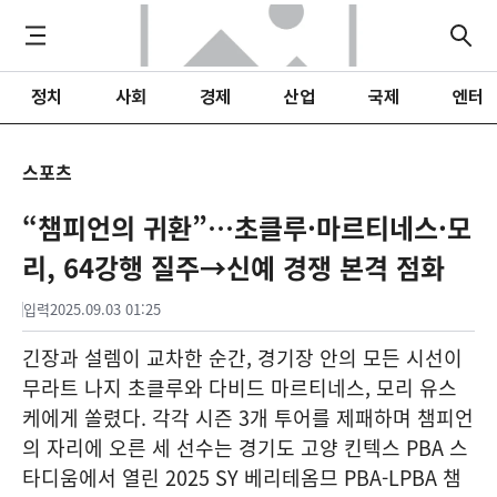
정치
사회
경제
산업
국제
엔터
스포츠
“챔피언의 귀환”…초클루·마르티네스·모
리, 64강행 질주→신예 경쟁 본격 점화
입력
2025.09.03 01:25
긴장과 설렘이 교차한 순간, 경기장 안의 모든 시선이
무라트 나지 초클루와 다비드 마르티네스, 모리 유스
케에게 쏠렸다. 각각 시즌 3개 투어를 제패하며 챔피언
의 자리에 오른 세 선수는 경기도 고양 킨텍스 PBA 스
타디움에서 열린 2025 SY 베리테옴므 PBA-LPBA 챔