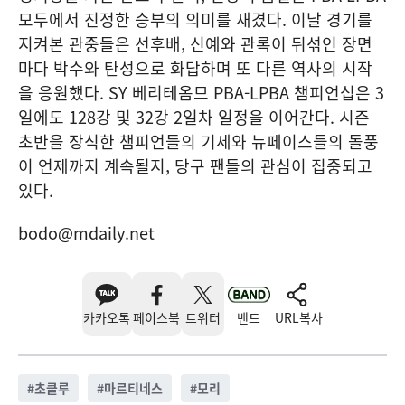
모두에서 진정한 승부의 의미를 새겼다. 이날 경기를
지켜본 관중들은 선후배, 신예와 관록이 뒤섞인 장면
마다 박수와 탄성으로 화답하며 또 다른 역사의 시작
을 응원했다. SY 베리테옴므 PBA-LPBA 챔피언십은 3
일에도 128강 및 32강 2일차 일정을 이어간다. 시즌
초반을 장식한 챔피언들의 기세와 뉴페이스들의 돌풍
이 언제까지 계속될지, 당구 팬들의 관심이 집중되고
있다.
bodo@mdaily.net
카카오톡
페이스북
트위터
밴드
URL복사
#
초클루
#
마르티네스
#
모리