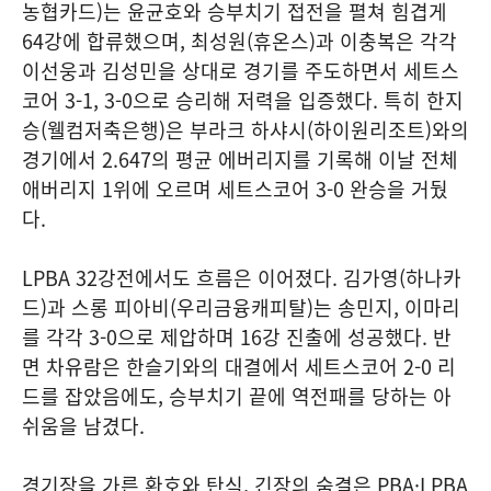
농협카드)는 윤균호와 승부치기 접전을 펼쳐 힘겹게
64강에 합류했으며, 최성원(휴온스)과 이충복은 각각
이선웅과 김성민을 상대로 경기를 주도하면서 세트스
코어 3-1, 3-0으로 승리해 저력을 입증했다. 특히 한지
승(웰컴저축은행)은 부라크 하샤시(하이원리조트)와의
경기에서 2.647의 평균 에버리지를 기록해 이날 전체
애버리지 1위에 오르며 세트스코어 3-0 완승을 거뒀
다.
LPBA 32강전에서도 흐름은 이어졌다. 김가영(하나카
드)과 스롱 피아비(우리금융캐피탈)는 송민지, 이마리
를 각각 3-0으로 제압하며 16강 진출에 성공했다. 반
면 차유람은 한슬기와의 대결에서 세트스코어 2-0 리
드를 잡았음에도, 승부치기 끝에 역전패를 당하는 아
쉬움을 남겼다.
경기장을 가른 환호와 탄식, 긴장의 숨결은 PBA·LPBA