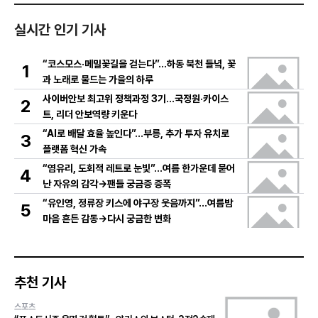
실시간 인기 기사
“코스모스·메밀꽃길을 걷는다”…하동 북천 들녘, 꽃
1
과 노래로 물드는 가을의 하루
사이버안보 최고위 정책과정 3기…국정원·카이스
2
트, 리더 안보역량 키운다
“AI로 배달 효율 높인다”…부릉, 추가 투자 유치로
3
플랫폼 혁신 가속
“염유리, 도회적 레트로 눈빛”…여름 한가운데 묻어
4
난 자유의 감각→팬들 궁금증 증폭
“유인영, 정류장 키스에 야구장 웃음까지”…여름밤
5
마음 흔든 감동→다시 궁금한 변화
추천 기사
스포츠