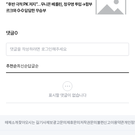
“후반 극적 PK 저지”…우니온 베를린, 정우영 투입→함부
르크와 0-0 답답한 무승부
댓글
0
댓글을 작성하려면 로그인해주세요
추천순
최신순
답글순
표시할 댓글이 없습니다
매체소개
찾아오시는 길
기사제보
광고문의
제휴문의
저작권문의
불편신고
이용약관
개인정