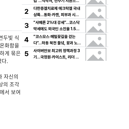
입”…식약처, 전주기 지원으로
K뷰티 고도화
다한증겔치료제 에크락겔 국내
2
상륙…동화·카켄, 피부과 시장
공략
“샤페론 2%대 강세”…코스닥
3
약세에도 외국인 소진율 1.5
9% 기록
연두빛 식
“코스모스·메밀꽃길을 걷는
4
다”…하동 북천 들녘, 꽃과 노래
 온화함을
로 물드는 가을의 하루
사이버안보 최고위 정책과정 3
분하게 묶은
5
기…국정원·카이스트, 리더 안
다.
보역량 키운다
과 자신의
상의 조각
대에서 보여