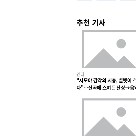
추천 기사
엔터
“시모야 감각의 지층, 벨벳이 
다”…신곡에 스며든 잔상→음
심장 울린 기이한 파동