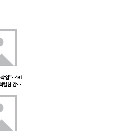
속삭임”…‘Bl
 속 격렬한 감정
 기대 고조