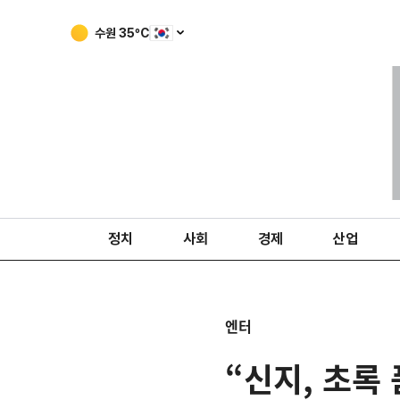
수원
35
ºC
정치
사회
경제
산업
엔터
“신지, 초록