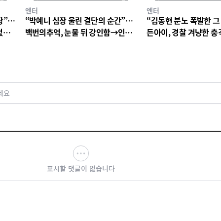
엔터
엔터
장”…
“박예니 심장 울린 결단의 순간”…
“김동현 분노 폭발한 그
없는
백번의추억, 눈물 뒤 강인함→인물
든아이, 경찰 겨냥한 
서사 폭발
연진 경악심 커진다
세요
표시할 댓글이 없습니다