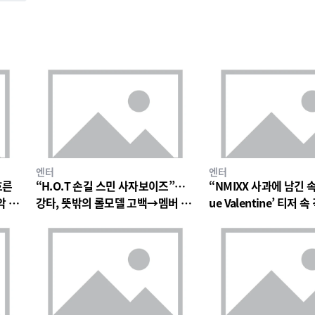
엔터
엔터
흐른
“H.O.T 손길 스민 사자보이즈”…
“NMIXX 사과에 남긴 
악 팬
강타, 뜻밖의 롤모델 고백→멤버 폭
ue Valentine’ 티저
소와 짓궂은 장난 번져
의 미로→첫 단독 콘서트