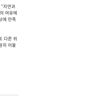
 “자연과
그의 여유에
상에 만족
또 다른 위
용히 어울