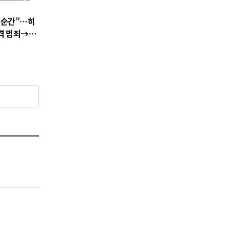
 순간”…히
충격 범죄→출