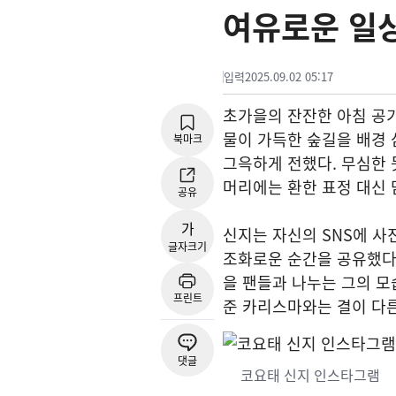
여유로운 일
입력
2025.09.02 05:17
초가을의 잔잔한 아침 공기
물이 가득한 숲길을 배경 
북마크
그윽하게 전했다. 무심한 
머리에는 환한 표정 대신 
공유
가
신지는 자신의 SNS에 사
글자크기
조화로운 순간을 공유했다.
을 팬들과 나누는 그의 모
프린트
준 카리스마와는 결이 다
댓글
코요태 신지 인스타그램