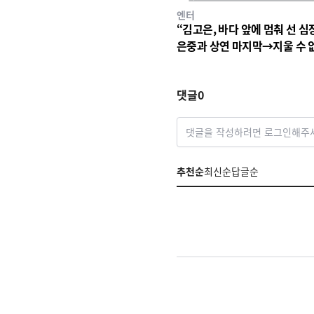
엔터
“김고은, 바다 앞에 멈춰 선 심
은중과 상연 마지막→지울 수 
세월의 파동
댓글
0
댓글을 작성하려면 로그인해주
추천순
최신순
답글순