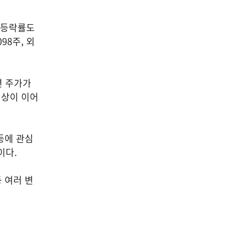
균 등락률도
98주, 외
션 주가가
현상이 이어
등에 관심
습이다.
 여러 변