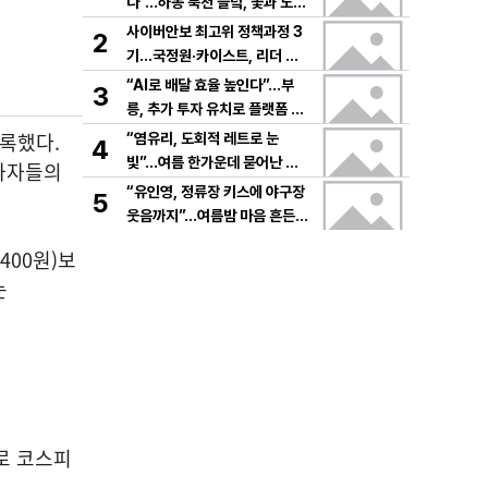
다”…하동 북천 들녘, 꽃과 노래
로 물드는 가을의 하루
사이버안보 최고위 정책과정 3
2
기…국정원·카이스트, 리더 안
보역량 키운다
“AI로 배달 효율 높인다”…부
3
릉, 추가 투자 유치로 플랫폼 혁
신 가속
기록했다.
“염유리, 도회적 레트로 눈
4
빛”…여름 한가운데 묻어난 자
투자자들의
유의 감각→팬들 궁금증 증폭
“유인영, 정류장 키스에 야구장
5
웃음까지”…여름밤 마음 흔든
감동→다시 궁금한 변화
400원)보
는
으로 코스피