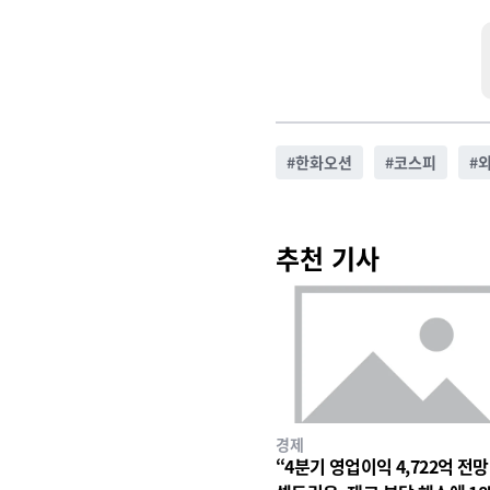
#
한화오션
#
코스피
#
추천 기사
경제
“4분기 영업이익 4,722억 전