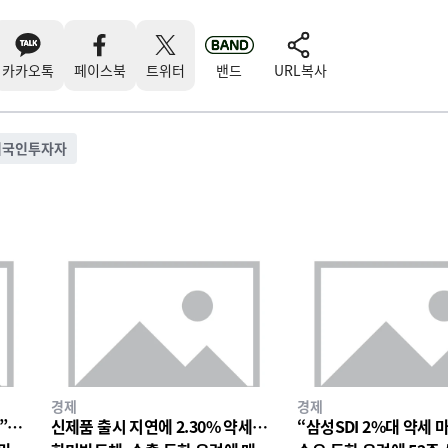
카카오톡
페이스북
트위터
밴드
URL복사
외국인투자자
경제
경제
망”…
신제품 출시 지연에 2.30% 약세…
“삼성SDI 2%대 약세 