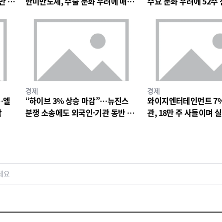
만 원
한미반도체, 수출 둔화 우려에 매물
수요 둔화 우려에 52주
출회
박
경제
경제
…엘
“하이브 3% 상승 마감”…뉴진스
와이지엔터테인먼트 7
락
분쟁 소송에도 외국인·기관 동반 매
관, 18만 주 사들이며 
수
드 베팅
세요