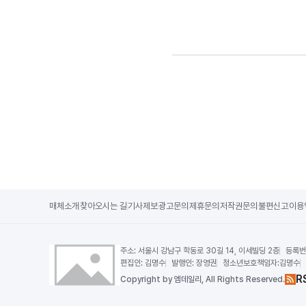
매체소개
찾아오시는 길
기사제보
광고문의
제휴문의
저작권문의
불편신고
이용
주소:
서울시 강남구 학동로 30길 14, 이세빌딩 2층
등록번
편집인:
김명수
발행인:
장영권
청소년보호책임자:
김명수
R
Copy
right by 엠데일리,
All Rights Reserved.