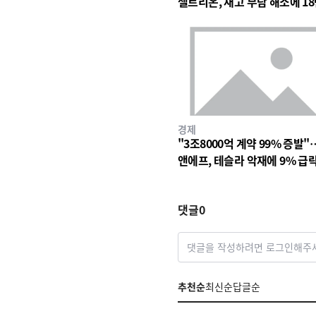
셀트리온, 재고 부담 해소에 18
대 숨고르기
경제
"3조8000억 계약 99% 증발"
앤에프, 테슬라 악재에 9% 급
댓글
0
댓글을 작성하려면 로그인해주
추천순
최신순
답글순