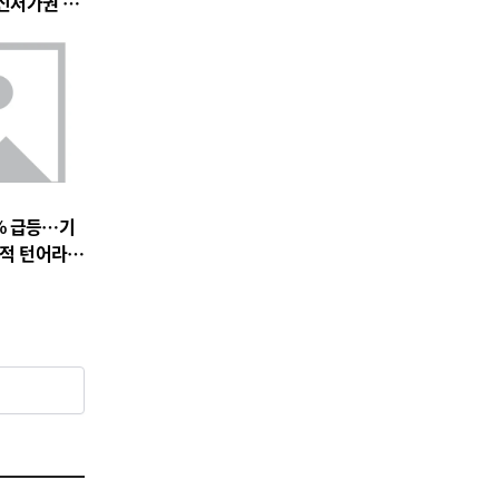
 신저가권 압
% 급등…기
실적 턴어라운