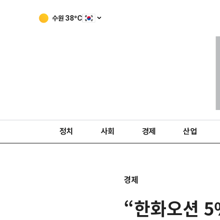
수원
38
ºC
정치
사회
경제
산업
경제
“한화오션 5