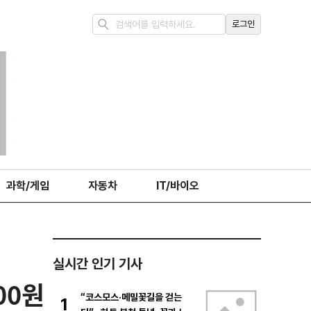
로그인
과학/게임
자동차
IT/바이오
실시간 인기 기사
00원
“코스모스·메밀꽃길을 걷는
1