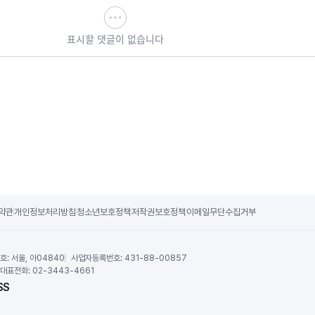
표시할 댓글이 없습니다
약관
개인정보처리방침
청소년보호정책
저작권보호정책
이메일무단수집거부
호:
서울, 아04840
사업자등록번호:
431-88-00857
대표전화:
02-3443-4661
SS