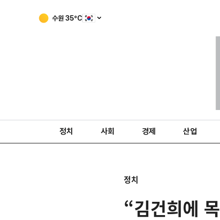
수원
35
ºC
정치
사회
경제
산업
정치
“김건희에 