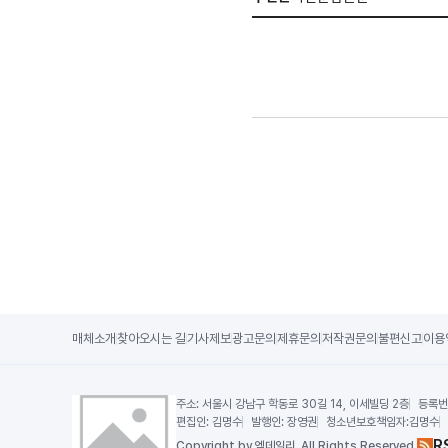
매체소개
찾아오시는 길
기사제보
광고문의
제휴문의
저작권문의
불편신고
이용
주소:
서울시 강남구 학동로 30길 14, 이세빌딩 2층
등록번
편집인:
김명수
발행인:
장영권
청소년보호책임자:
김명수
R
Copy
right by 엠데일리,
All Rights Reserved.