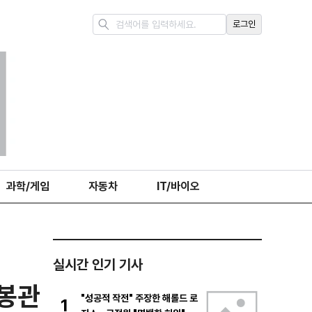
로그인
과학/게임
자동차
IT/바이오
실시간 인기 기사
봉관
"성공적 작전" 주장한 해롤드 로
1