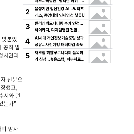
저스…국정원 "명백한 허위" 정
면 충돌
음성기반 정신건강 AI…닥터프
2
레소, 중앙대와 인재양성 MOU
원격심박모니터링 수가 인정…
3
하이카디, 디지털병원 전환 속
도낸다
 맞붙었
AI시대 개인정보기술포럼 성과
4
공유…사전예방 패러다임 속도
 공직 발
재조합 히알루로니다제 품목허
 정치권과
5
가 신청…휴온스랩, 피부치료
시장 공략 나선다
의자 신분으
등장했고,
자수서와 관
물었는가"
하며 맏사