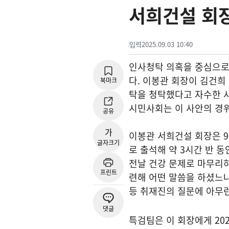
서희건설 회장
입력
2025.09.03 10:40
인사청탁 의혹을 중심으로
다. 이봉관 회장이 김건희
북마크
탁을 청탁했다고 자수한 
시민사회는 이 사안의 경위
공유
가
이봉관 서희건설 회장은 9
글자크기
로 출석해 약 3시간 반 
전날 건강 문제로 마무리하
프린트
련해 어떤 말씀을 하셨느냐
등 취재진의 질문에 아무런
댓글
특검팀은 이 회장에게 20