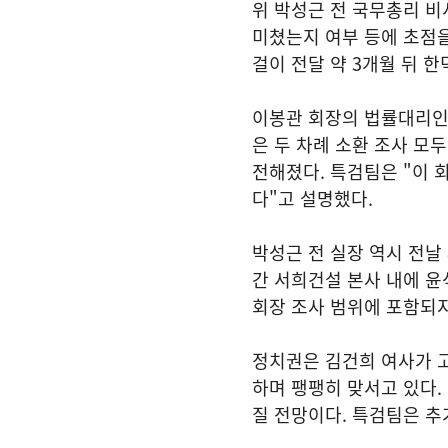
위 박성근 전 국무총리 비
미쳤는지 여부 등에 초점을
걸이 전달 약 3개월 뒤 
이봉관 회장의 법률대리인은
은 두 차례 소환 조사 
전해졌다. 특검팀은 "이 
다"고 설명했다.
박성근 전 실장 역시 전날 
간 서희건설 본사 내에 윤
회장 조사 범위에 포함되지
정치권은 김건희 여사가 
하며 팽팽히 맞서고 있다.
질 전망이다. 특검팀은 추