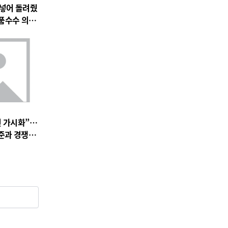
 넣어 돌려줬
품수수 의혹
전 가시화”…
준과 경쟁