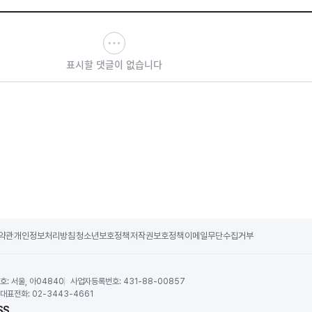
표시할 댓글이 없습니다
약관
개인정보처리방침
청소년보호정책
저작권보호정책
이메일무단수집거부
호:
서울, 아04840
사업자등록번호:
431-88-00857
대표전화:
02-3443-4661
SS