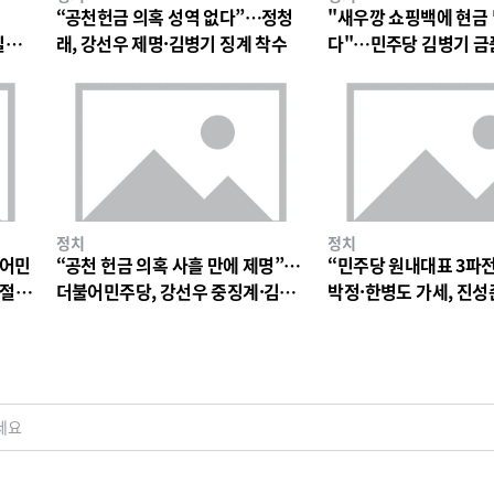
“공천헌금 의혹 성역 없다”…정청
"새우깡 쇼핑백에 현금
일극
래, 강선우 제명·김병기 징계 착수
다"…민주당 김병기 금
파장
정치
정치
불어민
“공천 헌금 의혹 사흘 만에 제명”…
“민주당 원내대표 3파
 절
더불어민주당, 강선우 중징계·김병
박정·한병도 가세, 진성
기 징계 절차 착수
구도
세요