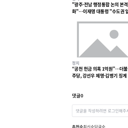
"광주·전남 행정통합 논의 본격
화"…이재명 대통령 "수도권 
구조 바꿀 계기"
정치
“공천 헌금 의혹 1억원”…더
주당, 강선우 제명·김병기 징계
차 착수
댓글
0
댓글을 작성하려면 로그인해주
추천순
최신순
답글순