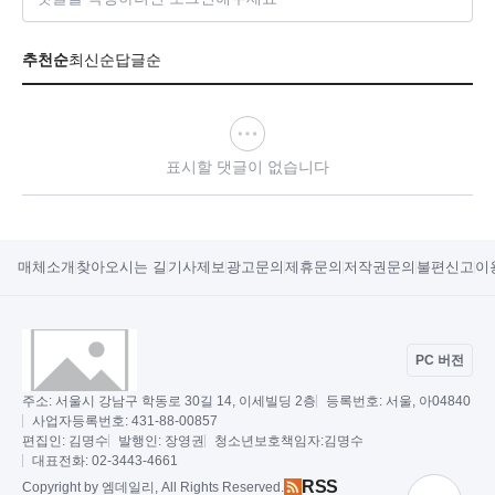
추천순
최신순
답글순
표시할 댓글이 없습니다
매체소개
찾아오시는 길
기사제보
광고문의
제휴문의
저작권문의
불편신고
이
PC 버전
주소:
서울시 강남구 학동로 30길 14, 이세빌딩 2층
등록번호:
서울, 아04840
사업자등록번호:
431-88-00857
편집인:
김명수
발행인:
장영권
청소년보호책임자:
김명수
대표전화:
02-3443-4661
RSS
Copy
right by 엠데일리,
All Rights Reserved.