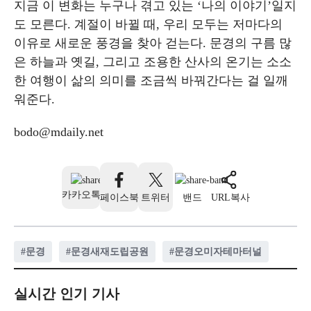
지금 이 변화는 누구나 겪고 있는 ‘나의 이야기’일지
도 모른다. 계절이 바뀔 때, 우리 모두는 저마다의
이유로 새로운 풍경을 찾아 걷는다. 문경의 구름 많
은 하늘과 옛길, 그리고 조용한 산사의 온기는 소소
한 여행이 삶의 의미를 조금씩 바꿔간다는 걸 일깨
워준다.
bodo@mdaily.net
카카오톡
페이스북
트위터
밴드
URL복사
#
문경
#
문경새재도립공원
#
문경오미자테마터널
실시간 인기 기사