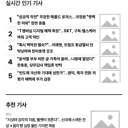
실시간 인기 기사
"성공적 작전" 주장한 해롤드 로저스…국정원 "명백
1
한 허위" 정면 충돌
“T멤버십 디지털 혜택 확장”…SKT, 구독·헬스케어
2
띄워 고객 락인
"혹시 백악관 열쇠?"…이재명, 트럼프 황금열쇠 언
3
박싱하며 한미동맹 강조
"윤석열 부부 비판 글 가족이 올려…나중에 알았다"
4
한동훈, 당무감사 책임론 반박
“반도체 국산화 기대에 상한가”…원익, 흑자 전환·저
5
평가 매력에 주가 급등
추천 기사
엔터
“시모야 감각의 지층, 벨벳이 흐른다”…신곡에 스며든 잔
상→음악 팬 심장 울린 기이한 파동