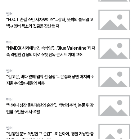
엔터
“H.O.T 손길 스민 사자보이즈”…강타, 뜻밖의 롤모델 고
백→멤버 폭소와 짓궂은 장난 번져
엔터
“NMIXX 사과에 남긴 속삭임”…‘Blue Valentine’ 티저
속 격렬한 감정의 미로→첫 단독 콘서트 기대 고조
엔터
“김고은, 바다 앞에 멈춰 선 심장”…은중과 상연 마지막→
지울 수 없는 세월의 파동
엔터
“박예니 심장 울린 결단의 순간”…백번의추억, 눈물 뒤 강
인함→인물 서사 폭발
엔터
“김동현 분노 폭발한 그 순간”…히든아이, 경찰 겨냥한 충