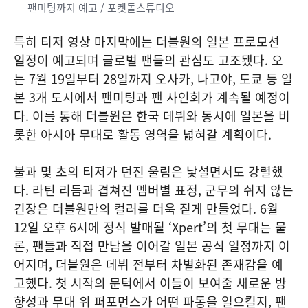
팬미팅까지 예고 / 포켓돌스튜디오
특히 티저 영상 마지막에는 더블원의 일본 프로모션
일정이 예고되며 글로벌 팬들의 관심도 고조됐다. 오
는 7월 19일부터 28일까지 오사카, 나고야, 도쿄 등 일
본 3개 도시에서 팬미팅과 팬 사인회가 계속될 예정이
다. 이를 통해 더블원은 한국 데뷔와 동시에 일본을 비
롯한 아시아 무대로 활동 영역을 넓혀갈 계획이다.
불과 몇 초의 티저가 던진 울림은 낯설면서도 강렬했
다. 라틴 리듬과 겹쳐진 멤버별 표정, 군무의 쉬지 않는
긴장은 더블원만의 컬러를 더욱 짙게 만들었다. 6월
12일 오후 6시에 정식 발매될 ‘Xpert’의 첫 무대는 물
론, 팬들과 직접 만남을 이어갈 일본 공식 일정까지 이
어지며, 더블원은 데뷔 전부터 차별화된 존재감을 예
고했다. 첫 시작의 문턱에서 이들이 보여줄 새로운 방
향성과 무대 위 퍼포먼스가 어떤 파동을 일으킬지, 팬