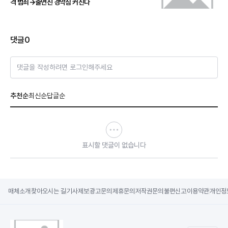
격 범죄→출연진 경악심 커진다
댓글
0
댓글을 작성하려면 로그인해주세요
추천순
최신순
답글순
표시할 댓글이 없습니다
매체소개
찾아오시는 길
기사제보
광고문의
제휴문의
저작권문의
불편신고
이용약관
개인정