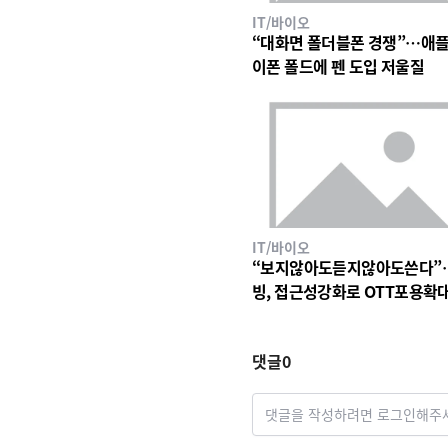
IT/바이오
“대화면 폴더블폰 경쟁”…애플
이폰 폴드에 펜 도입 저울질
IT/바이오
“보지않아도듣지않아도쓴다”
빙, 접근성강화로 OTT포용확
댓글
0
댓글을 작성하려면 로그인해주