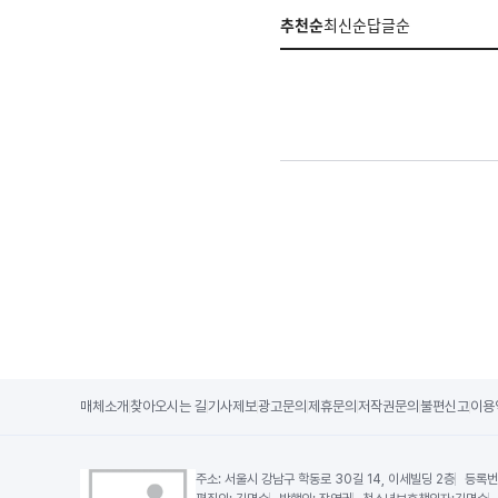
추천순
최신순
답글순
매체소개
찾아오시는 길
기사제보
광고문의
제휴문의
저작권문의
불편신고
이용
주소:
서울시 강남구 학동로 30길 14, 이세빌딩 2층
등록번