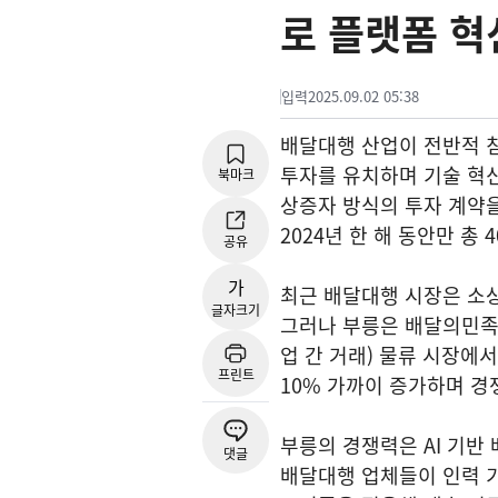
로 플랫폼 혁
입력
2025.09.02 05:38
배달대행 산업이 전반적 침
투자를 유치하며 기술 혁신
북마크
상증자 방식의 투자 계약을
2024년 한 해 동안만 총
공유
가
최근 배달대행 시장은 소상
글자크기
그러나 부릉은 배달의민족,
업 간 거래) 물류 시장에
프린트
10% 가까이 증가하며 
부릉의 경쟁력은 AI 기반
댓글
배달대행 업체들이 인력 기