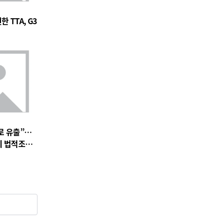
 TTA, G3
로 유출”…
에 법적조치