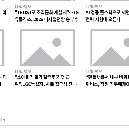
IT/바이오
IT/바이오
, 아
"TRUST로 조직문화 재설계"…LG
AI 검증 풀스택으로 재편한
유플러스, 2026 디지털전환 승부수
전략 시험대 오른다
IT/바이오
IT/바이오
…티
"소아희귀 알라질증후군 첫 급
“팬플랫폼서 내부 비위
대
여"...GC녹십자, 치료 접근성 전환
위버스, 직원 직무배제
점
검토
세요