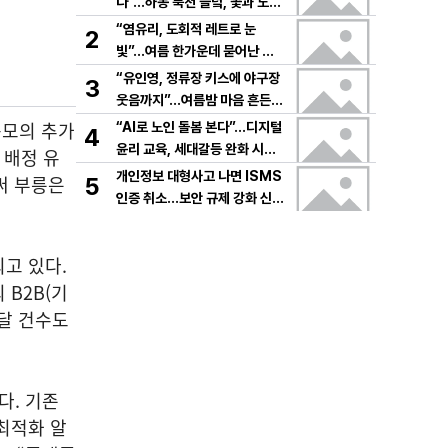
다”…하동 북천 들녘, 꽃과 노래
로 물드는 가을의 하루
“염유리, 도회적 레트로 눈
2
빛”…여름 한가운데 묻어난 자
유의 감각→팬들 궁금증 증폭
“유인영, 정류장 키스에 야구장
3
웃음까지”…여름밤 마음 흔든
감동→다시 궁금한 변화
규모의 추가
“AI로 노인 돌봄 본다”…디지털
4
윤리 교육, 세대갈등 완화 시험
 배정 유
대
개인정보 대형사고 나면 ISMS
써 부릉은
5
인증 취소…보안 규제 강화 신호
탄
고 있다.
B2B(기
배달 건수도
다. 기존
최적화 알