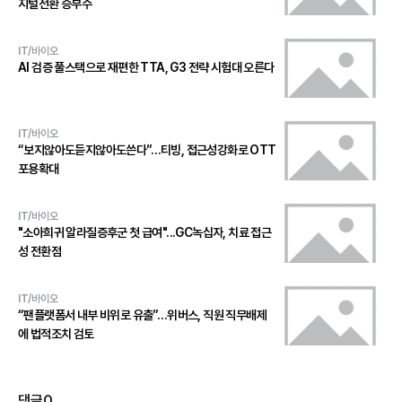
지털전환 승부수
IT/바이오
AI 검증 풀스택으로 재편한 TTA, G3 전략 시험대 오른다
IT/바이오
“보지않아도듣지않아도쓴다”…티빙, 접근성강화로 OTT
포용확대
IT/바이오
"소아희귀 알라질증후군 첫 급여"...GC녹십자, 치료 접근
성 전환점
IT/바이오
“팬플랫폼서 내부 비위로 유출”…위버스, 직원 직무배제
에 법적조치 검토
댓글
0