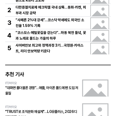
원으로 K뷰티 고도화
다한증겔치료제 에크락겔 국내 상륙…동화·카켄, 피
2
부과 시장 공략
“샤페론 2%대 강세”…코스닥 약세에도 외국인 소
3
진율 1.59% 기록
“코스모스·메밀꽃길을 걷는다”…하동 북천 들녘, 꽃
4
과 노래로 물드는 가을의 하루
사이버안보 최고위 정책과정 3기…국정원·카이스
5
트, 리더 안보역량 키운다
추천 기사
IT/바이오
“대화면 폴더블폰 경쟁”…애플, 아이폰 폴드에 펜 도입 저
울질
IT/바이오
"TRUST로 조직문화 재설계"…LG유플러스, 2026 디