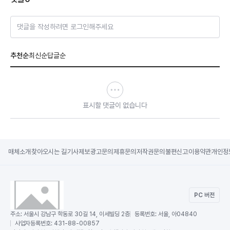
댓글을 작성하려면 로그인해주세요
추천순
최신순
답글순
표시할 댓글이 없습니다
매체소개
찾아오시는 길
기사제보
광고문의
제휴문의
저작권문의
불편신고
이용약관
개인정
PC 버전
주소:
서울시 강남구 학동로 30길 14, 이세빌딩 2층
등록번호:
서울, 아04840
사업자등록번호:
431-88-00857