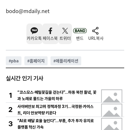
bodo@mdaily.net
카카오톡
페이스북
트위터
밴드
URL복사
#
pba
#
홈페이지
#
애플리케이션
실시간 인기 기사
“코스모스·메밀꽃길을 걷는다”…하동 북천 들녘, 꽃
1
과 노래로 물드는 가을의 하루
사이버안보 최고위 정책과정 3기…국정원·카이스
2
트, 리더 안보역량 키운다
“AI로 배달 효율 높인다”…부릉, 추가 투자 유치로
3
플랫폼 혁신 가속