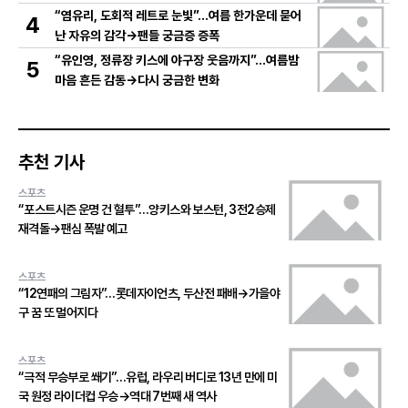
“염유리, 도회적 레트로 눈빛”…여름 한가운데 묻어
4
난 자유의 감각→팬들 궁금증 증폭
“유인영, 정류장 키스에 야구장 웃음까지”…여름밤
5
마음 흔든 감동→다시 궁금한 변화
추천 기사
스포츠
“포스트시즌 운명 건 혈투”…양키스와 보스턴, 3전2승제
재격돌→팬심 폭발 예고
스포츠
“12연패의 그림자”…롯데자이언츠, 두산전 패배→가을야
구 꿈 또 멀어지다
스포츠
“극적 무승부로 쐐기”…유럽, 라우리 버디로 13년 만에 미
국 원정 라이더컵 우승→역대 7번째 새 역사