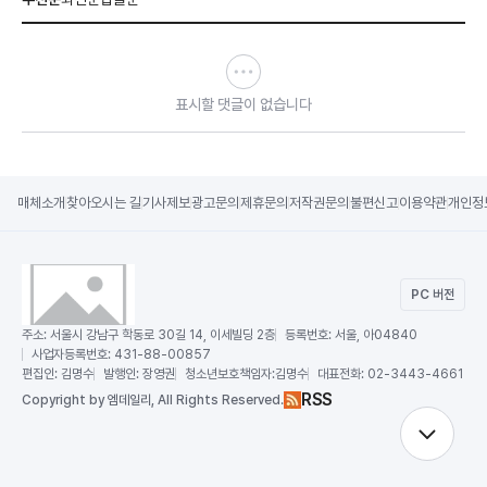
표시할 댓글이 없습니다
매체소개
찾아오시는 길
기사제보
광고문의
제휴문의
저작권문의
불편신고
이용약관
개인정
PC 버전
주소:
서울시 강남구 학동로 30길 14, 이세빌딩 2층
등록번호:
서울, 아04840
사업자등록번호:
431-88-00857
편집인:
김명수
발행인:
장영권
청소년보호책임자:
김명수
대표전화:
02-3443-4661
RSS
Copy
right by 엠데일리,
All Rights Reserved.