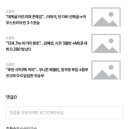
스포츠
“데뷔골 터뜨리며 존재감”…이태석, 빈 더비 선제골→아
우스트리아 빈 3-1 완승
스포츠
“124.7ｍ 비거리 환호”…김혜성, 시즌 3홈런→MLB 데
뷔 0.280 빛났다
스포츠
“후반 극적 PK 저지”…우니온 베를린, 정우영 투입→함부
르크와 0-0 답답한 무승부
댓글
0
댓글을 작성하려면 로그인해주세요
추천순
최신순
답글순