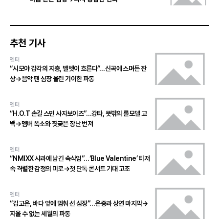
추천 기사
엔터
“시모야 감각의 지층, 벨벳이 흐른다”…신곡에 스며든 잔
상→음악 팬 심장 울린 기이한 파동
엔터
“H.O.T 손길 스민 사자보이즈”…강타, 뜻밖의 롤모델 고
백→멤버 폭소와 짓궂은 장난 번져
엔터
“NMIXX 사과에 남긴 속삭임”…‘Blue Valentine’ 티저
속 격렬한 감정의 미로→첫 단독 콘서트 기대 고조
엔터
“김고은, 바다 앞에 멈춰 선 심장”…은중과 상연 마지막→
지울 수 없는 세월의 파동