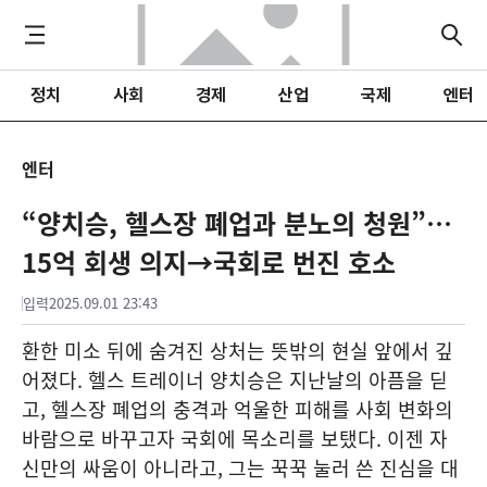
정치
사회
경제
산업
국제
엔터
엔터
“양치승, 헬스장 폐업과 분노의 청원”…
15억 회생 의지→국회로 번진 호소
입력
2025.09.01 23:43
환한 미소 뒤에 숨겨진 상처는 뜻밖의 현실 앞에서 깊
어졌다. 헬스 트레이너 양치승은 지난날의 아픔을 딛
고, 헬스장 폐업의 충격과 억울한 피해를 사회 변화의
바람으로 바꾸고자 국회에 목소리를 보탰다. 이젠 자
신만의 싸움이 아니라고, 그는 꾹꾹 눌러 쓴 진심을 대