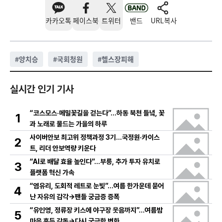
카카오톡
페이스북
트위터
밴드
URL복사
#
양치승
#
국회청원
#
헬스장피해
실시간 인기 기사
“코스모스·메밀꽃길을 걷는다”…하동 북천 들녘, 꽃
1
과 노래로 물드는 가을의 하루
사이버안보 최고위 정책과정 3기…국정원·카이스
2
트, 리더 안보역량 키운다
“AI로 배달 효율 높인다”…부릉, 추가 투자 유치로
3
플랫폼 혁신 가속
“염유리, 도회적 레트로 눈빛”…여름 한가운데 묻어
4
난 자유의 감각→팬들 궁금증 증폭
“유인영, 정류장 키스에 야구장 웃음까지”…여름밤
5
마음 흔든 감동→다시 궁금한 변화