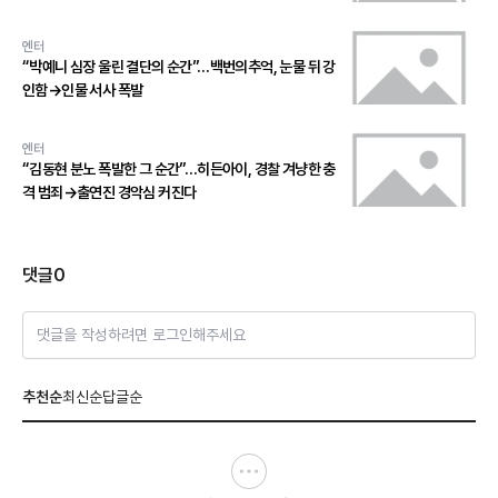
엔터
“박예니 심장 울린 결단의 순간”…백번의추억, 눈물 뒤 강
인함→인물 서사 폭발
엔터
“김동현 분노 폭발한 그 순간”…히든아이, 경찰 겨냥한 충
격 범죄→출연진 경악심 커진다
댓글
0
댓글을 작성하려면 로그인해주세요
추천순
최신순
답글순