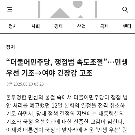
정치
사회
경제
산업
국제
엔터
정치
“더불어민주당, 쟁점법 속도조절”…민생
우선 기조→여야 긴장감 고조
입력
2025.06.10 03:23
불투명한 민심의 물결 속에서 더불어민주당이 쟁점 법
안 처리를 예고했던 12일 본회의 일정을 전격 취소하
기로 하면서, 당내 정책 결정의 저변에는 대통령실의
기조와 국정 우선순위에 대한 신중한 교감이 읽힌다.
이재명 대통령이 국정의 앞자리에 세운 ‘민생 우선’ 원