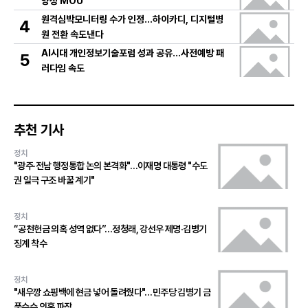
양성 MOU
원격심박모니터링 수가 인정…하이카디, 디지털병
4
원 전환 속도낸다
AI시대 개인정보기술포럼 성과 공유…사전예방 패
5
러다임 속도
추천 기사
정치
"광주·전남 행정통합 논의 본격화"…이재명 대통령 "수도
권 일극 구조 바꿀 계기"
정치
“공천헌금 의혹 성역 없다”…정청래, 강선우 제명·김병기
징계 착수
정치
"새우깡 쇼핑백에 현금 넣어 돌려줬다"…민주당 김병기 금
품수수 의혹 파장