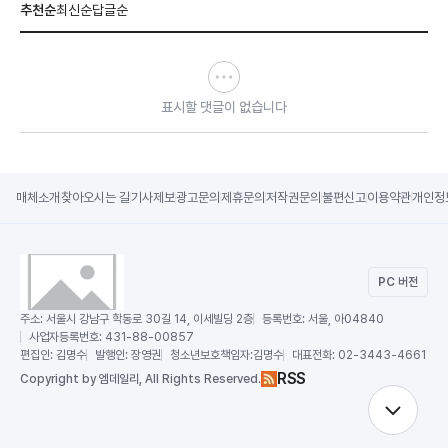
추천순
최신순
답글순
표시할 댓글이 없습니다
매체소개
찾아오시는 길
기사제보
광고문의
제휴문의
저작권문의
불편신고
이용약관
개인정
PC 버전
주소:
서울시 강남구 학동로 30길 14, 이세빌딩 2층
등록번호:
서울, 아04840
사업자등록번호:
431-88-00857
편집인:
김명수
발행인:
장영권
청소년보호책임자:
김명수
대표전화:
02-3443-4661
RSS
Copy
right by 엠데일리,
All Rights Reserved.