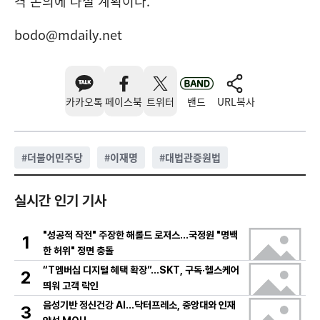
격 논의에 나설 계획이다.
bodo@mdaily.net
카카오톡
페이스북
트위터
밴드
URL복사
#
더불어민주당
#
이재명
#
대법관증원법
실시간 인기 기사
"성공적 작전" 주장한 해롤드 로저스…국정원 "명백
1
한 허위" 정면 충돌
“T멤버십 디지털 혜택 확장”…SKT, 구독·헬스케어
2
띄워 고객 락인
음성기반 정신건강 AI…닥터프레소, 중앙대와 인재
3