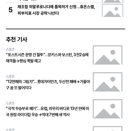
재조합 히알루로니다제 품목허가 신청…휴온스랩,
5
피부치료 시장 공략 나선다
추천 기사
스포츠
“포스트시즌 운명 건 혈투”…양키스와 보스턴, 3전2승제
재격돌→팬심 폭발 예고
스포츠
“12연패의 그림자”…롯데자이언츠, 두산전 패배→가을야
구 꿈 또 멀어지다
스포츠
“극적 무승부로 쐐기”…유럽, 라우리 버디로 13년 만에 미
국 원정 라이더컵 우승→역대 7번째 새 역사
스포츠