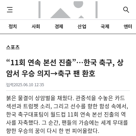
정치
사회
경제
산업
국제
엔터
스포츠
“11회 연속 본선 진출”…한국 축구, 상
암서 우승 의지→축구 팬 환호
입력
2025.06.10 12:35
붉은 물결이 상암벌을 채웠다. 관중석을 수놓은 카드
섹션과 트럼펫 소리, 그리고 선수를 향한 함성 속에서,
한국 축구대표팀이 월드컵 11회 연속 본선 진출의 역
사를 자축했다. 그 순간, 팬들의 가슴에는 세계 무대를
향한 우승의 꿈이 다시 한 번 피어올랐다.