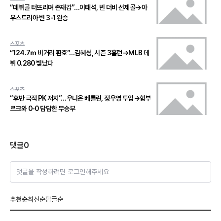
“데뷔골 터뜨리며 존재감”…이태석, 빈 더비 선제골→아
우스트리아 빈 3-1 완승
스포츠
“124.7ｍ 비거리 환호”…김혜성, 시즌 3홈런→MLB 데
뷔 0.280 빛났다
스포츠
“후반 극적 PK 저지”…우니온 베를린, 정우영 투입→함부
르크와 0-0 답답한 무승부
댓글
0
댓글을 작성하려면 로그인해주세요
추천순
최신순
답글순