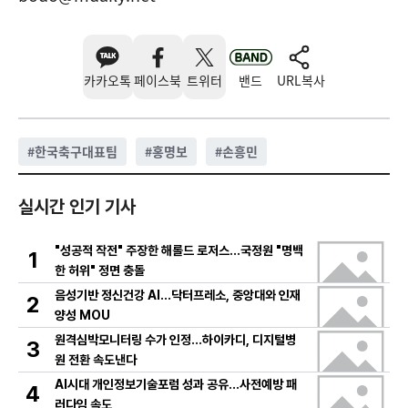
카카오톡
페이스북
트위터
밴드
URL복사
#
한국축구대표팀
#
홍명보
#
손흥민
실시간 인기 기사
"성공적 작전" 주장한 해롤드 로저스…국정원 "명백
1
한 허위" 정면 충돌
음성기반 정신건강 AI…닥터프레소, 중앙대와 인재
2
양성 MOU
원격심박모니터링 수가 인정…하이카디, 디지털병
3
원 전환 속도낸다
AI시대 개인정보기술포럼 성과 공유…사전예방 패
4
러다임 속도