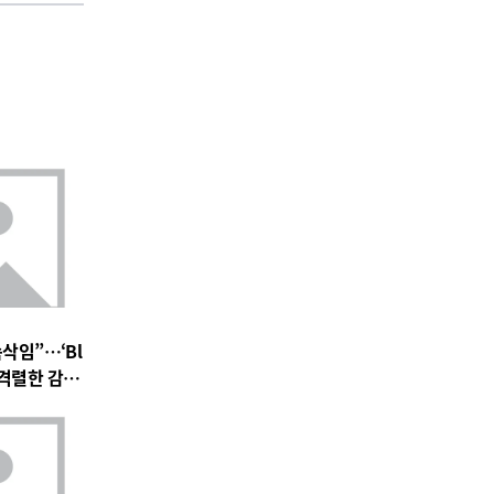
속삭임”…‘Bl
 속 격렬한 감정
 기대 고조