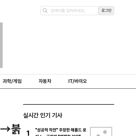
로그인
과학/게임
자동차
IT/바이오
실시간 인기 기사
작→붉
"성공적 작전" 주장한 해롤드 로
1