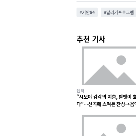
#
기안84
#
달리기프로그램
추천 기사
엔터
“시모야 감각의 지층, 벨벳이 
다”…신곡에 스며든 잔상→음
심장 울린 기이한 파동