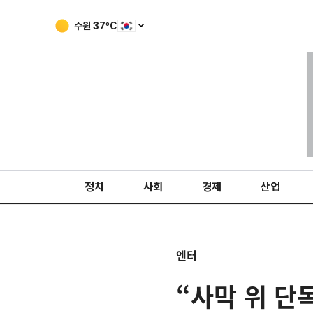
수원
37
ºC
정치
사회
경제
산업
엔터
“사막 위 단