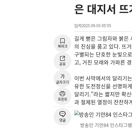
은 대지서 뜨
입력
2025.09.03 05:55
길게 뻗은 그림자와 붉은 
의 진심을 품고 있다. 뜨
북마크
구별되는 단호한 눈빛으로 
고, 거친 모래와 가파른 
공유
가
이번 사막에서의 달리기는
글자크기
유한 도전정신을 선명하게 
달리기.”라는 짧지만 확신
프린트
과 절제된 열정이 잔잔하게
댓글
방송인 기안84 인스타그램