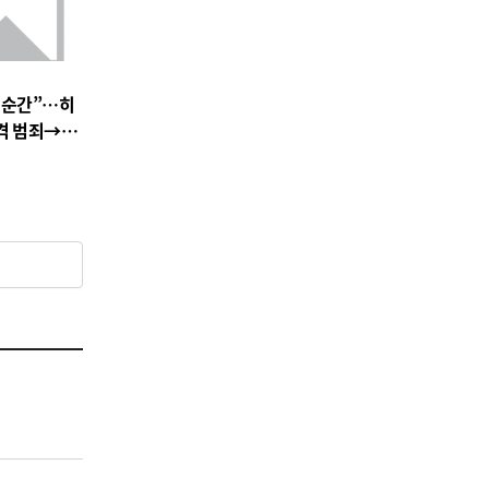
 순간”…히
충격 범죄→출