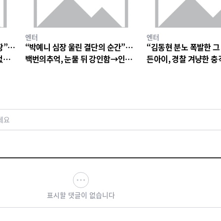
엔터
엔터
장”…
“박예니 심장 울린 결단의 순간”…
“김동현 분노 폭발한 그
없는
백번의추억, 눈물 뒤 강인함→인물
든아이, 경찰 겨냥한 
서사 폭발
연진 경악심 커진다
세요
표시할 댓글이 없습니다