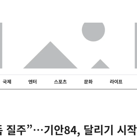
국제
엔터
스포츠
문화
라이프
독 질주”…기안84, 달리기 시