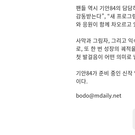
팬들 역시 기안84의 담담
감동받는다”, “새 프로그
와 응원이 함께 차오르고 
사막과 그림자, 그리고 익
로, 또 한 번 성장의 궤적
첫 발걸음이 어떤 의미로 
기안84가 준비 중인 신작
이다.
bodo@mdaily.net