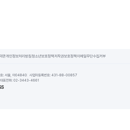
약관
개인정보처리방침
청소년보호정책
저작권보호정책
이메일무단수집거부
호:
서울, 아04840
사업자등록번호:
431-88-00857
대표전화:
02-3443-4661
SS