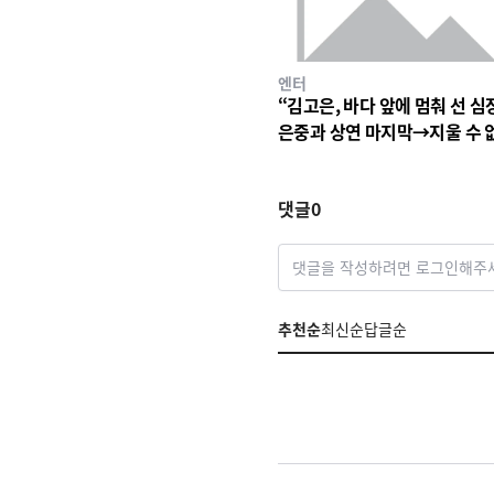
엔터
“김고은, 바다 앞에 멈춰 선 심
은중과 상연 마지막→지울 수 
세월의 파동
댓글
0
댓글을 작성하려면 로그인해주
추천순
최신순
답글순