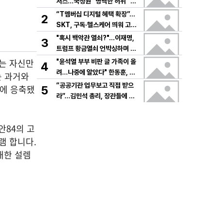
저스…국정원 "명백한 허위" 정
면 충돌
“T멤버십 디지털 혜택 확장”…
2
SKT, 구독·헬스케어 띄워 고객
락인
"혹시 백악관 열쇠?"…이재명,
3
트럼프 황금열쇠 언박싱하며 한
미동맹 강조
서는 자신만
"윤석열 부부 비판 글 가족이 올
4
려…나중에 알았다" 한동훈, 당
는 과거와
무감사 책임론 반박
“공공기관 업무보고 직접 받으
속에 응축됐
5
라”…김민석 총리, 장관들에 현
장 점검 지시
안84의 고
램 합니다.
대한 설렘