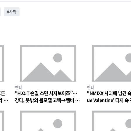
#
사막
엔터
엔터
흐른
“H.O.T 손길 스민 사자보이즈”…
“NMIXX 사과에 남긴 
악 팬
강타, 뜻밖의 롤모델 고백→멤버 폭
ue Valentine’ 티저
소와 짓궂은 장난 번져
의 미로→첫 단독 콘서트