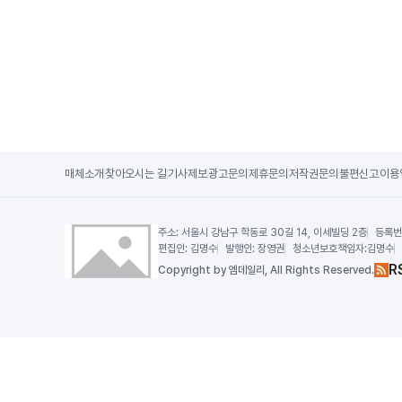
매체소개
찾아오시는 길
기사제보
광고문의
제휴문의
저작권문의
불편신고
이용
주소:
서울시 강남구 학동로 30길 14, 이세빌딩 2층
등록번
편집인:
김명수
발행인:
장영권
청소년보호책임자:
김명수
R
Copy
right by 엠데일리,
All Rights Reserved.