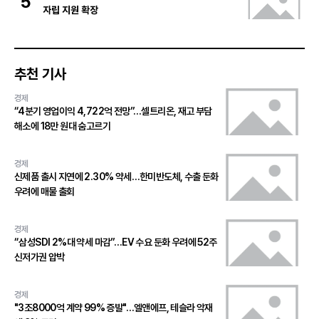
5
자립 지원 확장
추천 기사
경제
“4분기 영업이익 4,722억 전망”…셀트리온, 재고 부담
해소에 18만 원대 숨고르기
경제
신제품 출시 지연에 2.30% 약세…한미반도체, 수출 둔화
우려에 매물 출회
경제
“삼성SDI 2%대 약세 마감”…EV 수요 둔화 우려에 52주
신저가권 압박
경제
"3조8000억 계약 99% 증발"…엘앤에프, 테슬라 악재