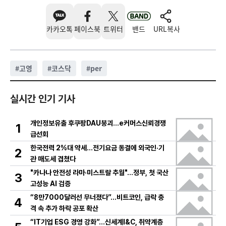
카카오톡
페이스북
트위터
밴드
URL복사
#
고영
#
코스닥
#
per
실시간 인기 기사
개인정보유출 후쿠팡DAU붕괴…e커머스신뢰경쟁
1
급선회
한국전력 2%대 약세…전기요금 동결에 외국인·기
2
관 매도세 겹쳤다
"카나나 안전성 라마·미스트랄 추월"…정부, 첫 국산
3
고성능 AI 검증
“8만7000달러선 무너졌다”…비트코인, 급락 충
4
격 속 추가 하락 공포 확산
“IT기업 ESG 경영 강화”…신세계I&C, 취약계층