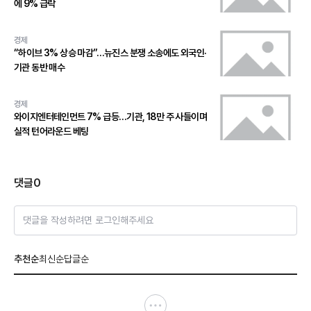
에 9% 급락
경제
“하이브 3% 상승 마감”…뉴진스 분쟁 소송에도 외국인·
기관 동반 매수
경제
와이지엔터테인먼트 7% 급등…기관, 18만 주 사들이며
실적 턴어라운드 베팅
댓글
0
댓글을 작성하려면 로그인해주세요
추천순
최신순
답글순