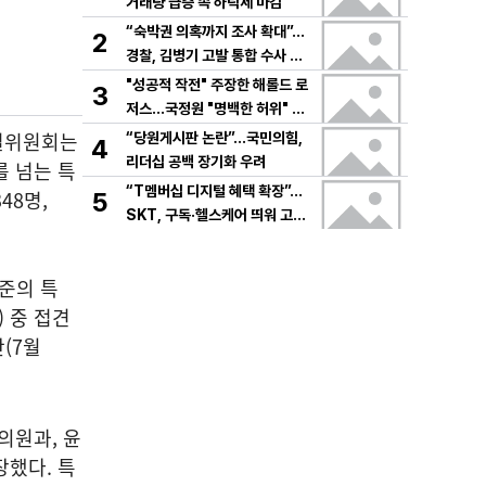
거래량 급증 속 하락세 마감
“숙박권 의혹까지 조사 확대”…
2
경찰, 김병기 고발 통합 수사 속
도
"성공적 작전" 주장한 해롤드 로
3
저스…국정원 "명백한 허위" 정
면 충돌
특별위원회는
“당원게시판 논란”…국민의힘,
4
리더십 공백 장기화 우려
를 넘는 특
“T멤버십 디지털 혜택 확장”…
48명,
5
SKT, 구독·헬스케어 띄워 고객
락인
수준의 특
) 중 접견
간(7월
의원과, 윤
장했다. 특