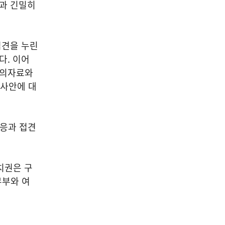
안과 긴밀히
접견을 누린
다. 이어
회의자료와
 사안에 대
불응과 접견
치권은 구
무부와 여