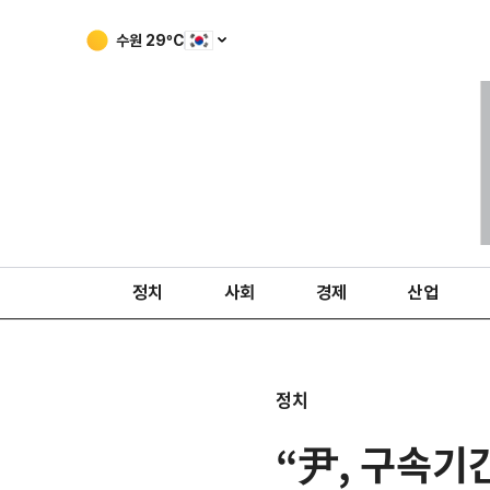
수원
29
ºC
정치
사회
경제
산업
정치
“尹, 구속기