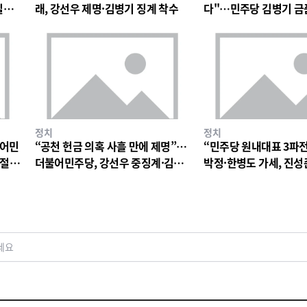
일극
래, 강선우 제명·김병기 징계 착수
다"…민주당 김병기 금
파장
정치
정치
불어민
“공천 헌금 의혹 사흘 만에 제명”…
“민주당 원내대표 3파
 절
더불어민주당, 강선우 중징계·김병
박정·한병도 가세, 진성
기 징계 절차 착수
구도
세요