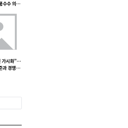
품수수 의혹
전 가시화”…
준과 경쟁