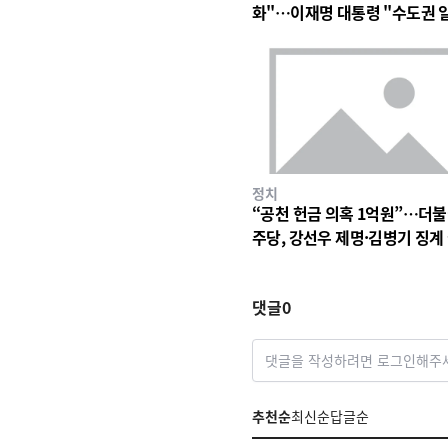
화"…이재명 대통령 "수도권 
구조 바꿀 계기"
정치
“공천 헌금 의혹 1억원”…더
주당, 강선우 제명·김병기 징계
차 착수
댓글
0
댓글을 작성하려면 로그인해주
추천순
최신순
답글순