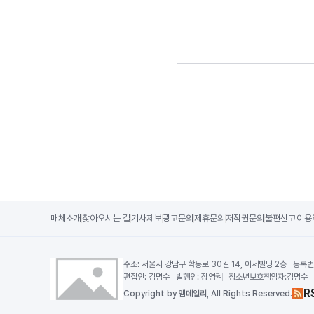
매체소개
찾아오시는 길
기사제보
광고문의
제휴문의
저작권문의
불편신고
이용
주소:
서울시 강남구 학동로 30길 14, 이세빌딩 2층
등록번
편집인:
김명수
발행인:
장영권
청소년보호책임자:
김명수
R
Copy
right by 엠데일리,
All Rights Reserved.