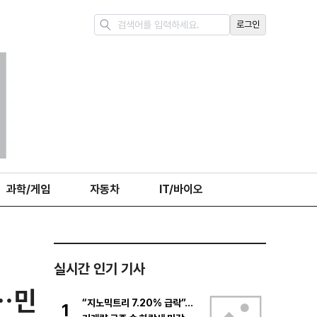
로그인
과학/게임
자동차
IT/바이오
실시간 인기 기사
”…민
“지노믹트리 7.20% 급락”…
1