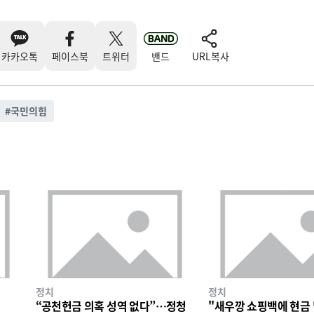
카카오톡
페이스북
트위터
밴드
URL복사
#
국민의힘
정치
정치
“공천헌금 의혹 성역 없다”…정청
"새우깡 쇼핑백에 현금