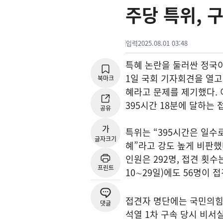
주당 특위, 
입력
2025.08.01 03:48
특혜 논란을 둘러싼 정국
1일 국회 기자회견을 열고
북마크
혜라고 문제를 제기했다. 이
395시간 18분에 달하는
공유
가
특위는 “395시간은 일수
글자크기
혜”라고 강도 높게 비판했다
인원은 292명, 접견 횟수는
프린트
10∼29일)에도 56명이 
접견자 명단에는 국민의힘 
댓글
석열 1차 구속 당시 비서