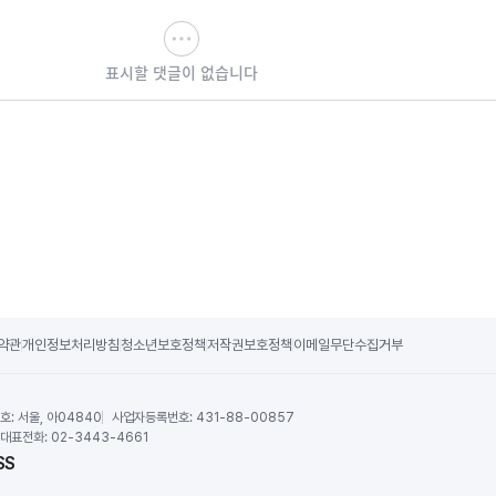
표시할 댓글이 없습니다
약관
개인정보처리방침
청소년보호정책
저작권보호정책
이메일무단수집거부
호:
서울, 아04840
사업자등록번호:
431-88-00857
대표전화:
02-3443-4661
SS