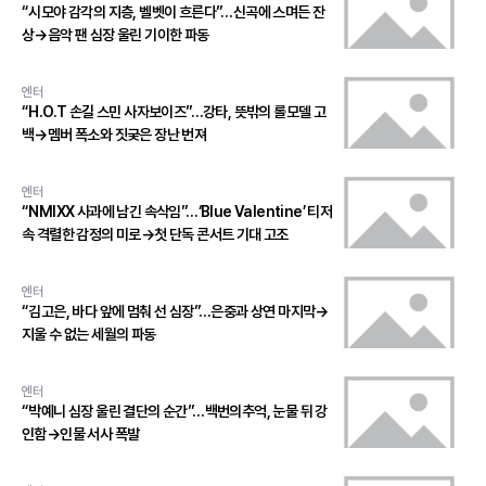
“시모야 감각의 지층, 벨벳이 흐른다”…신곡에 스며든 잔
상→음악 팬 심장 울린 기이한 파동
엔터
“H.O.T 손길 스민 사자보이즈”…강타, 뜻밖의 롤모델 고
백→멤버 폭소와 짓궂은 장난 번져
엔터
“NMIXX 사과에 남긴 속삭임”…‘Blue Valentine’ 티저
속 격렬한 감정의 미로→첫 단독 콘서트 기대 고조
엔터
“김고은, 바다 앞에 멈춰 선 심장”…은중과 상연 마지막→
지울 수 없는 세월의 파동
엔터
“박예니 심장 울린 결단의 순간”…백번의추억, 눈물 뒤 강
인함→인물 서사 폭발