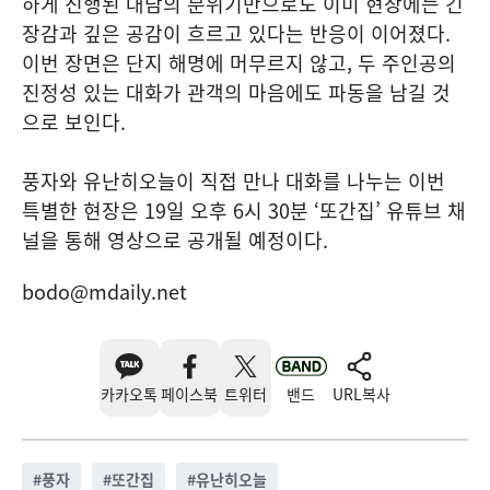
하게 진행된 대담의 분위기만으로도 이미 현장에는 긴
장감과 깊은 공감이 흐르고 있다는 반응이 이어졌다.
이번 장면은 단지 해명에 머무르지 않고, 두 주인공의
진정성 있는 대화가 관객의 마음에도 파동을 남길 것
으로 보인다.
풍자와 유난히오늘이 직접 만나 대화를 나누는 이번
특별한 현장은 19일 오후 6시 30분 ‘또간집’ 유튜브 채
널을 통해 영상으로 공개될 예정이다.
bodo@mdaily.net
카카오톡
페이스북
트위터
밴드
URL복사
#
풍자
#
또간집
#
유난히오늘