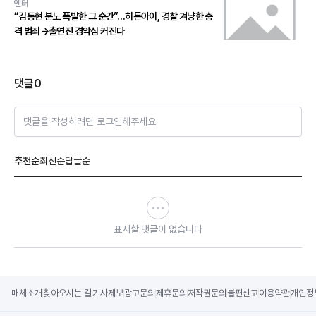
엔터
“김동현 분노 폭발한 그 순간”…히든아이, 경찰 겨냥한 충
격 범죄→출연진 경악심 커진다
댓글
0
댓글을 작성하려면 로그인해주세요
추천순
최신순
답글순
표시할 댓글이 없습니다
매체소개
찾아오시는 길
기사제보
광고문의
제휴문의
저작권문의
불편신고
이용약관
개인정