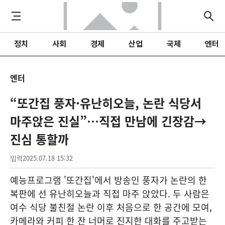
정치
사회
경제
산업
국제
엔터
엔터
“또간집 풍자·유난히오늘, 논란 식당서
마주앉은 진실”…직접 만남에 긴장감→
진심 통할까
입력
2025.07.18 15:32
예능프로그램 '또간집'에서 방송인 풍자가 논란의 한
복판에 선 유난히오늘과 직접 마주 앉았다. 두 사람은
여수 식당 불친절 논란 이후 처음으로 한 공간에 모여,
카메라와 커피 한 잔 너머로 진지한 대화를 주고받는