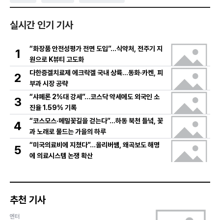
실시간 인기 기사
“화장품 안전성평가 전면 도입”…식약처, 전주기 지
1
원으로 K뷰티 고도화
다한증겔치료제 에크락겔 국내 상륙…동화·카켄, 피
2
부과 시장 공략
“샤페론 2%대 강세”…코스닥 약세에도 외국인 소
3
진율 1.59% 기록
“코스모스·메밀꽃길을 걷는다”…하동 북천 들녘, 꽃
4
과 노래로 물드는 가을의 하루
“미국의료비에 지쳤다”…올리버쌤, 왜곡보도 해명
5
에 의료시스템 논쟁 확산
추천 기사
엔터