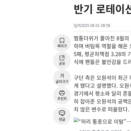
반기 로테이
입력
2025.08.01 08:58
찜통더위가 몰아친 8월의 시
하며 버팀목 역할을 해온 
북마크
5패, 평균자책점 3.28의
식에 팬들은 불안감을 드러
공유
가
구단 측은 오원석이 최근 
글자크기
게 됐다고 설명했다. 오원석
경기에서 평소와 달리 흔들
프린트
히 잡아준 오원석의 공백은
치 않은 변수로 떠올랐다.
댓글