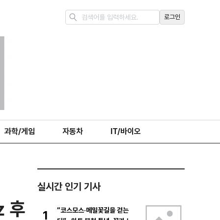
로그인
과학/게임
자동차
IT/바이오
실시간 인기 기사
z 후
“코스모스·메밀꽃길을 걷는
1