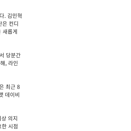
다. 김민혁
단은 컨디
은 새롭게
에서 당분간
해, 라인
은 최근 8
 맷 데이비
비상 의지
요한 시점