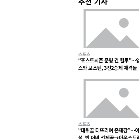
추천 기사
스포츠
“포스트시즌 운명 건 혈투”…
스와 보스턴, 3전2승제 재격
심 폭발 예고
스포츠
“데뷔골 터뜨리며 존재감”…
석, 빈 더비 선제골→아우스트