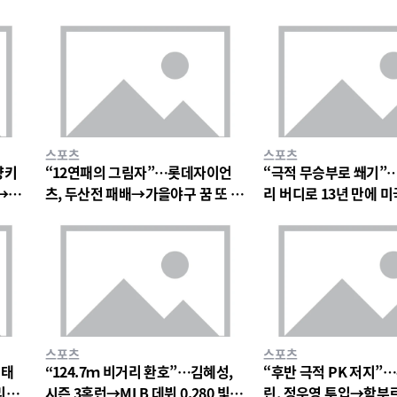
스포츠
스포츠
양키
“12연패의 그림자”…롯데자이언
“극적 무승부로 쐐기”…
돌→팬
츠, 두산전 패배→가을야구 꿈 또 멀
리 버디로 13년 만에 미
어지다
더컵 우승→역대 7번째 
스포츠
스포츠
이태
“124.7ｍ 비거리 환호”…김혜성,
“후반 극적 PK 저지”
리아
시즌 3홈런→MLB 데뷔 0.280 빛났
린, 정우영 투입→함부르