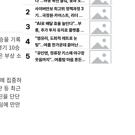
다”…하동 북천 들녘, 꽃과 노래
로 물드는 가을의 하루
사이버안보 최고위 정책과정 3
2
기…국정원·카이스트, 리더 안
보역량 키운다
“AI로 배달 효율 높인다”…부
3
릉, 추가 투자 유치로 플랫폼 혁
신 가속
다승을 기록
“염유리, 도회적 레트로 눈
4
빛”…여름 한가운데 묻어난 자
기 10승
유의 감각→팬들 궁금증 증폭
“유인영, 정류장 키스에 야구장
은 부상 소
5
웃음까지”…여름밤 마음 흔든
감동→다시 궁금한 변화
복에 집중하
판 등 최근
발진을 단단
팀에 만만