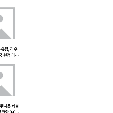
유럽, 라우
국 원정 라이
새 역사
…우니온 베를
크와 0-0