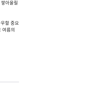
을 쌓아올릴
좌우할 중요
고 여름의