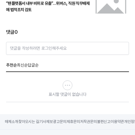
“팬플랫폼서 내부 비위로 유출”…위버스, 직원 직무배제
에 법적조치 검토
댓글
0
댓글을 작성하려면 로그인해주세요
추천순
최신순
답글순
표시할 댓글이 없습니다
매체소개
찾아오시는 길
기사제보
광고문의
제휴문의
저작권문의
불편신고
이용약관
개인정