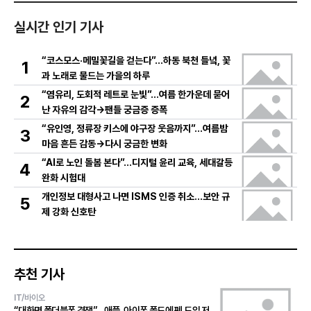
실시간 인기 기사
“코스모스·메밀꽃길을 걷는다”…하동 북천 들녘, 꽃
1
과 노래로 물드는 가을의 하루
“염유리, 도회적 레트로 눈빛”…여름 한가운데 묻어
2
난 자유의 감각→팬들 궁금증 증폭
“유인영, 정류장 키스에 야구장 웃음까지”…여름밤
3
마음 흔든 감동→다시 궁금한 변화
“AI로 노인 돌봄 본다”…디지털 윤리 교육, 세대갈등
4
완화 시험대
개인정보 대형사고 나면 ISMS 인증 취소…보안 규
5
제 강화 신호탄
추천 기사
IT/바이오
“대화면 폴더블폰 경쟁”…애플, 아이폰 폴드에 펜 도입 저