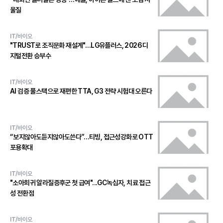
울질
IT/바이오
"TRUST로 조직문화 재설계"…LG유플러스, 2026 디
지털전환 승부수
IT/바이오
AI 검증 풀스택으로 재편한 TTA, G3 전략 시험대 오른다
IT/바이오
“보지않아도듣지않아도쓴다”…티빙, 접근성강화로 OTT
포용확대
IT/바이오
"소아희귀 알라질증후군 첫 급여"...GC녹십자, 치료 접근
성 전환점
IT/바이오