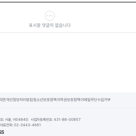
표시할 댓글이 없습니다
약관
개인정보처리방침
청소년보호정책
저작권보호정책
이메일무단수집거부
호:
서울, 아04840
사업자등록번호:
431-88-00857
대표전화:
02-3443-4661
SS