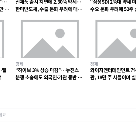
망”…
신제품 출시 지연에 2.30% 약세…
“삼성SDI 2%대 약세 
만 원
한미반도체, 수출 둔화 우려에 매물
수요 둔화 우려에 52주
출회
박
경제
경제
…엘
“하이브 3% 상승 마감”…뉴진스
와이지엔터테인먼트 7
락
분쟁 소송에도 외국인·기관 동반 매
관, 18만 주 사들이며 
수
드 베팅
세요