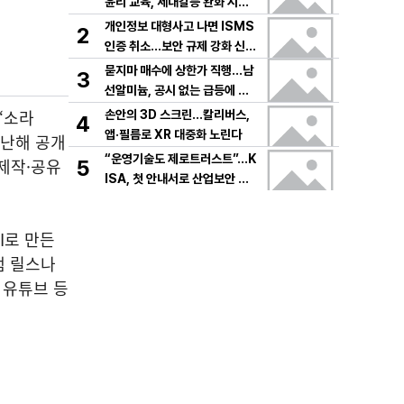
윤리 교육, 세대갈등 완화 시험
대
개인정보 대형사고 나면 ISMS
2
인증 취소…보안 규제 강화 신호
탄
묻지마 매수에 상한가 직행…남
3
선알미늄, 공시 없는 급등에 변
동성 경고음
‘소라
손안의 3D 스크린…칼리버스,
4
앱·필름로 XR 대중화 노린다
지난해 공개
“운영기술도 제로트러스트”…K
 제작·공유
5
ISA, 첫 안내서로 산업보안 재
편
I로 만든
램 릴스나
 유튜브 등