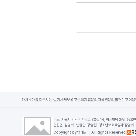
매체소개
찾아오시는 길
기사제보
광고문의
제휴문의
저작권문의
불편신고
이용
주소:
서울시 강남구 학동로 30길 14, 이세빌딩 2층
등록번
편집인:
김명수
발행인:
장영권
청소년보호책임자:
김명수
R
Copy
right by 엠데일리,
All Rights Reserved.