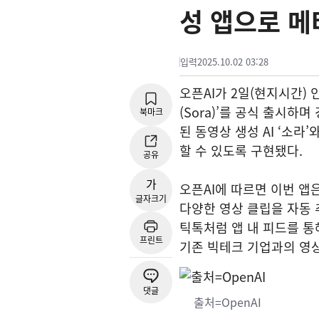
성 앱으로 메
입력
2025.10.02 03:28
오픈AI가 2일(현지시간) 
(Sora)’를 공식 출시하
북마크
된 동영상 생성 AI ‘소라
할 수 있도록 구현됐다.
공유
가
오픈AI에 따르면 이번 앱은
글자크기
다양한 영상 클립을 자동
틱톡처럼 앱 내 피드를 통
프린트
기존 빅테크 기업과의 영
댓글
출처=OpenAI