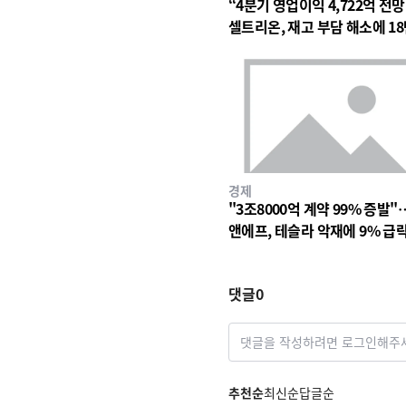
“4분기 영업이익 4,722억 전
셀트리온, 재고 부담 해소에 18
대 숨고르기
경제
"3조8000억 계약 99% 증발"
앤에프, 테슬라 악재에 9% 급
댓글
0
댓글을 작성하려면 로그인해주
추천순
최신순
답글순