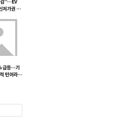
마감”…EV
 신저가권 압
% 급등…기
실적 턴어라운