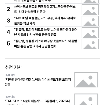
과 노래로 물드는 가을의 하루
사이버안보 최고위 정책과정 3기…국정원·카이스
2
트, 리더 안보역량 키운다
“AI로 배달 효율 높인다”…부릉, 추가 투자 유치로
3
플랫폼 혁신 가속
“염유리, 도회적 레트로 눈빛”…여름 한가운데 묻어
4
난 자유의 감각→팬들 궁금증 증폭
“유인영, 정류장 키스에 야구장 웃음까지”…여름밤
5
마음 흔든 감동→다시 궁금한 변화
추천 기사
IT/바이오
“대화면 폴더블폰 경쟁”…애플, 아이폰 폴드에 펜 도입 저
울질
IT/바이오
"TRUST로 조직문화 재설계"…LG유플러스, 2026 디