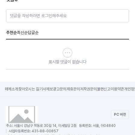
댓글을 작성하려면 로그인해주세요
추천순
최신순
답글순
표시할 댓글이 없습니다
매체소개
찾아오시는 길
기사제보
광고문의
제휴문의
저작권문의
불편신고
이용약관
개인정
PC 버전
주소:
서울시 강남구 학동로 30길 14, 이세빌딩 2층
등록번호:
서울, 아04840
사업자등록번호:
431-88-00857