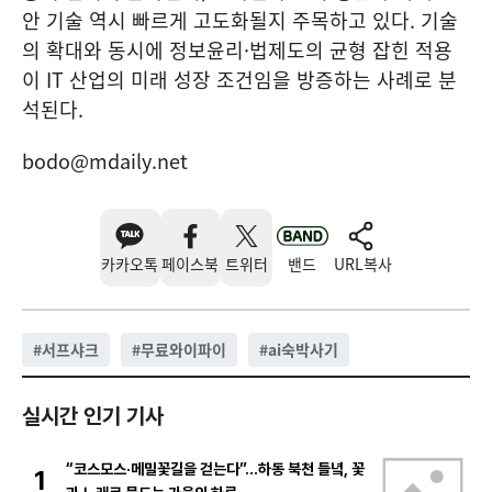
안 기술 역시 빠르게 고도화될지 주목하고 있다. 기술
의 확대와 동시에 정보윤리·법제도의 균형 잡힌 적용
이 IT 산업의 미래 성장 조건임을 방증하는 사례로 분
석된다.
bodo@mdaily.net
카카오톡
페이스북
트위터
밴드
URL복사
#
서프샤크
#
무료와이파이
#
ai숙박사기
실시간 인기 기사
“코스모스·메밀꽃길을 걷는다”…하동 북천 들녘, 꽃
1