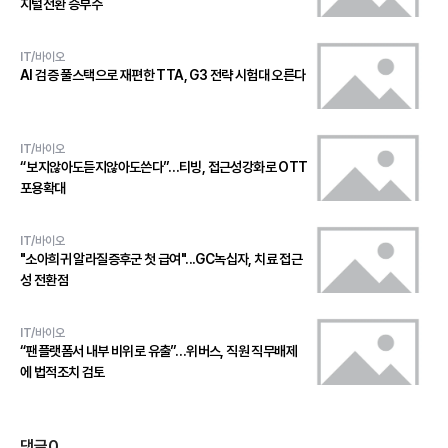
지털전환 승부수
IT/바이오
AI 검증 풀스택으로 재편한 TTA, G3 전략 시험대 오른다
IT/바이오
“보지않아도듣지않아도쓴다”…티빙, 접근성강화로 OTT
포용확대
IT/바이오
"소아희귀 알라질증후군 첫 급여"...GC녹십자, 치료 접근
성 전환점
IT/바이오
“팬플랫폼서 내부 비위로 유출”…위버스, 직원 직무배제
에 법적조치 검토
댓글
0