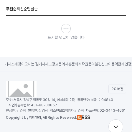
추천순
최신순
답글순
표시할 댓글이 없습니다
매체소개
찾아오시는 길
기사제보
광고문의
제휴문의
저작권문의
불편신고
이용약관
개인정
PC 버전
주소:
서울시 강남구 학동로 30길 14, 이세빌딩 2층
등록번호:
서울, 아04840
사업자등록번호:
431-88-00857
편집인:
김명수
발행인:
장영권
청소년보호책임자:
김명수
대표전화:
02-3443-4661
RSS
Copy
right by 엠데일리,
All Rights Reserved.