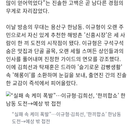
많이 얻어먹었다”는 진솔한 고백은 곧 남다른 경험의
무게로 자리잡았다.
이날 방송의 무대는 용산구 한남동. 이규형이 오랜 주
민으로서 자신 있게 추천한 해방촌 '신흥시장'은 세 사
람이 한 끼 도전의 시작점이 됐다. 이규형은 구석구석
숨은 맛집과 단골 골목, 오랜 세월 스며든 상인들과의
인사를 풀어내며 진정한 가이드의 면모를 강조했다.
이에 김희선과 탁재훈은 드라마 '슬기로운 감빵생활'
속 '해롱이'를 소환하며 눈길을 보내, 출연진 간의 진솔
한 교감이 즉석에서 피어올랐다.
“실패 속 케미 폭발”…이규형·김희선, ‘한끼합쇼’ 한남동
도전→예상 밖 접전