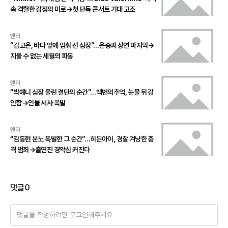
속 격렬한 감정의 미로→첫 단독 콘서트 기대 고조
엔터
“김고은, 바다 앞에 멈춰 선 심장”…은중과 상연 마지막→
지울 수 없는 세월의 파동
엔터
“박예니 심장 울린 결단의 순간”…백번의추억, 눈물 뒤 강
인함→인물 서사 폭발
엔터
“김동현 분노 폭발한 그 순간”…히든아이, 경찰 겨냥한 충
격 범죄→출연진 경악심 커진다
댓글
0
댓글을 작성하려면 로그인해주세요