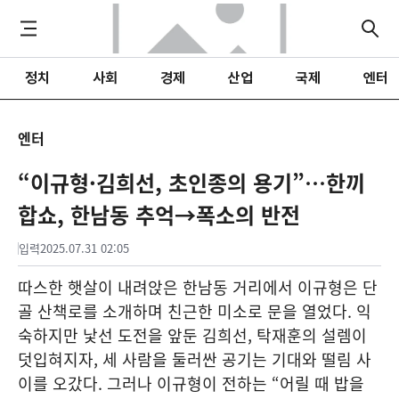
정치
사회
경제
산업
국제
엔터
엔터
“이규형·김희선, 초인종의 용기”…한끼
합쇼, 한남동 추억→폭소의 반전
입력
2025.07.31 02:05
따스한 햇살이 내려앉은 한남동 거리에서 이규형은 단
골 산책로를 소개하며 친근한 미소로 문을 열었다. 익
숙하지만 낯선 도전을 앞둔 김희선, 탁재훈의 설렘이
덧입혀지자, 세 사람을 둘러싼 공기는 기대와 떨림 사
이를 오갔다. 그러나 이규형이 전하는 “어릴 때 밥을