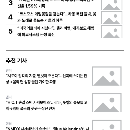
3
진율 1.59% 기록
“코스모스·메밀꽃길을 걷는다”…하동 북천 들녘, 꽃
4
과 노래로 물드는 가을의 하루
“미국의료비에 지쳤다”…올리버쌤, 왜곡보도 해명
5
에 의료시스템 논쟁 확산
추천 기사
엔터
“시모야 감각의 지층, 벨벳이 흐른다”…신곡에 스며든 잔
상→음악 팬 심장 울린 기이한 파동
엔터
“H.O.T 손길 스민 사자보이즈”…강타, 뜻밖의 롤모델 고
백→멤버 폭소와 짓궂은 장난 번져
엔터
“NMIXX 사과에 남긴 속삭임”…‘Blue Valentine’ 티저