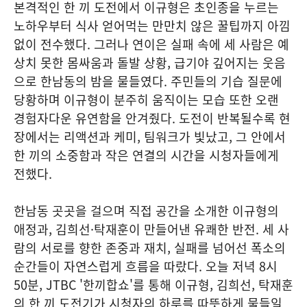
본격적인 한 끼 도전에서 이규형은 초인종을 누르는
노하우부터 식사 얻어먹는 만만치 않은 꿀팁까지 아낌
없이 전수했다. 그러나 연이은 실패 속에 세 사람은 예
상치 못한 몸싸움과 돌발 상황, 급기야 깊어지는 웃음
으로 한남동의 밤을 물들였다. 주민들의 기습 질문에
당황하며 이규형이 분주히 움직이는 모습 또한 오랜
경험자다운 유연함을 안겨줬다. 도전이 반복될수록 현
장에서는 리액션과 케미, 팀워크가 빛났고, 그 안에서
한 끼의 소중함과 작은 연결의 시간을 시청자들에게
전했다.
한남동 곳곳을 걸으며 직접 공간을 소개한 이규형의
애정과, 김희선·탁재훈이 만들어낸 유쾌한 반전. 세 사
람의 서로를 향한 존중과 재치, 실패를 넘어선 폭소의
순간들이 자연스럽게 흐름을 따랐다. 오늘 저녁 8시
50분, JTBC '한끼합쇼'를 통해 이규형, 김희선, 탁재훈
의 한 끼 도전기가 시청자의 하루를 따뜻하게 물들일