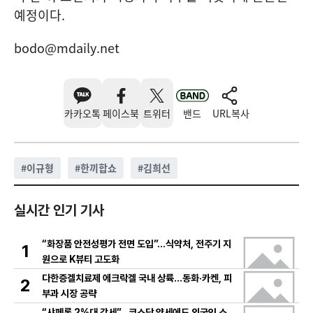
예정이다.
bodo@mdaily.net
카카오톡
페이스북
트위터
밴드
URL복사
#
이규형
#
한끼합쇼
#
김희선
실시간 인기 기사
“화장품 안전성평가 전면 도입”…식약처, 전주기 지
1
원으로 K뷰티 고도화
다한증겔치료제 에크락겔 국내 상륙…동화·카켄, 피
2
부과 시장 공략
“샤페론 2%대 강세”…코스닥 약세에도 외국인 소