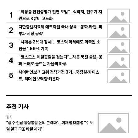
“화장품 안전성평가 전면 도입”…식약처, 전주기 지
1
원으로 K뷰티 고도화
다한증겔치료제 에크락겔 국내 상륙…동화·카켄, 피
2
부과 시장 공략
“샤페론 2%대 강세”…코스닥 약세에도 외국인 소
3
진율 1.59% 기록
“코스모스·메밀꽃길을 걷는다”…하동 북천 들녘, 꽃
4
과 노래로 물드는 가을의 하루
사이버안보 최고위 정책과정 3기…국정원·카이스
5
트, 리더 안보역량 키운다
추천 기사
정치
"광주·전남 행정통합 논의 본격화"…이재명 대통령 "수도
권 일극 구조 바꿀 계기"