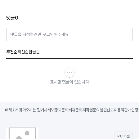
댓글
0
댓글을 작성하려면 로그인해주세요
추천순
최신순
답글순
표시할 댓글이 없습니다
매체소개
찾아오시는 길
기사제보
광고문의
제휴문의
저작권문의
불편신고
이용약관
개인정
PC 버전