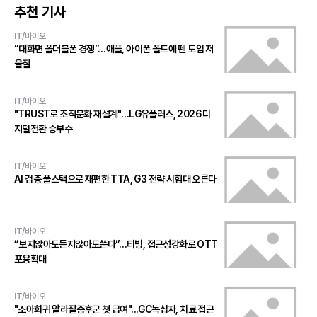
추천 기사
IT/바이오
“대화면 폴더블폰 경쟁”…애플, 아이폰 폴드에 펜 도입 저
울질
IT/바이오
"TRUST로 조직문화 재설계"…LG유플러스, 2026 디
지털전환 승부수
IT/바이오
AI 검증 풀스택으로 재편한 TTA, G3 전략 시험대 오른다
IT/바이오
“보지않아도듣지않아도쓴다”…티빙, 접근성강화로 OTT
포용확대
IT/바이오
"소아희귀 알라질증후군 첫 급여"...GC녹십자, 치료 접근