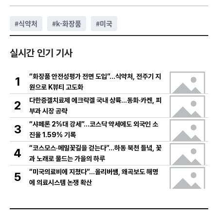
#
식약처
#
k-화장품
#
미국
실시간 인기 기사
“화장품 안전성평가 전면 도입”…식약처, 전주기 지
1
원으로 K뷰티 고도화
다한증겔치료제 에크락겔 국내 상륙…동화·카켄, 피
2
부과 시장 공략
“샤페론 2%대 강세”…코스닥 약세에도 외국인 소
3
진율 1.59% 기록
“코스모스·메밀꽃길을 걷는다”…하동 북천 들녘, 꽃
4
과 노래로 물드는 가을의 하루
“미국의료비에 지쳤다”…올리버쌤, 왜곡보도 해명
5
에 의료시스템 논쟁 확산