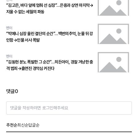
“김고은, 바다 앞에 멈춰 선 심장”…은중과 상연 마지막→
지울 수 없는 세월의 파동
엔터
“박예니 심장 울린 결단의 순간”…백번의추억, 눈물 뒤 강
인함→인물 서사 폭발
엔터
“김동현 분노 폭발한 그 순간”…히든아이, 경찰 겨냥한 충
격 범죄→출연진 경악심 커진다
댓글
0
댓글을 작성하려면 로그인해주세요
추천순
최신순
답글순