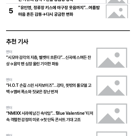
“유인영, 정류장 키스에 야구장 웃음까지”…여름밤
5
마음 흔든 감동→다시 궁금한 변화
추천 기사
엔터
“시모야 감각의 지층, 벨벳이 흐른다”…신곡에 스며든 잔
상→음악 팬 심장 울린 기이한 파동
엔터
“H.O.T 손길 스민 사자보이즈”…강타, 뜻밖의 롤모델 고
백→멤버 폭소와 짓궂은 장난 번져
엔터
“NMIXX 사과에 남긴 속삭임”…‘Blue Valentine’ 티저
속 격렬한 감정의 미로→첫 단독 콘서트 기대 고조
엔터