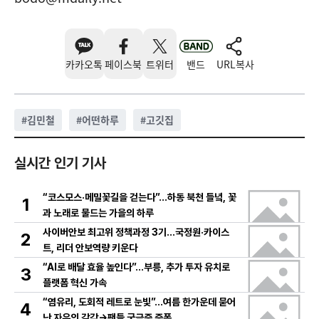
카카오톡
페이스북
트위터
밴드
URL복사
#
김민철
#
어떤하루
#
고깃집
실시간 인기 기사
“코스모스·메밀꽃길을 걷는다”…하동 북천 들녘, 꽃
1
과 노래로 물드는 가을의 하루
사이버안보 최고위 정책과정 3기…국정원·카이스
2
트, 리더 안보역량 키운다
“AI로 배달 효율 높인다”…부릉, 추가 투자 유치로
3
플랫폼 혁신 가속
“염유리, 도회적 레트로 눈빛”…여름 한가운데 묻어
4
난 자유의 감각→팬들 궁금증 증폭