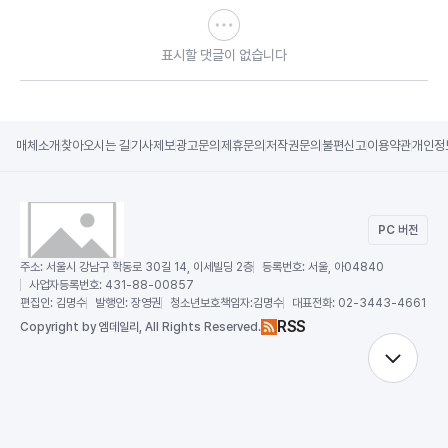
표시할 댓글이 없습니다
매체소개
찾아오시는 길
기사제보
광고문의
제휴문의
저작권문의
불편신고
이용약관
개인정
PC 버전
주소:
서울시 강남구 학동로 30길 14, 이세빌딩 2층
등록번호:
서울, 아04840
사업자등록번호:
431-88-00857
편집인:
김명수
발행인:
장영권
청소년보호책임자:
김명수
대표전화:
02-3443-4661
RSS
Copy
right by 엠데일리,
All Rights Reserved.