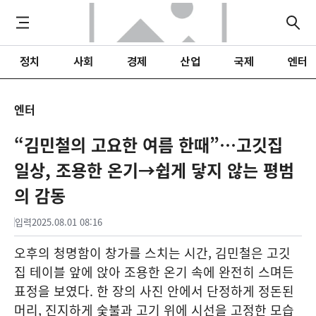
정치
사회
경제
산업
국제
엔터
엔터
“김민철의 고요한 여름 한때”…고깃집
일상, 조용한 온기→쉽게 닿지 않는 평범
의 감동
입력
2025.08.01 08:16
오후의 청명함이 창가를 스치는 시간, 김민철은 고깃
집 테이블 앞에 앉아 조용한 온기 속에 완전히 스며든
표정을 보였다. 한 장의 사진 안에서 단정하게 정돈된
머리, 진지하게 숯불과 고기 위에 시선을 고정한 모습