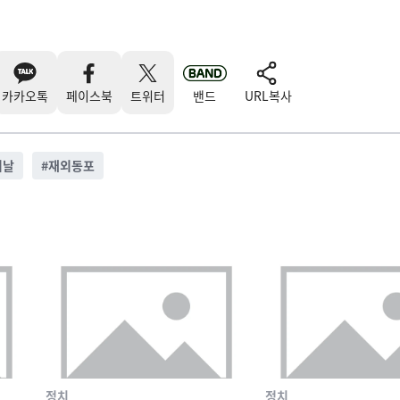
카카오톡
페이스북
트위터
밴드
URL복사
의날
#
재외동포
정치
정치