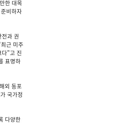
 만한 대목
을 준비하자
안전과 권
"최근 미주
크다"고 진
를 표명하
 해외 동포
리가 국가정
록 다양한