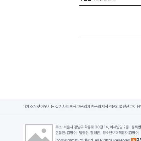
매체소개
찾아오시는 길
기사제보
광고문의
제휴문의
저작권문의
불편신고
이용
주소:
서울시 강남구 학동로 30길 14, 이세빌딩 2층
등록번
편집인:
김명수
발행인:
장영권
청소년보호책임자:
김명수
R
Copy
right by 엠데일리,
All Rights Reserved.