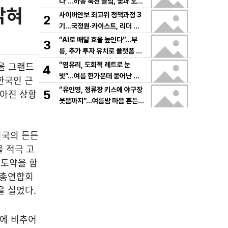
다”…하동 북천 들녘, 꽃과 노래
밝혀
로 물드는 가을의 하루
사이버안보 최고위 정책과정 3
2
기…국정원·카이스트, 리더 안
보역량 키운다
“AI로 배달 효율 높인다”…부
3
릉, 추가 투자 유치로 플랫폼 혁
신 가속
울 그랜드
“염유리, 도회적 레트로 눈
4
빛”…여름 한가운데 묻어난 자
한국인 근
유의 감각→팬들 궁금증 증폭
“유인영, 정류장 키스에 야구장
높아진 상황
5
웃음까지”…여름밤 마음 흔든
감동→다시 궁금한 변화
민국의 든든
 적극 고
 도약을 함
인총연합회
을 실었다.
점에 비추어