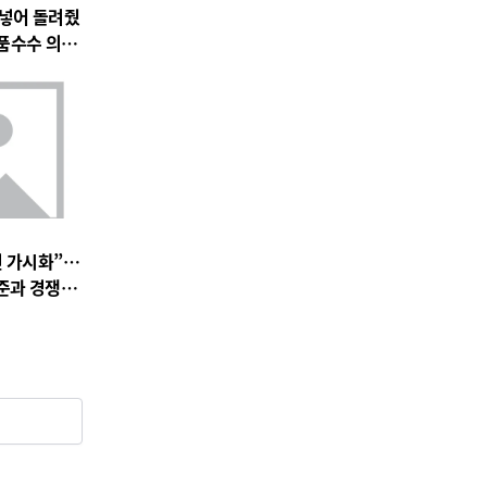
 넣어 돌려줬
품수수 의혹
전 가시화”…
준과 경쟁