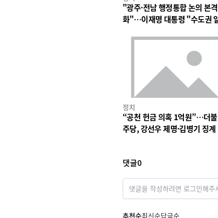
"광주·전남 행정통합 논의 본격
화"…이재명 대통령 "수도권 
구조 바꿀 계기"
정치
“공천 헌금 의혹 1억원”…더
주당, 강선우 제명·김병기 징계
차 착수
댓글
0
댓글을 작성하려면 로그인해주
추천순
최신순
답글순