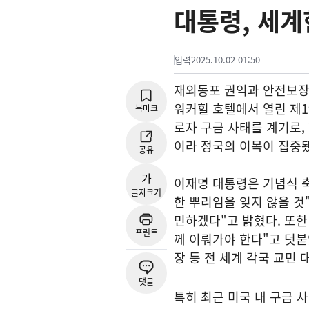
대통령, 세계
입력
2025.10.02 01:50
재외동포 권익과 안전보장
워커힐 호텔에서 열린 제1
북마크
로자 구금 사태를 계기로,
이라 정국의 이목이 집중됐
공유
가
이재명 대통령은 기념식 축
글자크기
한 뿌리임을 잊지 않을 것
민하겠다"고 밝혔다. 또한
프린트
께 이뤄가야 한다"고 덧
장 등 전 세계 각국 교민 
댓글
특히 최근 미국 내 구금 