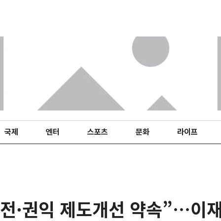
국제
엔터
스포츠
문화
라이프
안전·권익 제도개선 약속”…이