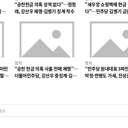
“공천헌금 의혹 성역 없다”…정청
"새우깡 쇼핑백에 현금
일극
래, 강선우 제명·김병기 징계 착수
다"…민주당 김병기 금
파장
정치
정치
불어민
“공천 헌금 의혹 사흘 만에 제명”…
“민주당 원내대표 3파
 절
더불어민주당, 강선우 중징계·김병
박정·한병도 가세, 진성
기 징계 절차 착수
구도
세요