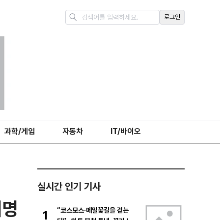
로그인
과학/게임
자동차
IT/바이오
실시간 인기 기사
재명
“코스모스·메밀꽃길을 걷는
1