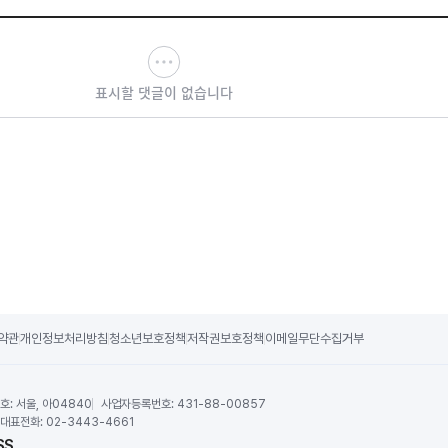
표시할 댓글이 없습니다
약관
개인정보처리방침
청소년보호정책
저작권보호정책
이메일무단수집거부
호:
서울, 아04840
사업자등록번호:
431-88-00857
대표전화:
02-3443-4661
SS