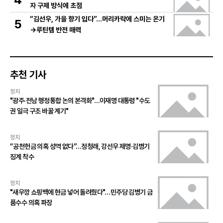
자 구제 방식에 초점
“김선우, 가을 향기 입다”…머리카락에 스미는 온기
5
→루틴템 반전 매력
추천 기사
정치
"광주·전남 행정통합 논의 본격화"…이재명 대통령 "수도
권 일극 구조 바꿀 계기"
정치
“공천헌금 의혹 성역 없다”…정청래, 강선우 제명·김병기
징계 착수
정치
"새우깡 쇼핑백에 현금 넣어 돌려줬다"…민주당 김병기 금
품수수 의혹 파장