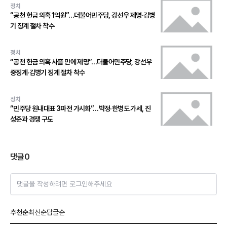
정치
“공천 헌금 의혹 1억원”…더불어민주당, 강선우 제명·김병
기 징계 절차 착수
정치
“공천 헌금 의혹 사흘 만에 제명”…더불어민주당, 강선우
중징계·김병기 징계 절차 착수
정치
“민주당 원내대표 3파전 가시화”…박정·한병도 가세, 진
성준과 경쟁 구도
댓글
0
댓글을 작성하려면 로그인해주세요
추천순
최신순
답글순