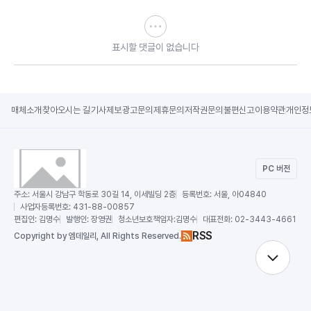
표시할 댓글이 없습니다
매체소개
찾아오시는 길
기사제보
광고문의
제휴문의
저작권문의
불편신고
이용약관
개인정
PC 버전
주소:
서울시 강남구 학동로 30길 14, 이세빌딩 2층
등록번호:
서울, 아04840
사업자등록번호:
431-88-00857
편집인:
김명수
발행인:
장영권
청소년보호책임자:
김명수
대표전화:
02-3443-4661
RSS
Copy
right by 엠데일리,
All Rights Reserved.