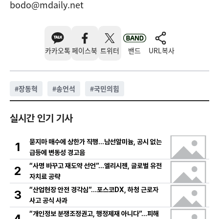
bodo@mdaily.net
카카오톡
페이스북
트위터
밴드
URL복사
#
장동혁
#
송언석
#
국민의힘
실시간 인기 기사
묻지마 매수에 상한가 직행…남선알미늄, 공시 없는
1
급등에 변동성 경고음
“사명 바꾸고 재도약 선언”…엘리시젠, 글로벌 유전
2
자치료 공략
“산업현장 안전 경각심”…포스코DX, 하청 근로자
3
사고 공식 사과
“개인정보 분쟁조정권고, 행정제재 아니다”…피해
4